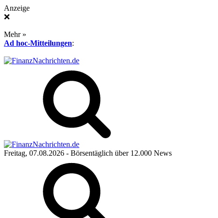
Anzeige
❌
Mehr »
Ad hoc-Mitteilungen
:
Freitag, 07.08.2026
- Börsentäglich über 12.000 News