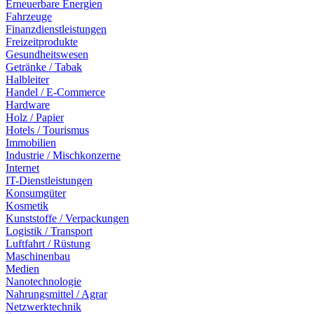
Erneuerbare Energien
Fahrzeuge
Finanzdienstleistungen
Freizeitprodukte
Gesundheitswesen
Getränke / Tabak
Halbleiter
Handel / E-Commerce
Hardware
Holz / Papier
Hotels / Tourismus
Immobilien
Industrie / Mischkonzerne
Internet
IT-Dienstleistungen
Konsumgüter
Kosmetik
Kunststoffe / Verpackungen
Logistik / Transport
Luftfahrt / Rüstung
Maschinenbau
Medien
Nanotechnologie
Nahrungsmittel / Agrar
Netzwerktechnik