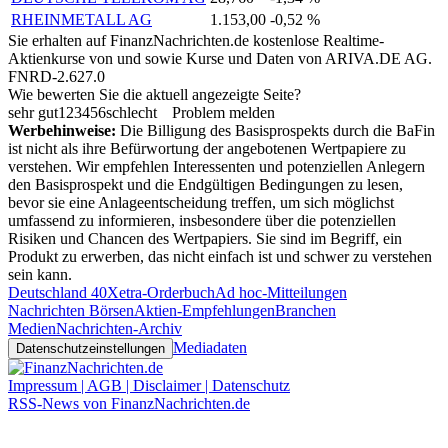
RHEINMETALL AG
1.153,00
-0,52 %
Sie erhalten auf FinanzNachrichten.de kostenlose Realtime-
Aktienkurse von
und
sowie Kurse und Daten von
ARIVA.DE AG
.
FNRD-2.627.0
Wie bewerten Sie die aktuell angezeigte Seite?
sehr gut
1
2
3
4
5
6
schlecht
Problem melden
Werbehinweise:
Die Billigung des Basisprospekts durch die BaFin
ist nicht als ihre Befürwortung der angebotenen Wertpapiere zu
verstehen. Wir empfehlen Interessenten und potenziellen Anlegern
den Basisprospekt und die Endgültigen Bedingungen zu lesen,
bevor sie eine Anlageentscheidung treffen, um sich möglichst
umfassend zu informieren, insbesondere über die potenziellen
Risiken und Chancen des Wertpapiers. Sie sind im Begriff, ein
Produkt zu erwerben, das nicht einfach ist und schwer zu verstehen
sein kann.
Deutschland 40
Xetra-Orderbuch
Ad hoc-Mitteilungen
Nachrichten Börsen
Aktien-Empfehlungen
Branchen
Medien
Nachrichten-Archiv
Mediadaten
Datenschutzeinstellungen
Impressum | AGB | Disclaimer | Datenschutz
RSS-News von FinanzNachrichten.de