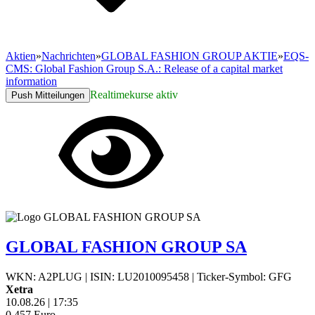
Aktien
»
Nachrichten
»
GLOBAL FASHION GROUP AKTIE
»
EQS-
CMS: Global Fashion Group S.A.: Release of a capital market
information
Realtimekurse aktiv
Push Mitteilungen
GLOBAL FASHION GROUP SA
WKN: A2PLUG
|
ISIN: LU2010095458
|
Ticker-Symbol: GFG
Xetra
10.08.26
|
17:35
0,457
Euro