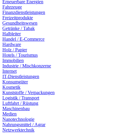
Erneuerbare Energien
Fahrzeuge
Finanzdienstleistungen
Freizeitprodukte
Gesundheitswesen
Getränke / Tabak
Halbleiter
Handel / E-Commerce
Hardware
Holz / Papier
Hotels / Tourismus
Immobilien
Industrie / Mischkonzerne
Internet
IT-Dienstleistungen
Konsumgüter
Kosmetik
Kunststoffe / Verpackungen
Logistik / Transport
Luftfahrt / Rüstung
Maschinenbau
Medien
Nanotechnologie
Nahrungsmittel / Agrar
Netzwerktechnik