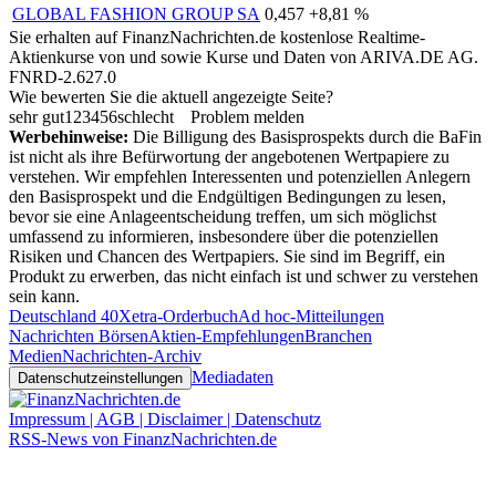
GLOBAL FASHION GROUP SA
0,457
+8,81 %
Sie erhalten auf FinanzNachrichten.de kostenlose Realtime-
Aktienkurse von
und
sowie Kurse und Daten von
ARIVA.DE AG
.
FNRD-2.627.0
Wie bewerten Sie die aktuell angezeigte Seite?
sehr gut
1
2
3
4
5
6
schlecht
Problem melden
Werbehinweise:
Die Billigung des Basisprospekts durch die BaFin
ist nicht als ihre Befürwortung der angebotenen Wertpapiere zu
verstehen. Wir empfehlen Interessenten und potenziellen Anlegern
den Basisprospekt und die Endgültigen Bedingungen zu lesen,
bevor sie eine Anlageentscheidung treffen, um sich möglichst
umfassend zu informieren, insbesondere über die potenziellen
Risiken und Chancen des Wertpapiers. Sie sind im Begriff, ein
Produkt zu erwerben, das nicht einfach ist und schwer zu verstehen
sein kann.
Deutschland 40
Xetra-Orderbuch
Ad hoc-Mitteilungen
Nachrichten Börsen
Aktien-Empfehlungen
Branchen
Medien
Nachrichten-Archiv
Mediadaten
Datenschutzeinstellungen
Impressum | AGB | Disclaimer | Datenschutz
RSS-News von FinanzNachrichten.de