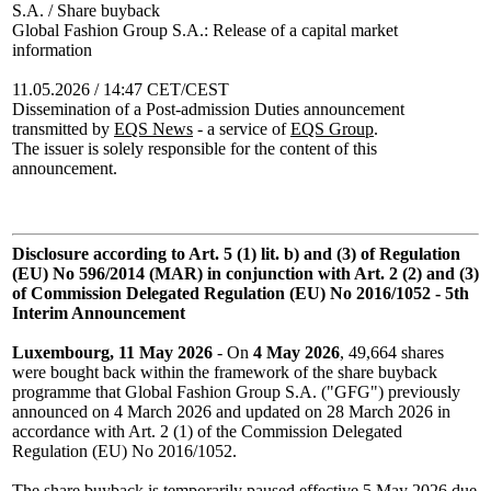
S.A. / Share buyback
Global Fashion Group S.A.: Release of a capital market
information
11.05.2026 / 14:47 CET/CEST
Dissemination of a Post-admission Duties announcement
transmitted by
EQS News
- a service of
EQS Group
.
The issuer is solely responsible for the content of this
announcement.
Disclosure according to Art. 5 (1) lit. b) and (3) of Regulation
(EU) No 596/2014 (MAR) in conjunction with Art. 2 (2) and (3)
of Commission Delegated Regulation (EU) No 2016/1052 - 5th
Interim Announcement
Luxembourg, 11 May 2026
- On
4 May 2026
, 49,664 shares
were bought back within the framework of the share buyback
programme that Global Fashion Group S.A. ("GFG") previously
announced on 4 March 2026 and updated on 28 March 2026 in
accordance with Art. 2 (1) of the Commission Delegated
Regulation (EU) No 2016/1052.
The share buyback is temporarily paused effective 5 May 2026 due