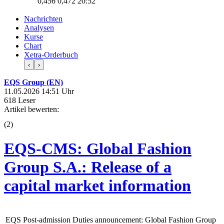
0,456
0,472
20:52
Nachrichten
Analysen
Kurse
Chart
Xetra-Orderbuch
‹
›
EQS Group (EN)
11.05.2026 14:51 Uhr
618 Leser
Artikel bewerten:
(
2
)
EQS-CMS: Global Fashion
Group S.A.: Release of a
capital market information
EQS Post-admission Duties announcement: Global Fashion Group