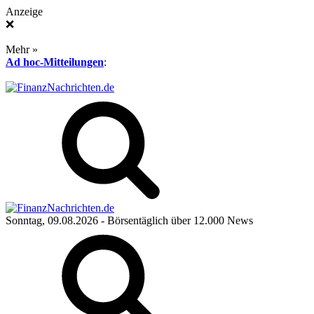
Anzeige
❌
Mehr »
Ad hoc-Mitteilungen
:
Sonntag, 09.08.2026
- Börsentäglich über 12.000 News