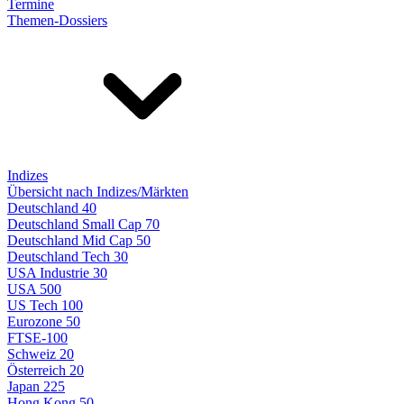
Termine
Themen-Dossiers
Indizes
Übersicht nach Indizes/Märkten
Deutschland 40
Deutschland Small Cap 70
Deutschland Mid Cap 50
Deutschland Tech 30
USA Industrie 30
USA 500
US Tech 100
Eurozone 50
FTSE-100
Schweiz 20
Österreich 20
Japan 225
Hong Kong 50