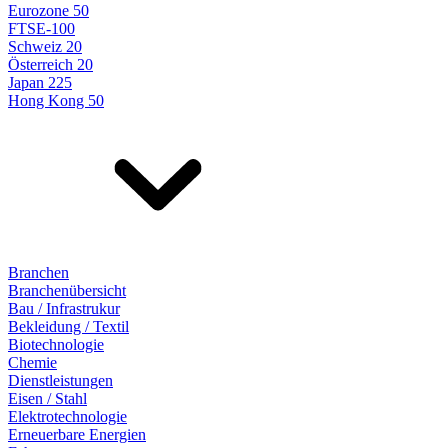
Eurozone 50
FTSE-100
Schweiz 20
Österreich 20
Japan 225
Hong Kong 50
Branchen
Branchenübersicht
Bau / Infrastrukur
Bekleidung / Textil
Biotechnologie
Chemie
Dienstleistungen
Eisen / Stahl
Elektrotechnologie
Erneuerbare Energien