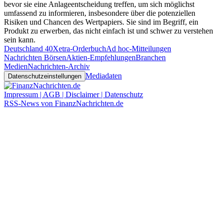
bevor sie eine Anlageentscheidung treffen, um sich möglichst
umfassend zu informieren, insbesondere über die potenziellen
Risiken und Chancen des Wertpapiers. Sie sind im Begriff, ein
Produkt zu erwerben, das nicht einfach ist und schwer zu verstehen
sein kann.
Deutschland 40
Xetra-Orderbuch
Ad hoc-Mitteilungen
Nachrichten Börsen
Aktien-Empfehlungen
Branchen
Medien
Nachrichten-Archiv
Mediadaten
Datenschutzeinstellungen
Impressum | AGB | Disclaimer | Datenschutz
RSS-News von FinanzNachrichten.de