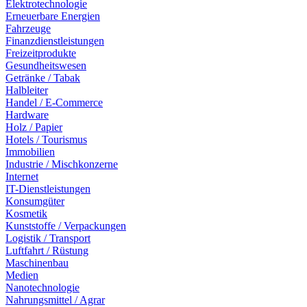
Elektrotechnologie
Erneuerbare Energien
Fahrzeuge
Finanzdienstleistungen
Freizeitprodukte
Gesundheitswesen
Getränke / Tabak
Halbleiter
Handel / E-Commerce
Hardware
Holz / Papier
Hotels / Tourismus
Immobilien
Industrie / Mischkonzerne
Internet
IT-Dienstleistungen
Konsumgüter
Kosmetik
Kunststoffe / Verpackungen
Logistik / Transport
Luftfahrt / Rüstung
Maschinenbau
Medien
Nanotechnologie
Nahrungsmittel / Agrar