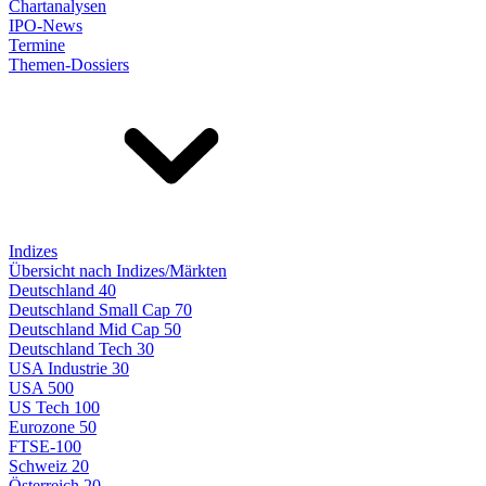
Chartanalysen
IPO-News
Termine
Themen-Dossiers
Indizes
Übersicht nach Indizes/Märkten
Deutschland 40
Deutschland Small Cap 70
Deutschland Mid Cap 50
Deutschland Tech 30
USA Industrie 30
USA 500
US Tech 100
Eurozone 50
FTSE-100
Schweiz 20
Österreich 20