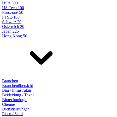
USA 500
US Tech 100
Eurozone 50
FTSE-100
Schweiz 20
Österreich 20
Japan 225
Hong Kong 50
Branchen
Branchenübersicht
Bau / Infrastrukur
Bekleidung / Textil
Biotechnologie
Chemie
Dienstleistungen
Eisen / Stahl