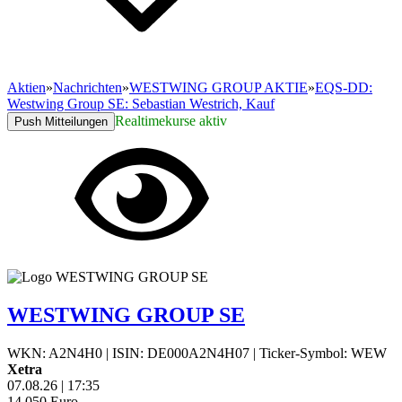
Aktien
»
Nachrichten
»
WESTWING GROUP AKTIE
»
EQS-DD:
Westwing Group SE: Sebastian Westrich, Kauf
Realtimekurse aktiv
Push Mitteilungen
WESTWING GROUP SE
WKN: A2N4H0
|
ISIN: DE000A2N4H07
|
Ticker-Symbol: WEW
Xetra
07.08.26
|
17:35
14,050
Euro