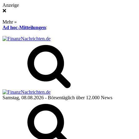
Anzeige
❌
Mehr »
Ad hoc-Mitteilungen
:
Samstag, 08.08.2026
- Börsentäglich über 12.000 News