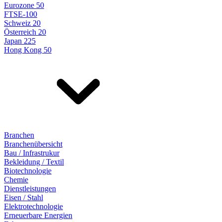
Eurozone 50
FTSE-100
Schweiz 20
Österreich 20
Japan 225
Hong Kong 50
Branchen
Branchenübersicht
Bau / Infrastrukur
Bekleidung / Textil
Biotechnologie
Chemie
Dienstleistungen
Eisen / Stahl
Elektrotechnologie
Erneuerbare Energien