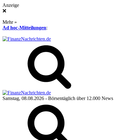
Anzeige
❌
Mehr »
Ad hoc-Mitteilungen
:
Samstag, 08.08.2026
- Börsentäglich über 12.000 News