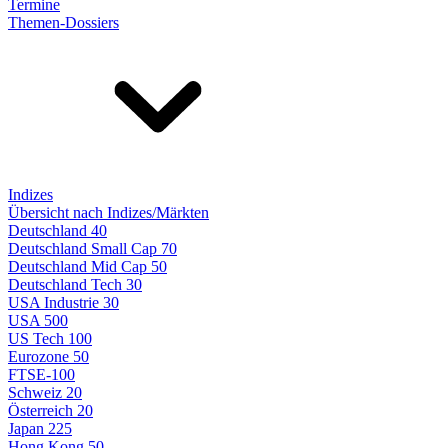
Termine
Themen-Dossiers
Indizes
Übersicht nach Indizes/Märkten
Deutschland 40
Deutschland Small Cap 70
Deutschland Mid Cap 50
Deutschland Tech 30
USA Industrie 30
USA 500
US Tech 100
Eurozone 50
FTSE-100
Schweiz 20
Österreich 20
Japan 225
Hong Kong 50