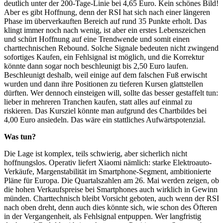
deutlich unter der 200-Tage-Linie bei 4,65 Euro. Kein schönes Bild!
Aber es gibt Hoffnung, denn der RSI hat sich nach einer längeren
Phase im überverkauften Bereich auf rund 35 Punkte erholt. Das
klingt immer noch nach wenig, ist aber ein erstes Lebenszeichen
und schürt Hoffnung auf eine Trendwende und somit einen
charttechnischen Rebound. Solche Signale bedeuten nicht zwingend
sofortiges Kaufen, ein Fehlsignal ist möglich, und die Korrektur
könnte dann sogar noch beschleunigt bis 2,50 Euro laufen.
Beschleunigt deshalb, weil einige auf dem falschen Fuß erwischt
wurden und dann ihre Positionen zu tieferen Kursen glattstellen
dürften. Wer dennoch einsteigen will, sollte das besser gestaffelt tun:
lieber in mehreren Tranchen kaufen, statt alles auf einmal zu
riskieren. Das Kursziel könnte man aufgrund des Chartbildes bei
4,00 Euro ansiedeln. Das wäre ein stattliches Aufwärtspotenzial.
Was tun?
Die Lage ist komplex, teils schwierig, aber sicherlich nicht
hoffnungslos. Operativ liefert Xiaomi nämlich: starke Elektroauto-
Verkäufe, Margenstabilität im Smartphone-Segment, ambitionierte
Pläne für Europa. Die Quartalszahlen am 26. Mai werden zeigen, ob
die hohen Verkaufspreise bei Smartphones auch wirklich in Gewinn
münden. Charttechnisch bleibt Vorsicht geboten, auch wenn der RSI
nach oben dreht, denn auch dies könnte sich, wie schon des Öfteren
in der Vergangenheit, als Fehlsignal entpuppen. Wer langfristig