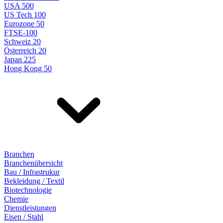
USA 500
US Tech 100
Eurozone 50
FTSE-100
Schweiz 20
Österreich 20
Japan 225
Hong Kong 50
Branchen
Branchenübersicht
Bau / Infrastrukur
Bekleidung / Textil
Biotechnologie
Chemie
Dienstleistungen
Eisen / Stahl