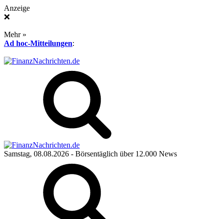
Anzeige
❌
Mehr »
Ad hoc-Mitteilungen
:
Samstag, 08.08.2026
- Börsentäglich über 12.000 News