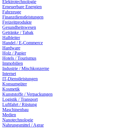
Elektrotechnologie
Erneuerbare Energien
Fahrzeuge
Finanzdienstleistungen
Freizeitprodukte
Gesundheitswesen
Getränke / Tabak
Halbleiter
Handel / E-Commerce
Hardware
Holz / Papier
Hotels / Tourismus
Immobilien
Industrie / Mischkonzerne
Internet
IT-Dienstleistungen
Konsumgüter
Kosmetik
Kunststoffe / Verpackungen
Logistik / Transport
Luftfahrt / Rüstung
Maschinenbau
Medien
Nanotechnologie
Nahrungsmittel / Agrar