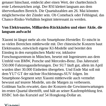
genauer hinschaut, entdeckt aber einen Wert, der charttechnisch
erste Lebenszeichen zeigt. Der RSI klettert langsam aus dem
überverkauften Bereich. Die Quartalszahlen am 26. Mai könnten
möglicherweise der Zünder sein. Ob Comeback oder Fehlsignal, das
Chance-Risiko-Verhältnis beginnt interessant zu werden.
Von Elektroautos, Milliarden-Rückkäufen und einer Aktie, die
langsam aufwacht
Xiaomi
ist längst mehr als ein Smartphone-Hersteller. Er mischt in
so vielen Bereichen mittlerweile mit. Der chinesische Konzern baut
Elektroautos, entwickelt eigene KI-Modelle und bereitet den
Einstieg in den europäischen Markt vor, inklusive
Forschungszentrum in München, besetzt mit Ingenieuren aus dem
Umfeld von BMW, Porsche und Mercedes-Benz. Das Jahresziel:
550.000 Fahrzeugauslieferungen. Der SU7 läuft gut, allein im April
wurden über 30.000 Einheiten übergeben. Und Ende Mai soll mit
dem YU7 GT der nächste Hochleistungs-SUV folgen. Im
Smartphone-Segment setzt Xiaomi mittlerweile auch vermehrt
bewusst auf teurere Modelle, um die Margen zu verbessern.
Goldman Sachs erwartet, dass der Konzern die Gewinnerwartungen
im ersten Quartal übertrifft, und hält an seiner Kaufempfehlung fest.
HSBC hob das Kursziel auf 54 Hongkong-Dollar an.