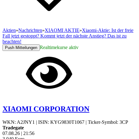
Aktien
»
Nachrichten
»
XIAOMI AKTIE
»
Xiaomi-Aktie: Ist der freie
Fall jetzt gestoppt? Kommt jetzt der nächste Anstieg? Das ist zu
beachten!
Realtimekurse aktiv
Push Mitteilungen
XIAOMI CORPORATION
WKN: A2JNY1
|
ISIN: KYG9830T1067
|
Ticker-Symbol: 3CP
Tradegate
07.08.26
|
21:56
3,040
Euro