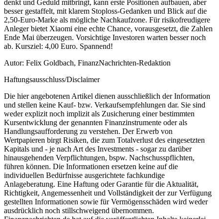
denkt und Geduld mitbringt, kann erste Positionen aufbauen, aber
besser gestaffelt, mit klarem Stoploss-Gedanken und Blick auf die
2,50-Euro-Marke als mögliche Nachkaufzone. Für risikofreudigere
Anleger bietet Xiaomi eine echte Chance, vorausgesetzt, die Zahlen
Ende Mai überzeugen. Vorsichtige Investoren warten besser noch
ab. Kursziel: 4,00 Euro. Spannend!
Autor: Felix Goldbach, FinanzNachrichten-Redaktion
Haftungsausschluss/Disclaimer
Die hier angebotenen Artikel dienen ausschließlich der Information
und stellen keine Kauf- bzw. Verkaufsempfehlungen dar. Sie sind
weder explizit noch implizit als Zusicherung einer bestimmten
Kursentwicklung der genannten Finanzinstrumente oder als
Handlungsaufforderung zu verstehen. Der Erwerb von
Wertpapieren birgt Risiken, die zum Totalverlust des eingesetzten
Kapitals und - je nach Art des Investments - sogar zu darüber
hinausgehenden Verpflichtungen, bspw. Nachschusspflichten,
führen können. Die Informationen ersetzen keine auf die
individuellen Bedürfnisse ausgerichtete fachkundige
Anlageberatung. Eine Haftung oder Garantie für die Aktualität,
Richtigkeit, Angemessenheit und Vollständigkeit der zur Verfügung
gestellten Informationen sowie für Vermögensschäden wird weder
ausdrücklich noch stillschweigend übernommen.