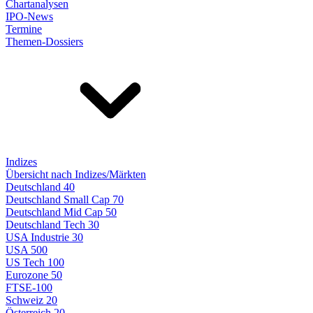
Chartanalysen
IPO-News
Termine
Themen-Dossiers
Indizes
Übersicht nach Indizes/Märkten
Deutschland 40
Deutschland Small Cap 70
Deutschland Mid Cap 50
Deutschland Tech 30
USA Industrie 30
USA 500
US Tech 100
Eurozone 50
FTSE-100
Schweiz 20
Österreich 20