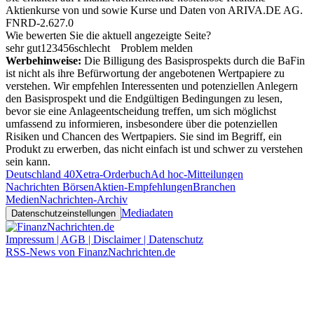
Aktienkurse von
und
sowie Kurse und Daten von
ARIVA.DE AG
.
FNRD-2.627.0
Wie bewerten Sie die aktuell angezeigte Seite?
sehr gut
1
2
3
4
5
6
schlecht
Problem melden
Werbehinweise:
Die Billigung des Basisprospekts durch die BaFin
ist nicht als ihre Befürwortung der angebotenen Wertpapiere zu
verstehen. Wir empfehlen Interessenten und potenziellen Anlegern
den Basisprospekt und die Endgültigen Bedingungen zu lesen,
bevor sie eine Anlageentscheidung treffen, um sich möglichst
umfassend zu informieren, insbesondere über die potenziellen
Risiken und Chancen des Wertpapiers. Sie sind im Begriff, ein
Produkt zu erwerben, das nicht einfach ist und schwer zu verstehen
sein kann.
Deutschland 40
Xetra-Orderbuch
Ad hoc-Mitteilungen
Nachrichten Börsen
Aktien-Empfehlungen
Branchen
Medien
Nachrichten-Archiv
Mediadaten
Datenschutzeinstellungen
Impressum | AGB | Disclaimer | Datenschutz
RSS-News von FinanzNachrichten.de