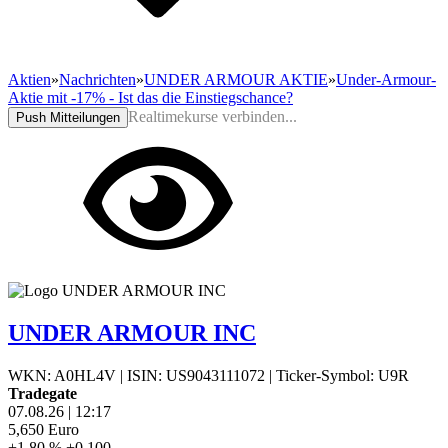
Aktien
»
Nachrichten
»
UNDER ARMOUR AKTIE
»
Under-Armour-
Aktie mit -17% - Ist das die Einstiegschance?
Realtimekurse verbinden...
Push Mitteilungen
UNDER ARMOUR INC
WKN: A0HL4V
|
ISIN: US9043111072
|
Ticker-Symbol: U9R
Tradegate
07.08.26
|
12:17
5,650
Euro
+1,80 %
+0,100