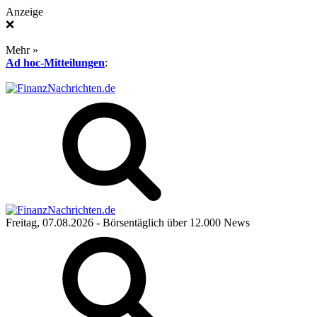
Anzeige
❌
Mehr »
Ad hoc-Mitteilungen
:
Freitag, 07.08.2026
- Börsentäglich über 12.000 News