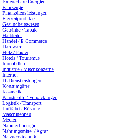
Erneuerbare Energien
Fahrzeuge
Finanzdienstleistungen
Freizeitprodukte
Gesundheitswesen
Getränke / Tabak
Halbleiter
Handel / E-Commerce
Hardware
Holz / Papier
Hotels / Tourismus
Immobilien
Industrie / Mischkonzerne
Internet
IT-Dienstleistungen
Konsumgüter
Kosmetik
Kunststoffe / Verpackungen
Logistik / Transport
Luftfahrt / Rüstung
Maschinenbau
Medien
Nanotechnologie
Nahrungsmittel / Agrar
Netzwerktechnik