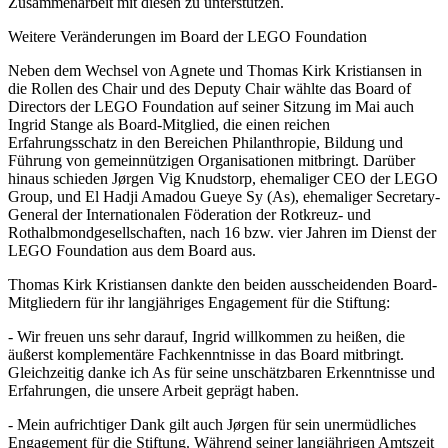
Zusammenarbeit mit diesen zu unterstützen.
Weitere Veränderungen im Board der LEGO Foundation
Neben dem Wechsel von Agnete und Thomas Kirk Kristiansen in
die Rollen des Chair und des Deputy Chair wählte das Board of
Directors der LEGO Foundation auf seiner Sitzung im Mai auch
Ingrid Stange als Board-Mitglied, die einen reichen
Erfahrungsschatz in den Bereichen Philanthropie, Bildung und
Führung von gemeinnützigen Organisationen mitbringt. Darüber
hinaus schieden Jørgen Vig Knudstorp, ehemaliger CEO der LEGO
Group, und El Hadji Amadou Gueye Sy (As), ehemaliger Secretary-
General der Internationalen Föderation der Rotkreuz- und
Rothalbmondgesellschaften, nach 16 bzw. vier Jahren im Dienst der
LEGO Foundation aus dem Board aus.
Thomas Kirk Kristiansen dankte den beiden ausscheidenden Board-
Mitgliedern für ihr langjähriges Engagement für die Stiftung:
- Wir freuen uns sehr darauf, Ingrid willkommen zu heißen, die
äußerst komplementäre Fachkenntnisse in das Board mitbringt.
Gleichzeitig danke ich As für seine unschätzbaren Erkenntnisse und
Erfahrungen, die unsere Arbeit geprägt haben.
- Mein aufrichtiger Dank gilt auch Jørgen für sein unermüdliches
Engagement für die Stiftung. Während seiner langjährigen Amtszeit