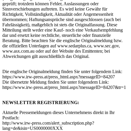
geprüft; trotzdem können Fehler, Auslassungen oder
Sinnverschiebungen auftreten. Es wird keine Gewähr für
Richtigkeit, Vollständigkeit, Aktualität oder Angemessenheit
übernommen; Haftungsansprüche sind ausgeschlossen (auch bei
Fahrlässigkeit), maßgeblich ist stets die Originalfassung. Diese
Mitteilung stellt weder eine Kauf- noch eine Verkaufsempfehlung
dar und ersetzt keine rechtliche, steuerliche oder finanzielle
Beratung. Bitte beachten Sie die englische Originalmeldung bzw.
die offiziellen Unterlagen auf www.sedarplus.ca, www.sec.gov,
www.asx.com.au oder auf der Website des Emittenten; bei
Abweichungen gilt ausschließlich das Original.
Die englische Originalmeldung finden Sie unter folgendem Link:
https://www.irw-press.at/press_html.aspx?messageID=84207
Die übersetzte Meldung finden Sie unter folgendem Link:
https://www.irw-press.at/press_html.aspx?messageID=84207&tr=1
NEWSLETTER REGISTRIERUNG:
Aktuelle Pressemeldungen dieses Unternehmens direkt in Ihr
Postfach:
http://www.irw-press.com/alert_subscription.php?
lang=de&isin=US0000000XXX