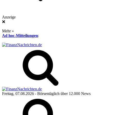
Anzeige
❌
Mehr »
Ad hoc-Mitteilungen
:
Freitag, 07.08.2026
- Börsentäglich über 12.000 News