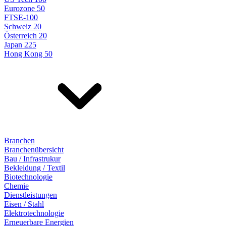
Eurozone 50
FTSE-100
Schweiz 20
Österreich 20
Japan 225
Hong Kong 50
Branchen
Branchenübersicht
Bau / Infrastrukur
Bekleidung / Textil
Biotechnologie
Chemie
Dienstleistungen
Eisen / Stahl
Elektrotechnologie
Erneuerbare Energien