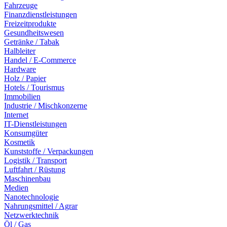
Fahrzeuge
Finanzdienstleistungen
Freizeitprodukte
Gesundheitswesen
Getränke / Tabak
Halbleiter
Handel / E-Commerce
Hardware
Holz / Papier
Hotels / Tourismus
Immobilien
Industrie / Mischkonzerne
Internet
IT-Dienstleistungen
Konsumgüter
Kosmetik
Kunststoffe / Verpackungen
Logistik / Transport
Luftfahrt / Rüstung
Maschinenbau
Medien
Nanotechnologie
Nahrungsmittel / Agrar
Netzwerktechnik
Öl / Gas