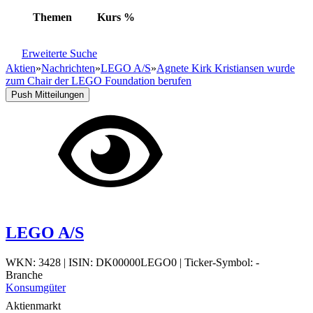
Themen
Kurs
%
Erweiterte Suche
Aktien
»
Nachrichten
»
LEGO A/S
»
Agnete Kirk Kristiansen wurde
zum Chair der LEGO Foundation berufen
Push Mitteilungen
LEGO A/S
WKN: 3428
|
ISIN: DK00000LEGO0
|
Ticker-Symbol: -
Branche
Konsumgüter
Aktienmarkt