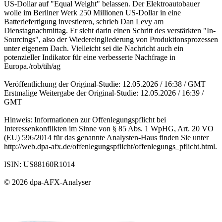
US-Dollar auf "Equal Weight" belassen. Der Elektroautobauer
wolle im Berliner Werk 250 Millionen US-Dollar in eine
Batteriefertigung investieren, schrieb Dan Levy am
Dienstagnachmittag. Er sieht darin einen Schritt des verstärkten "In-
Sourcings", also der Wiedereingliederung von Produktionsprozessen
unter eigenem Dach. Vielleicht sei die Nachricht auch ein
potenzieller Indikator für eine verbesserte Nachfrage in
Europa./rob/tih/ag
Veröffentlichung der Original-Studie: 12.05.2026 / 16:38 / GMT
Erstmalige Weitergabe der Original-Studie: 12.05.2026 / 16:39 /
GMT
Hinweis: Informationen zur Offenlegungspflicht bei
Interessenkonflikten im Sinne von § 85 Abs. 1 WpHG, Art. 20 VO
(EU) 596/2014 für das genannte Analysten-Haus finden Sie unter
http://web.dpa-afx.de/offenlegungspflicht/offenlegungs_pflicht.html.
ISIN: US88160R1014
© 2026 dpa-AFX-Analyser