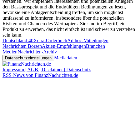
verstehen. Wir empfehlen Interessenten und potenziellen Anlegern
den Basisprospekt und die Endgültigen Bedingungen zu lesen,
bevor sie eine Anlageentscheidung treffen, um sich möglichst
umfassend zu informieren, insbesondere über die potenziellen
Risiken und Chancen des Wertpapiers. Sie sind im Begriff, ein
Produkt zu erwerben, das nicht einfach ist und schwer zu verstehen
sein kann.
Deutschland 40
Xetra-Orderbuch
Ad hoc-Mitteilungen
Nachrichten Börsen
Aktien-Empfehlungen
Branchen
Medien
Nachrichten-Archiv
Mediadaten
Datenschutzeinstellungen
Impressum | AGB | Disclaimer | Datenschutz
RSS-News von FinanzNachrichten.de