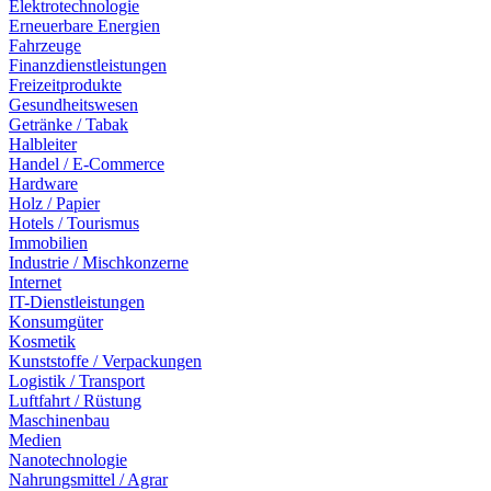
Elektrotechnologie
Erneuerbare Energien
Fahrzeuge
Finanzdienstleistungen
Freizeitprodukte
Gesundheitswesen
Getränke / Tabak
Halbleiter
Handel / E-Commerce
Hardware
Holz / Papier
Hotels / Tourismus
Immobilien
Industrie / Mischkonzerne
Internet
IT-Dienstleistungen
Konsumgüter
Kosmetik
Kunststoffe / Verpackungen
Logistik / Transport
Luftfahrt / Rüstung
Maschinenbau
Medien
Nanotechnologie
Nahrungsmittel / Agrar