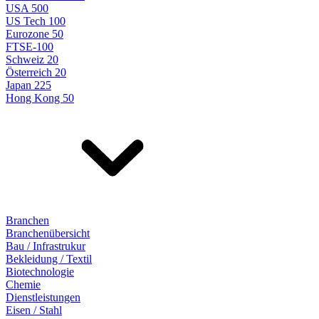
USA 500
US Tech 100
Eurozone 50
FTSE-100
Schweiz 20
Österreich 20
Japan 225
Hong Kong 50
Branchen
Branchenübersicht
Bau / Infrastrukur
Bekleidung / Textil
Biotechnologie
Chemie
Dienstleistungen
Eisen / Stahl