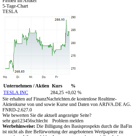
Firmen im Artikel
5-Tage-Chart
TESLA
Unternehmen / Aktien
Kurs
%
TESLA INC
284,25
+0,02 %
Sie erhalten auf FinanzNachrichten.de kostenlose Realtime-
Aktienkurse von
und
sowie Kurse und Daten von
ARIVA.DE AG
.
FNRD-2.627.0
Wie bewerten Sie die aktuell angezeigte Seite?
sehr gut
1
2
3
4
5
6
schlecht
Problem melden
Werbehinweise:
Die Billigung des Basisprospekts durch die BaFin
ist nicht als ihre Befürwortung der angebotenen Wertpapiere zu