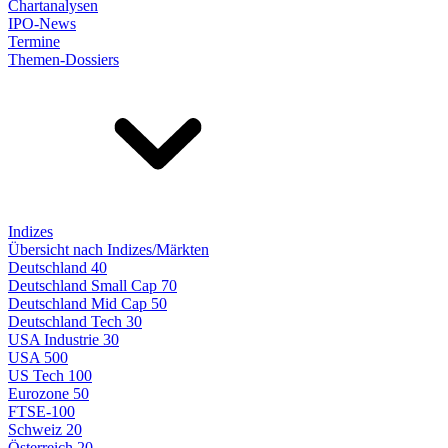
Chartanalysen
IPO-News
Termine
Themen-Dossiers
Indizes
Übersicht nach Indizes/Märkten
Deutschland 40
Deutschland Small Cap 70
Deutschland Mid Cap 50
Deutschland Tech 30
USA Industrie 30
USA 500
US Tech 100
Eurozone 50
FTSE-100
Schweiz 20
Österreich 20