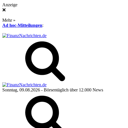
Anzeige
❌
Mehr »
Ad hoc-Mitteilungen
:
Sonntag, 09.08.2026
- Börsentäglich über 12.000 News