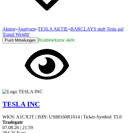
Aktien
»
Analysen
»
TESLA AKTIE
»
BARCLAYS stuft Tesla auf
'Equal Weight'
Realtimekurse aktiv
Push Mitteilungen
TESLA INC
WKN: A1CX3T
|
ISIN: US88160R1014
|
Ticker-Symbol: TL0
Tradegate
07.08.26
|
21:59
284,25
Euro