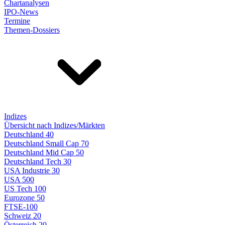
Chartanalysen
IPO-News
Termine
Themen-Dossiers
Indizes
Übersicht nach Indizes/Märkten
Deutschland 40
Deutschland Small Cap 70
Deutschland Mid Cap 50
Deutschland Tech 30
USA Industrie 30
USA 500
US Tech 100
Eurozone 50
FTSE-100
Schweiz 20
Österreich 20