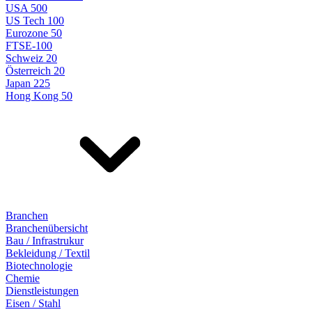
USA 500
US Tech 100
Eurozone 50
FTSE-100
Schweiz 20
Österreich 20
Japan 225
Hong Kong 50
Branchen
Branchenübersicht
Bau / Infrastrukur
Bekleidung / Textil
Biotechnologie
Chemie
Dienstleistungen
Eisen / Stahl