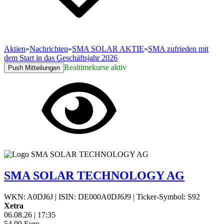
Aktien
»
Nachrichten
»
SMA SOLAR AKTIE
»
SMA zufrieden mit
dem Start in das Geschäftsjahr 2026
Realtimekurse aktiv
Push Mitteilungen
SMA SOLAR TECHNOLOGY AG
WKN: A0DJ6J
|
ISIN: DE000A0DJ6J9
|
Ticker-Symbol: S92
Xetra
06.08.26
|
17:35
54,90
Euro