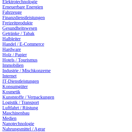
Elektrotechnologie
Erneuerbare Energien
Fahrzeuge
Finanzdienstleistungen
Freizeitprodukte
Gesundheitswesen
Getränke / Tabak
Halbleiter
Handel / E-Commerce
Hardware
Holz / Papier
Hotels / Tourismus
Immobilien
Industrie / Mischkonzerne
Internet
IT-Dienstleistungen
Konsumgüter
Kosmetik
Kunststoffe / Verpackungen
Logistik / Transport
Luftfahrt / Rüstung
Maschinenbau
Medien
Nanotechnologie
Nahrungsmittel / Agrar