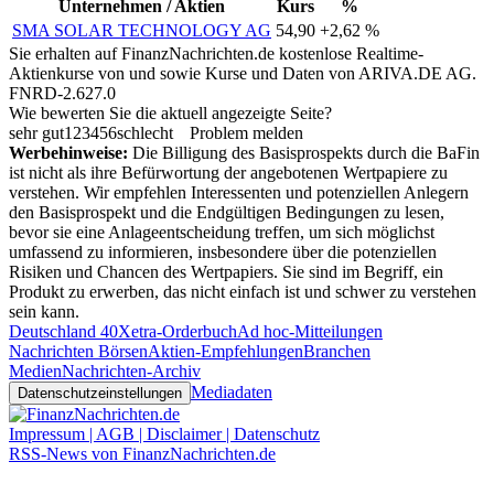
Unternehmen / Aktien
Kurs
%
SMA SOLAR TECHNOLOGY AG
54,90
+2,62 %
Sie erhalten auf FinanzNachrichten.de kostenlose Realtime-
Aktienkurse von
und
sowie Kurse und Daten von
ARIVA.DE AG
.
FNRD-2.627.0
Wie bewerten Sie die aktuell angezeigte Seite?
sehr gut
1
2
3
4
5
6
schlecht
Problem melden
Werbehinweise:
Die Billigung des Basisprospekts durch die BaFin
ist nicht als ihre Befürwortung der angebotenen Wertpapiere zu
verstehen. Wir empfehlen Interessenten und potenziellen Anlegern
den Basisprospekt und die Endgültigen Bedingungen zu lesen,
bevor sie eine Anlageentscheidung treffen, um sich möglichst
umfassend zu informieren, insbesondere über die potenziellen
Risiken und Chancen des Wertpapiers. Sie sind im Begriff, ein
Produkt zu erwerben, das nicht einfach ist und schwer zu verstehen
sein kann.
Deutschland 40
Xetra-Orderbuch
Ad hoc-Mitteilungen
Nachrichten Börsen
Aktien-Empfehlungen
Branchen
Medien
Nachrichten-Archiv
Mediadaten
Datenschutzeinstellungen
Impressum | AGB | Disclaimer | Datenschutz
RSS-News von FinanzNachrichten.de