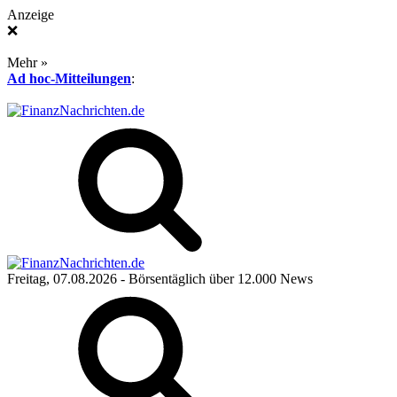
Anzeige
❌
Mehr »
Ad hoc-Mitteilungen
:
Freitag, 07.08.2026
- Börsentäglich über 12.000 News