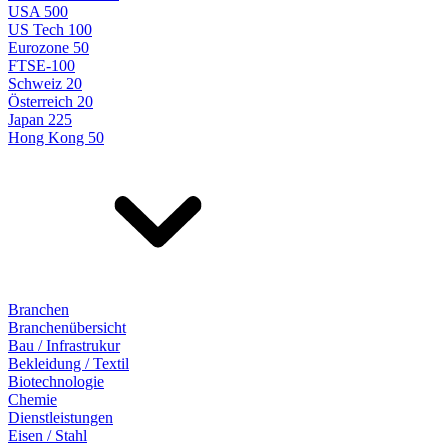
USA 500
US Tech 100
Eurozone 50
FTSE-100
Schweiz 20
Österreich 20
Japan 225
Hong Kong 50
Branchen
Branchenübersicht
Bau / Infrastrukur
Bekleidung / Textil
Biotechnologie
Chemie
Dienstleistungen
Eisen / Stahl