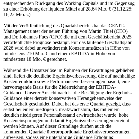
entsprechenden Rückgang des Working Capitals und im Gegenzug
zu einer Erhöhung der liquiden Mittel auf 28,64 Mio. € (31.12.25:
16,22 Mio. €).
Mit der Veröffentlichung des Quartalsberichts hat das CENIT-
Management unter der neuen Führung von Martin Thiel (CEO)
und Dr. Johannes Fues (CFO) die mit dem Geschäftsbericht 2025
veröffentlichte Prognose bestätigt. Für das laufende Geschäftsjahr
2026 wird dabei unverändert mit Konzernumsätzen in Höhe von
mindestens 210 Mio. € und einem EBITDA in Höhe von
mindestens 18 Mio. € gerechnet.
Während die Umsatzerlöse im Rahmen der Erwartungen geblieben
sind, liefert die deutliche Ergebnisverbesserung, die auf nachhaltige
Kostenreduktion sowie Performanceverbesserungen basiert, eine
hervorragende Basis für die Zielerreichung der EBITDA-
Guidance. Unserer Ansicht nach ist die Bestätigung der Ergebnis-
Guidance einer derzeit konservativen Herangehensweise der
Gesellschaft geschuldet. Dabei hat das erste Quartal gezeigt, dass
selbst bei einem niedrigen Umsatzwachstum, das mit einem
deutlich niedrigeren Personalbestand erwirtschaftet wurde, hohe
Kosteneinsparungen und damit Ergebnisverbesserungen erreicht
werden können. Auf dieser Grundlage dürften auch die
kommenden Quartale überproportionale Ergebnisverbesserungen
aufweisen, sodass eine unterjährige Guidance-Erhöhung