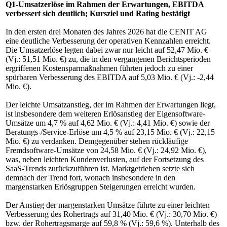
Q1-Umsatzerlöse im Rahmen der Erwartungen, EBITDA
verbessert sich deutlich; Kursziel und Rating bestätigt
In den ersten drei Monaten des Jahres 2026 hat die CENIT AG
eine deutliche Verbesserung der operativen Kennzahlen erreicht.
Die Umsatzerlöse legten dabei zwar nur leicht auf 52,47 Mio. €
(Vj.: 51,51 Mio. €) zu, die in den vergangenen Berichtsperioden
ergriffenen Kostensparmaßnahmen führten jedoch zu einer
spürbaren Verbesserung des EBITDA auf 5,03 Mio. € (Vj.: -2,44
Mio. €).
Der leichte Umsatzanstieg, der im Rahmen der Erwartungen liegt,
ist insbesondere dem weiteren Erlösanstieg der Eigensoftware-
Umsätze um 4,7 % auf 4,62 Mio. € (Vj.: 4,41 Mio. €) sowie der
Beratungs-/Service-Erlöse um 4,5 % auf 23,15 Mio. € (Vj.: 22,15
Mio. €) zu verdanken. Demgegenüber stehen rückläufige
Fremdsoftware-Umsätze von 24,58 Mio. € (Vj.: 24,92 Mio. €),
was, neben leichten Kundenverlusten, auf der Fortsetzung des
SaaS-Trends zurückzuführen ist. Marktgetrieben setzte sich
demnach der Trend fort, wonach insbesondere in den
margenstarken Erlösgruppen Steigerungen erreicht wurden.
Der Anstieg der margenstarken Umsätze führte zu einer leichten
Verbesserung des Rohertrags auf 31,40 Mio. € (Vj.: 30,70 Mio. €)
bzw. der Rohertragsmarge auf 59,8 % (Vj.: 59,6 %). Unterhalb des