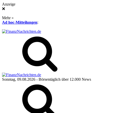
Anzeige
❌
Mehr »
Ad hoc-Mitteilungen
:
Sonntag, 09.08.2026
- Börsentäglich über 12.000 News