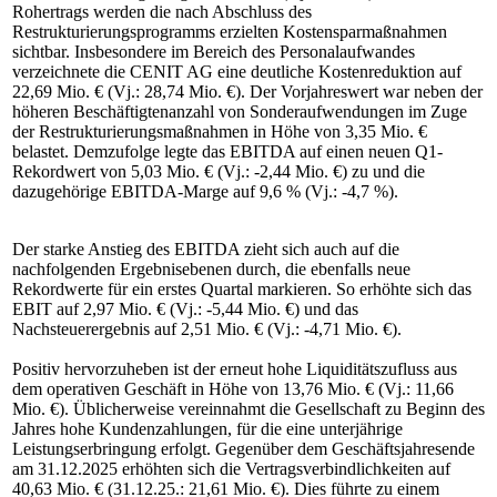
Rohertrags werden die nach Abschluss des
Restrukturierungsprogramms erzielten Kostensparmaßnahmen
sichtbar. Insbesondere im Bereich des Personalaufwandes
verzeichnete die CENIT AG eine deutliche Kostenreduktion auf
22,69 Mio. € (Vj.: 28,74 Mio. €). Der Vorjahreswert war neben der
höheren Beschäftigtenanzahl von Sonderaufwendungen im Zuge
der Restrukturierungsmaßnahmen in Höhe von 3,35 Mio. €
belastet. Demzufolge legte das EBITDA auf einen neuen Q1-
Rekordwert von 5,03 Mio. € (Vj.: -2,44 Mio. €) zu und die
dazugehörige EBITDA-Marge auf 9,6 % (Vj.: -4,7 %).
Der starke Anstieg des EBITDA zieht sich auch auf die
nachfolgenden Ergebnisebenen durch, die ebenfalls neue
Rekordwerte für ein erstes Quartal markieren. So erhöhte sich das
EBIT auf 2,97 Mio. € (Vj.: -5,44 Mio. €) und das
Nachsteuerergebnis auf 2,51 Mio. € (Vj.: -4,71 Mio. €).
Positiv hervorzuheben ist der erneut hohe Liquiditätszufluss aus
dem operativen Geschäft in Höhe von 13,76 Mio. € (Vj.: 11,66
Mio. €). Üblicherweise vereinnahmt die Gesellschaft zu Beginn des
Jahres hohe Kundenzahlungen, für die eine unterjährige
Leistungserbringung erfolgt. Gegenüber dem Geschäftsjahresende
am 31.12.2025 erhöhten sich die Vertragsverbindlichkeiten auf
40,63 Mio. € (31.12.25.: 21,61 Mio. €). Dies führte zu einem