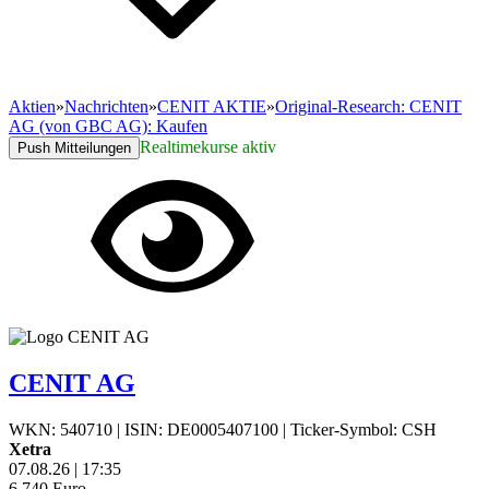
Aktien
»
Nachrichten
»
CENIT AKTIE
»
Original-Research: CENIT
AG (von GBC AG): Kaufen
Realtimekurse aktiv
Push Mitteilungen
CENIT AG
WKN: 540710
|
ISIN: DE0005407100
|
Ticker-Symbol: CSH
Xetra
07.08.26
|
17:35
6,740
Euro