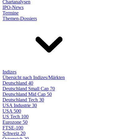
Chartanalysen
IPO-News
Termine
Themen-Dossiers
Indizes
Übersicht nach Indizes/Märkten
Deutschland 40
Deutschland Small Cap 70
Deutschland Mid Cap 50
Deutschland Tech 30
USA Industrie 30
USA 500
US Tech 100
Eurozone 50
FTSE-100
Schweiz 20
Österreich 20