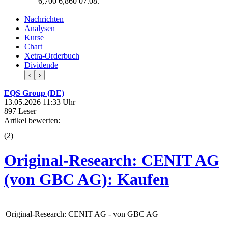
6,700
6,860
07.08.
Nachrichten
Analysen
Kurse
Chart
Xetra-Orderbuch
Dividende
‹
›
EQS Group (DE)
13.05.2026 11:33 Uhr
897 Leser
Artikel bewerten:
(
2
)
Original-Research: CENIT AG
(von GBC AG): Kaufen
Original-Research: CENIT AG - von GBC AG