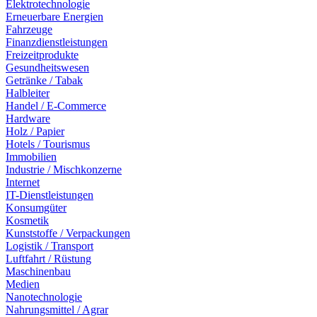
Elektrotechnologie
Erneuerbare Energien
Fahrzeuge
Finanzdienstleistungen
Freizeitprodukte
Gesundheitswesen
Getränke / Tabak
Halbleiter
Handel / E-Commerce
Hardware
Holz / Papier
Hotels / Tourismus
Immobilien
Industrie / Mischkonzerne
Internet
IT-Dienstleistungen
Konsumgüter
Kosmetik
Kunststoffe / Verpackungen
Logistik / Transport
Luftfahrt / Rüstung
Maschinenbau
Medien
Nanotechnologie
Nahrungsmittel / Agrar