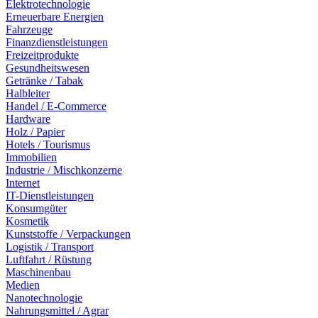
Elektrotechnologie
Erneuerbare Energien
Fahrzeuge
Finanzdienstleistungen
Freizeitprodukte
Gesundheitswesen
Getränke / Tabak
Halbleiter
Handel / E-Commerce
Hardware
Holz / Papier
Hotels / Tourismus
Immobilien
Industrie / Mischkonzerne
Internet
IT-Dienstleistungen
Konsumgüter
Kosmetik
Kunststoffe / Verpackungen
Logistik / Transport
Luftfahrt / Rüstung
Maschinenbau
Medien
Nanotechnologie
Nahrungsmittel / Agrar