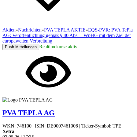
Aktien
»
Nachrichten
»
PVA TEPLA AKTIE
»
EQS-PVR: PVA TePla
AG: Veröffentlichung gemäß § 40 Abs. 1 WpHG mit dem Ziel der
europaweiten Verbreitung
Realtimekurse aktiv
Push Mitteilungen
PVA TEPLA AG
WKN: 746100
|
ISIN: DE0007461006
|
Ticker-Symbol: TPE
Xetra
07.08.26
|
17:35