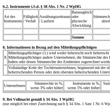
b.2. Instrumente i.S.d. § 38 Abs. 1 Nr. 2 WpHG
Barausgleich
Art des
Fälligkeit
Ausübungszeitraum
oder
Stimmrech
Instruments
/ Verfall
/ Laufzeit
physische
absol
Abwicklung
Summe
8. Informationen in Bezug auf den Mitteilungspflichtigen
Mitteilungspflichtiger (3.) wird weder beherrscht noch beherrscht
X
Mitteilungspflichtiger andere Unternehmen, die Stimmrechte des E
halten oder denen Stimmrechte des Emittenten zugerechnet werde
Vollständige Kette der Tochterunternehmen, beginnend mit der ob
beherrschenden Person oder dem obersten beherrschenden Unte
Stimmrechte in %,
Instrumente in %,
Sum
Unternehmen
wenn 3% oder höher
wenn 5% oder höher
9. Bei Vollmacht gemäß § 34 Abs. 3 WpHG
(nur möglich bei einer Zurechnung nach § 34 Abs. 1 Satz 1 Nr. 6 