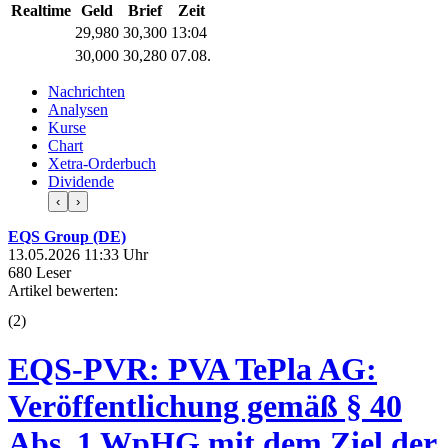
Realtime
Geld
Brief
Zeit
29,980
30,300
13:04
30,000
30,280
07.08.
Nachrichten
Analysen
Kurse
Chart
Xetra-Orderbuch
Dividende
‹
›
EQS Group (DE)
13.05.2026 11:33 Uhr
680 Leser
Artikel bewerten:
(
2
)
EQS-PVR: PVA TePla AG:
Veröffentlichung gemäß § 40
Abs. 1 WpHG mit dem Ziel der