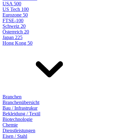
USA 500
US Tech 100
Eurozone 50
FTSE-100
Schweiz 20
Österreich 20
Japan 225
Hong Kong 50
Branchen
Branchenübersicht
Bau / Infrastrukur
Bekleidung / Textil
Biotechnologie
Chemie
Dienstleistungen
Eisen / Stahl