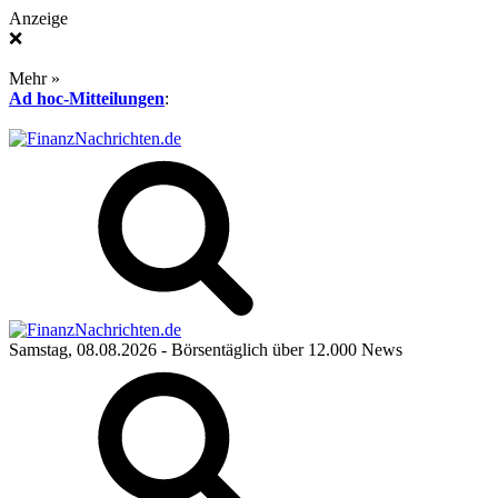
Anzeige
❌
Mehr »
Ad hoc-Mitteilungen
:
Samstag, 08.08.2026
- Börsentäglich über 12.000 News