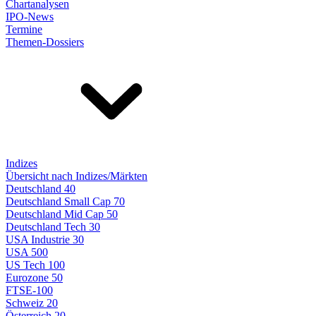
Chartanalysen
IPO-News
Termine
Themen-Dossiers
Indizes
Übersicht nach Indizes/Märkten
Deutschland 40
Deutschland Small Cap 70
Deutschland Mid Cap 50
Deutschland Tech 30
USA Industrie 30
USA 500
US Tech 100
Eurozone 50
FTSE-100
Schweiz 20
Österreich 20