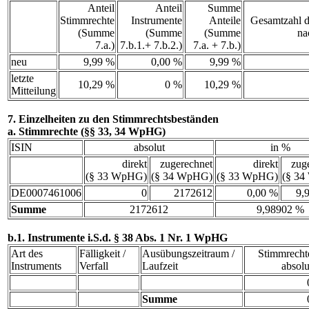
Anteil
Anteil
Summe
Stimmrechte
Instrumente
Anteile
Gesamtzahl d
(Summe
(Summe
(Summe
na
7.a.)
7.b.1.+ 7.b.2.)
7.a. + 7.b.)
neu
9,99 %
0,00 %
9,99 %
letzte
10,29 %
0 %
10,29 %
Mitteilung
7. Einzelheiten zu den Stimmrechtsbeständen
a. Stimmrechte (§§ 33, 34 WpHG)
ISIN
absolut
in %
direkt
zugerechnet
direkt
zug
(§ 33 WpHG)
(§ 34 WpHG)
(§ 33 WpHG)
(§ 3
DE0007461006
0
2172612
0,00 %
9,
Summe
2172612
9,98902 %
b.1. Instrumente i.S.d. § 38 Abs. 1 Nr. 1 WpHG
Art des
Fälligkeit /
Ausübungszeitraum /
Stimmrecht
Instruments
Verfall
Laufzeit
absolu
Summe