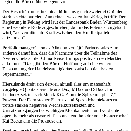
legten die Börsen überwiegend zu.
Der Besuch Trumps in China dürfte aus gleich zweierlei Gründen
stark beachtet werden. Zum einen, was den Iran-Krieg betrifft: Der
Regierung in Peking wird laut der Landesbank Baden-Württemberg
eine besondere Rolle zugeschrieben, da ihr das Potenzial zugetraut
wird, "als vermittelnde Kraft zwischen den Konfliktparteien
aufzutreten".
Portfoliomanager Thomas Altmann von QC Partners wies zum
anderen darauf hin, dass die Nachricht über die Teilnahme des
Nvidia-Chefs an der China-Reise Trumps positiv an den Märkten
ankomme. "Das gibt den Börsen Hoffnung auf eine weitere
Entspannung der Handelsstreitigkeiten zwischen den beiden
Supermächten."
Hierzulande dreht sich derweil aktuell alles um massenhaft
vorgelegte Quartalsberichte aus Dax, MDax und SDax . Im
Leitindex setzten sich Merck KGaA an die Spitze mit plus 7,5
Prozent. Der Darmstädter Pharma- und Spezialchemiekonzern
trotzte starken negativen Wechselkurseffekten und
Umsatzrückgängen bei wichtigen Medikamenten und verdiente
operativ mehr als erwartet. Entsprechend hob der neue Konzernchef
Kai Beckmann die Prognose an.
Stark zeigte sich mit plus vier Prozent auch die Eon-Aktie, nachdem