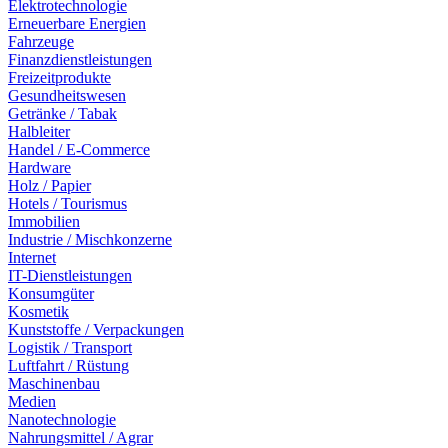
Elektrotechnologie
Erneuerbare Energien
Fahrzeuge
Finanzdienstleistungen
Freizeitprodukte
Gesundheitswesen
Getränke / Tabak
Halbleiter
Handel / E-Commerce
Hardware
Holz / Papier
Hotels / Tourismus
Immobilien
Industrie / Mischkonzerne
Internet
IT-Dienstleistungen
Konsumgüter
Kosmetik
Kunststoffe / Verpackungen
Logistik / Transport
Luftfahrt / Rüstung
Maschinenbau
Medien
Nanotechnologie
Nahrungsmittel / Agrar