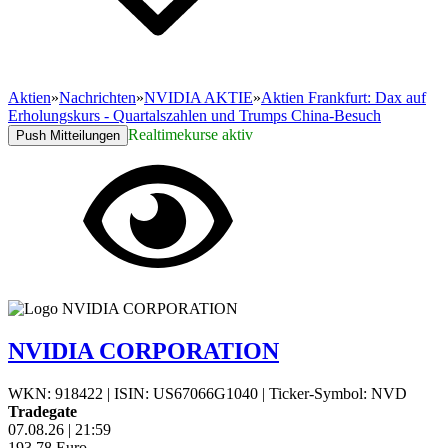
Aktien
»
Nachrichten
»
NVIDIA AKTIE
»
Aktien Frankfurt: Dax auf
Erholungskurs - Quartalszahlen und Trumps China-Besuch
Realtimekurse aktiv
Push Mitteilungen
NVIDIA CORPORATION
WKN: 918422
|
ISIN: US67066G1040
|
Ticker-Symbol: NVD
Tradegate
07.08.26
|
21:59
193,78
Euro