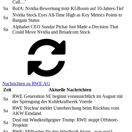
Call…'
Sa
BofA: Nvidia-Bewertung trotz KI-Boom auf 10-Jahres-Tief
Nvidia Stock Eyes All-Time High as Key Metrics Points to
Sa
Bargain Status
Alphabet CEO Sundar Pichai Just Made a Decision That
Sa
Could Move Nvidia and Broadcom Stock
Nachrichten zu RWE AG
Zeit
Aktuelle Nachrichten
RWE Generation SE beginnt voraussichtlich im August mit
Sa
der Sprengung des Kohlekraftwerk Voerde
RWE Nuclear meldet Unterbrechung beim Rückbau vom
Sa
AKW Emsland
Deal mit Windkraftgegner Trump: RWE stoppt Offshore-
Sa
Projekte
Sa
RWE: Milliarden für den Windkraft-Stopp - was nun?