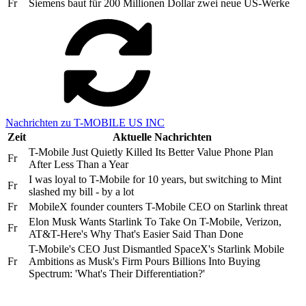
Fr
Siemens baut für 200 Millionen Dollar zwei neue US-Werke
Nachrichten zu T-MOBILE US INC
Zeit
Aktuelle Nachrichten
T-Mobile Just Quietly Killed Its Better Value Phone Plan
Fr
After Less Than a Year
I was loyal to T-Mobile for 10 years, but switching to Mint
Fr
slashed my bill - by a lot
Fr
MobileX founder counters T-Mobile CEO on Starlink threat
Elon Musk Wants Starlink To Take On T-Mobile, Verizon,
Fr
AT&T-Here's Why That's Easier Said Than Done
T-Mobile's CEO Just Dismantled SpaceX's Starlink Mobile
Fr
Ambitions as Musk's Firm Pours Billions Into Buying
Spectrum: 'What's Their Differentiation?'