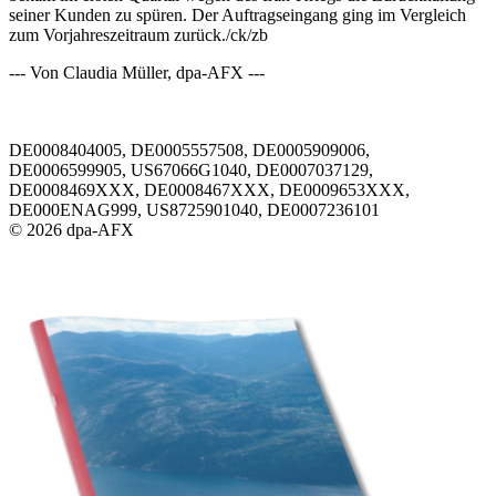
seiner Kunden zu spüren. Der Auftragseingang ging im Vergleich
zum Vorjahreszeitraum zurück./ck/zb
--- Von Claudia Müller, dpa-AFX ---
DE0008404005, DE0005557508, DE0005909006,
DE0006599905, US67066G1040, DE0007037129,
DE0008469XXX, DE0008467XXX, DE0009653XXX,
DE000ENAG999, US8725901040, DE0007236101
© 2026 dpa-AFX