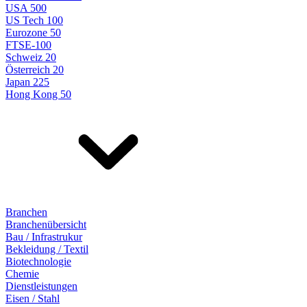
USA 500
US Tech 100
Eurozone 50
FTSE-100
Schweiz 20
Österreich 20
Japan 225
Hong Kong 50
Branchen
Branchenübersicht
Bau / Infrastrukur
Bekleidung / Textil
Biotechnologie
Chemie
Dienstleistungen
Eisen / Stahl