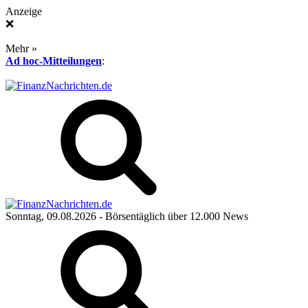
Anzeige
❌
Mehr »
Ad hoc-Mitteilungen
:
Sonntag, 09.08.2026
- Börsentäglich über 12.000 News