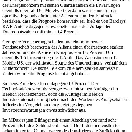
der Energiekonzern mit seinen Quartalszahlen die Erwartungen
ebenfalls übertraf. Der Mittelwert der Jahreszielspanne für das
operative Ergebnis dürfte unter Anlegern nun den Eindruck
bestärken, dass die Prognose konservativ sei, hieß es von Barclays.
RWE-Anteile dagegen schwächelten nach der Vorlage der
Dreimonatszahlen mit minus 0,4 Prozent.
Geringere Versicherungsschäden und ein brummendes
Fondsgeschäft bescherten der Allianz einen überraschend starken
Jahresstart und der Aktie ein Kursplus von 1,5 Prozent. Um
ebenfalls 1,5 Prozent stieg die T-Aktie. Das Wachstum von T-
Mobile US, der wichtigsten Sparte des Unternehmens, verhalf dem
Mutterkonzern Deutsche Telekom zu einem starken Jahresstart.
Zudem wurde die Prognose leicht angehoben.
Siemens-Anteile verloren dagegen 0,3 Prozent. Der
Technologiekonzern überzeugte zwar mit seinen Aufträgen im
Bereich Rechenzentren, doch die Aufträge im Bereich
Industrieautomatisierung fielen nach den Worten des Analysehauses
Jefferies im Vergleich zu den zuletzt gestiegenen
Investorenerwartungen etwas schwächer aus.
Im MDax ragten Bilfinger mit einem Abschlag von rund acht
Prozent als Index-Schlusslicht heraus. Der Industriedienstleister
bekam im ersten Quartal wegen des Iran-Kriegs die Zurückhaltung