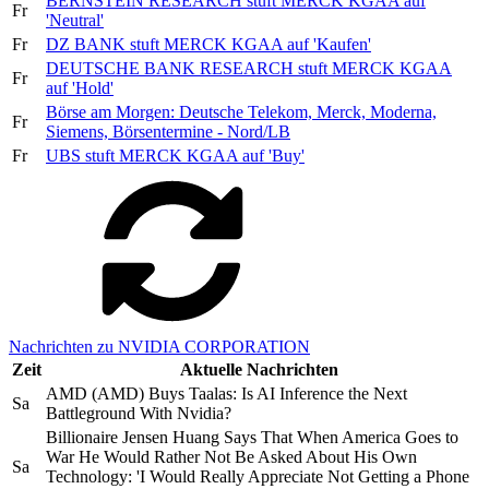
BERNSTEIN RESEARCH stuft MERCK KGAA auf
Fr
'Neutral'
Fr
DZ BANK stuft MERCK KGAA auf 'Kaufen'
DEUTSCHE BANK RESEARCH stuft MERCK KGAA
Fr
auf 'Hold'
Börse am Morgen: Deutsche Telekom, Merck, Moderna,
Fr
Siemens, Börsentermine - Nord/LB
Fr
UBS stuft MERCK KGAA auf 'Buy'
Nachrichten zu NVIDIA CORPORATION
Zeit
Aktuelle Nachrichten
AMD (AMD) Buys Taalas: Is AI Inference the Next
Sa
Battleground With Nvidia?
Billionaire Jensen Huang Says That When America Goes to
War He Would Rather Not Be Asked About His Own
Sa
Technology: 'I Would Really Appreciate Not Getting a Phone