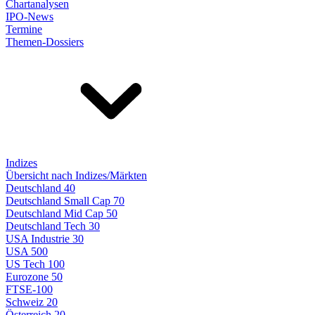
Chartanalysen
IPO-News
Termine
Themen-Dossiers
Indizes
Übersicht nach Indizes/Märkten
Deutschland 40
Deutschland Small Cap 70
Deutschland Mid Cap 50
Deutschland Tech 30
USA Industrie 30
USA 500
US Tech 100
Eurozone 50
FTSE-100
Schweiz 20
Österreich 20