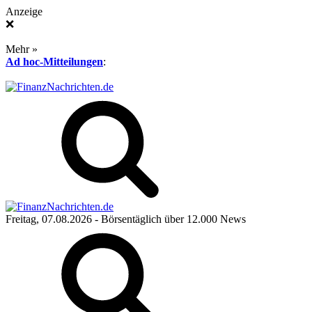
Anzeige
❌
Mehr »
Ad hoc-Mitteilungen
:
Freitag, 07.08.2026
- Börsentäglich über 12.000 News