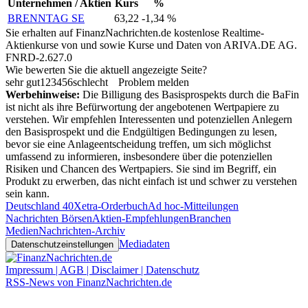
Unternehmen / Aktien
Kurs
%
BRENNTAG SE
63,22
-1,34 %
Sie erhalten auf FinanzNachrichten.de kostenlose Realtime-
Aktienkurse von
und
sowie Kurse und Daten von
ARIVA.DE AG
.
FNRD-2.627.0
Wie bewerten Sie die aktuell angezeigte Seite?
sehr gut
1
2
3
4
5
6
schlecht
Problem melden
Werbehinweise:
Die Billigung des Basisprospekts durch die BaFin
ist nicht als ihre Befürwortung der angebotenen Wertpapiere zu
verstehen. Wir empfehlen Interessenten und potenziellen Anlegern
den Basisprospekt und die Endgültigen Bedingungen zu lesen,
bevor sie eine Anlageentscheidung treffen, um sich möglichst
umfassend zu informieren, insbesondere über die potenziellen
Risiken und Chancen des Wertpapiers. Sie sind im Begriff, ein
Produkt zu erwerben, das nicht einfach ist und schwer zu verstehen
sein kann.
Deutschland 40
Xetra-Orderbuch
Ad hoc-Mitteilungen
Nachrichten Börsen
Aktien-Empfehlungen
Branchen
Medien
Nachrichten-Archiv
Mediadaten
Datenschutzeinstellungen
Impressum | AGB | Disclaimer | Datenschutz
RSS-News von FinanzNachrichten.de