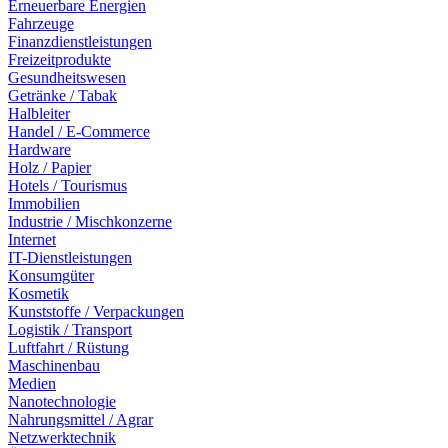
Erneuerbare Energien
Fahrzeuge
Finanzdienstleistungen
Freizeitprodukte
Gesundheitswesen
Getränke / Tabak
Halbleiter
Handel / E-Commerce
Hardware
Holz / Papier
Hotels / Tourismus
Immobilien
Industrie / Mischkonzerne
Internet
IT-Dienstleistungen
Konsumgüter
Kosmetik
Kunststoffe / Verpackungen
Logistik / Transport
Luftfahrt / Rüstung
Maschinenbau
Medien
Nanotechnologie
Nahrungsmittel / Agrar
Netzwerktechnik