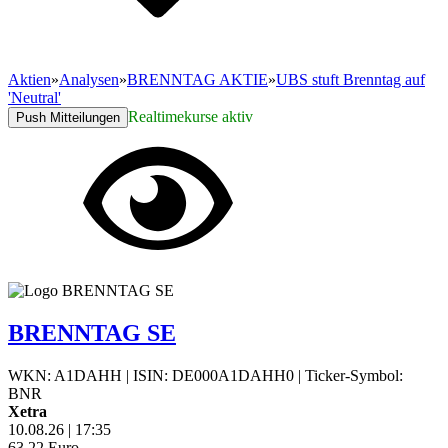
Aktien
»
Analysen
»
BRENNTAG AKTIE
»
UBS stuft Brenntag auf
'Neutral'
Realtimekurse aktiv
Push Mitteilungen
BRENNTAG SE
WKN: A1DAHH
|
ISIN: DE000A1DAHH0
|
Ticker-Symbol:
BNR
Xetra
10.08.26
|
17:35
63,22
Euro