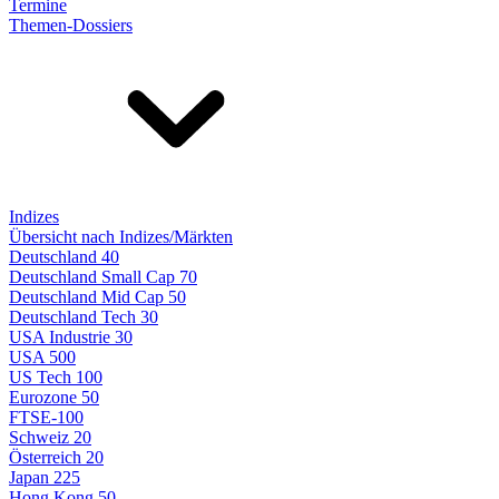
Termine
Themen-Dossiers
Indizes
Übersicht nach Indizes/Märkten
Deutschland 40
Deutschland Small Cap 70
Deutschland Mid Cap 50
Deutschland Tech 30
USA Industrie 30
USA 500
US Tech 100
Eurozone 50
FTSE-100
Schweiz 20
Österreich 20
Japan 225
Hong Kong 50