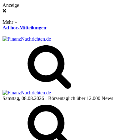
Anzeige
❌
Mehr »
Ad hoc-Mitteilungen
:
Samstag, 08.08.2026
- Börsentäglich über 12.000 News