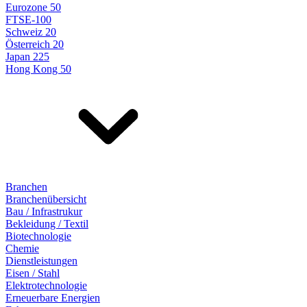
Eurozone 50
FTSE-100
Schweiz 20
Österreich 20
Japan 225
Hong Kong 50
Branchen
Branchenübersicht
Bau / Infrastrukur
Bekleidung / Textil
Biotechnologie
Chemie
Dienstleistungen
Eisen / Stahl
Elektrotechnologie
Erneuerbare Energien