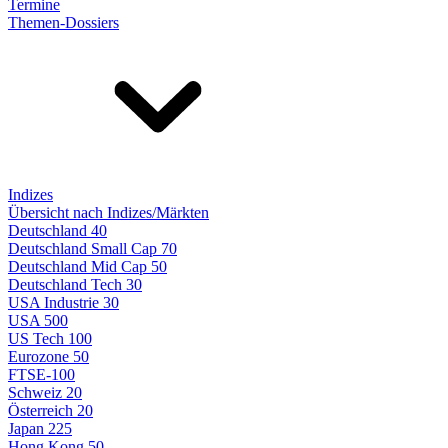
Termine
Themen-Dossiers
Indizes
Übersicht nach Indizes/Märkten
Deutschland 40
Deutschland Small Cap 70
Deutschland Mid Cap 50
Deutschland Tech 30
USA Industrie 30
USA 500
US Tech 100
Eurozone 50
FTSE-100
Schweiz 20
Österreich 20
Japan 225
Hong Kong 50