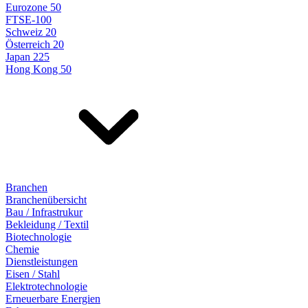
Eurozone 50
FTSE-100
Schweiz 20
Österreich 20
Japan 225
Hong Kong 50
Branchen
Branchenübersicht
Bau / Infrastrukur
Bekleidung / Textil
Biotechnologie
Chemie
Dienstleistungen
Eisen / Stahl
Elektrotechnologie
Erneuerbare Energien