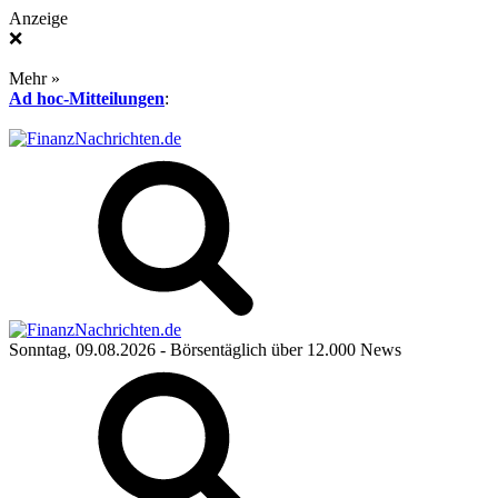
Anzeige
❌
Mehr »
Ad hoc-Mitteilungen
:
Sonntag, 09.08.2026
- Börsentäglich über 12.000 News