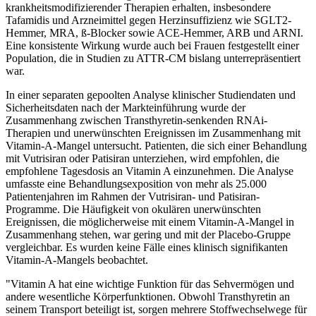
krankheitsmodifizierender Therapien erhalten, insbesondere
Tafamidis und Arzneimittel gegen Herzinsuffizienz wie SGLT2-
Hemmer, MRA, ß-Blocker sowie ACE-Hemmer, ARB und ARNI.
Eine konsistente Wirkung wurde auch bei Frauen festgestellt einer
Population, die in Studien zu ATTR-CM bislang unterrepräsentiert
war.
In einer separaten gepoolten Analyse klinischer Studiendaten und
Sicherheitsdaten nach der Markteinführung wurde der
Zusammenhang zwischen Transthyretin-senkenden RNAi-
Therapien und unerwünschten Ereignissen im Zusammenhang mit
Vitamin-A-Mangel untersucht. Patienten, die sich einer Behandlung
mit Vutrisiran oder Patisiran unterziehen, wird empfohlen, die
empfohlene Tagesdosis an Vitamin A einzunehmen. Die Analyse
umfasste eine Behandlungsexposition von mehr als 25.000
Patientenjahren im Rahmen der Vutrisiran- und Patisiran-
Programme. Die Häufigkeit von okulären unerwünschten
Ereignissen, die möglicherweise mit einem Vitamin-A-Mangel in
Zusammenhang stehen, war gering und mit der Placebo-Gruppe
vergleichbar. Es wurden keine Fälle eines klinisch signifikanten
Vitamin-A-Mangels beobachtet.
"Vitamin A hat eine wichtige Funktion für das Sehvermögen und
andere wesentliche Körperfunktionen. Obwohl Transthyretin an
seinem Transport beteiligt ist, sorgen mehrere Stoffwechselwege für