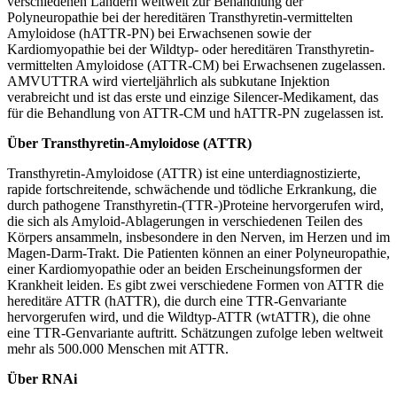
verschiedenen Ländern weltweit zur Behandlung der
Polyneuropathie bei der hereditären Transthyretin-vermittelten
Amyloidose (hATTR-PN) bei Erwachsenen sowie der
Kardiomyopathie bei der Wildtyp- oder hereditären Transthyretin-
vermittelten Amyloidose (ATTR-CM) bei Erwachsenen zugelassen.
AMVUTTRA wird vierteljährlich als subkutane Injektion
verabreicht und ist das erste und einzige Silencer-Medikament, das
für die Behandlung von ATTR-CM und hATTR-PN zugelassen ist.
Über Transthyretin-Amyloidose (ATTR)
Transthyretin-Amyloidose (ATTR) ist eine unterdiagnostizierte,
rapide fortschreitende, schwächende und tödliche Erkrankung, die
durch pathogene Transthyretin-(TTR-)Proteine hervorgerufen wird,
die sich als Amyloid-Ablagerungen in verschiedenen Teilen des
Körpers ansammeln, insbesondere in den Nerven, im Herzen und im
Magen-Darm-Trakt. Die Patienten können an einer Polyneuropathie,
einer Kardiomyopathie oder an beiden Erscheinungsformen der
Krankheit leiden. Es gibt zwei verschiedene Formen von ATTR die
hereditäre ATTR (hATTR), die durch eine TTR-Genvariante
hervorgerufen wird, und die Wildtyp-ATTR (wtATTR), die ohne
eine TTR-Genvariante auftritt. Schätzungen zufolge leben weltweit
mehr als 500.000 Menschen mit ATTR.
Über RNAi