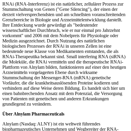
RNAi (RNA-Interferenz) ist ein natürlicher, zellulärer Prozess zur
Stummschaltung von Genen ("Gene Silencing"), der einen der
derzeit vielversprechendsten und am schnellsten voranschreitenden
Grenzbereiche in Biologie und Arzneimittelentwicklung darstellt.
Ihre Entdeckung wurde gewürdigt als "bedeutender
wissenschaftlicher Durchbruch, wie er nur einmal pro Jahrzehnt
vorkommt" und 2006 mit dem Nobelpreis für Physiologie oder
Medizin ausgezeichnet. Durch Nutzung des natürlichen
biologischen Prozesses der RNAi in unseren Zellen ist eine
bedeutende neue Klasse von Medikamenten entstanden, die als
RNAi-Therapeutika bekannt sind. Small interfering RNA (siRNA)
die Moleküle, die RNAi vermitteln und die therapeutische RNAi-
Plattform von Alnylam bilden, funktionieren auf einer den heutigen
Arzneimitteln vorgelagerten Ebene durch wirksame
Stummschaltung der Messenger-RNA (mRNA) genetische
Vorläufer, die die krankheitsauslösenden Proteine kodieren und
verhindern auf diese Weise deren Bildung. Es handelt sich hier um
einen bahnbrechenden Ansatz mit dem Potenzial, die Versorgung
von Patienten mit genetischen und anderen Erkrankungen
grundlegend zu verändern.
Über Alnylam Pharmaceuticals
Alnylam (Nasdaq: ALNY) ist ein weltweit führendes
biopharmazeutisches Unternehmen und Wegbereiter der RNA-