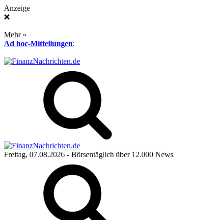
Anzeige
❌
Mehr »
Ad hoc-Mitteilungen
:
Freitag, 07.08.2026
- Börsentäglich über 12.000 News