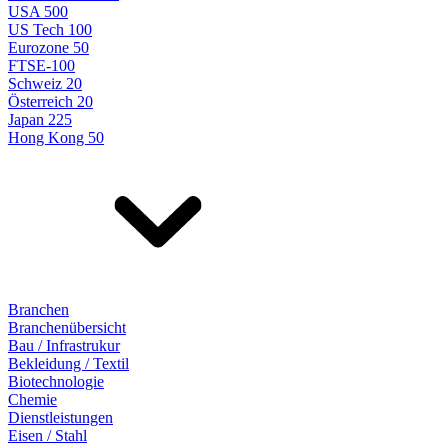
USA 500
US Tech 100
Eurozone 50
FTSE-100
Schweiz 20
Österreich 20
Japan 225
Hong Kong 50
Branchen
Branchenübersicht
Bau / Infrastrukur
Bekleidung / Textil
Biotechnologie
Chemie
Dienstleistungen
Eisen / Stahl