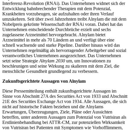
Interferenz-Revolution (RNAi). Das Unternehmen widmet sich der
Entwicklung bahnbrechender Therapien mit dem Potenzial,
Krankheiten vorzubeugen, sie aufzuhalten oder ihren Verlauf
umzukehren. Seit über zwei Jahrzehnten treibt Alnylam die mit dem
Nobelpreis gekrönte Wissenschaft der RNAi voran. Dabei hat das
Unternehmen entscheidende Durchbrüche erzielt und sechs
zugelassene Arzneimittel hervorgebracht. Alnylam bietet
Arzneimittel in mehr als 70 Ländern an und verfügt über eine
schnell wachsende und starke Pipeline. Darüber hinaus wird das
Unternehmen regelmäßig als hervorragender Arbeitgeber und sozial
verantwortliches Unternehmen ausgezeichnet. Das Unternehmen
setzt seine Strategie
Alnylam 2030
um, um Innovationen zu
beschleunigen und seine Wirkung zu skalieren mit dem Ziel, die
menschliche Gesundheit grundlegend zu verbessern.
Zukunftsgerichtete Aussagen von Alnylam
Diese Pressemitteilung enthält zukunftsgerichtete Aussagen im
Sinne von Abschnitt 27A des Securities Act von 1933 und Abschnitt
21E des Securities Exchange Act von 1934. Alle Aussagen, die sich
nicht auf historische Fakten beziehen und die Alnylams
Erwartungen, Überzeugungen, Ziele, Pläne oder Aussichten
betreffen, unter anderem Aussagen zum Potenzial von Vutrisiran als
Erstlinienbehandlung bei ATTR-CM, zur potenziellen Wirksamkeit
von Vutrisiran bei Patienten mit Symptomen wie Vorhofflimmern,