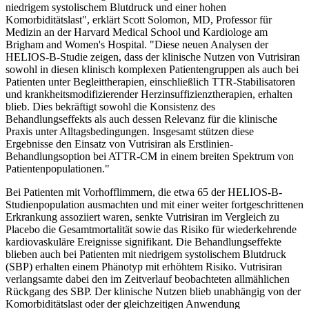
niedrigem systolischem Blutdruck und einer hohen
Komorbiditätslast", erklärt Scott Solomon, MD, Professor für
Medizin an der Harvard Medical School und Kardiologe am
Brigham and Women's Hospital. "Diese neuen Analysen der
HELIOS-B-Studie zeigen, dass der klinische Nutzen von Vutrisiran
sowohl in diesen klinisch komplexen Patientengruppen als auch bei
Patienten unter Begleittherapien, einschließlich TTR-Stabilisatoren
und krankheitsmodifizierender Herzinsuffizienztherapien, erhalten
blieb. Dies bekräftigt sowohl die Konsistenz des
Behandlungseffekts als auch dessen Relevanz für die klinische
Praxis unter Alltagsbedingungen. Insgesamt stützen diese
Ergebnisse den Einsatz von Vutrisiran als Erstlinien-
Behandlungsoption bei ATTR-CM in einem breiten Spektrum von
Patientenpopulationen."
Bei Patienten mit Vorhofflimmern, die etwa 65 der HELIOS-B-
Studienpopulation ausmachten und mit einer weiter fortgeschrittenen
Erkrankung assoziiert waren, senkte Vutrisiran im Vergleich zu
Placebo die Gesamtmortalität sowie das Risiko für wiederkehrende
kardiovaskuläre Ereignisse signifikant. Die Behandlungseffekte
blieben auch bei Patienten mit niedrigem systolischem Blutdruck
(SBP) erhalten einem Phänotyp mit erhöhtem Risiko. Vutrisiran
verlangsamte dabei den im Zeitverlauf beobachteten allmählichen
Rückgang des SBP. Der klinische Nutzen blieb unabhängig von der
Komorbiditätslast oder der gleichzeitigen Anwendung