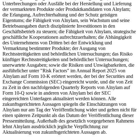
Unterbrechungen oder Ausfälle bei der Herstellung und Lieferung
der vermarkteten Produkte oder Produktkandidaten von Alnylam;
die Erlangung, Aufrechterhaltung und der Schutz geistigen
Eigentums; die Fähigkeit von Alnylam, sein Wachstum und seine
Betriebsausgaben durch disziplinierte Investitionen in den
Geschäftsbetrieb zu steuern; die Fähigkeit von Alnylam, strategische
geschäftliche Kooperationen aufrechtzuerhalten; die Abhängigkeit
des Unternehmens von Dritten bei der Entwicklung und
Vermarktung bestimmter Produkte; der Ausgang von
Rechtsstreitigkeiten und behördlichen Untersuchungen; das Risiko
künftiger Rechtsstreitigkeiten und behördlicher Untersuchungen;
unerwartete Ausgaben; sowie die Risiken und Unwägbarkeiten, die
ausführlicher unter "Risk Factors" im Annual Report 2025 von
Alnylam auf Form 10-K erörtert werden, der bei der Securities and
Exchange Commission (SEC) eingereicht wurde, und die von Zeit
zu Zeit in den nachfolgenden Quarterly Reports von Alnylam auf
Form 10-Q sowie in anderen von Alnylam bei der SEC
eingereichten Unterlagen aktualisiert werden können. Alle
zukunftsgerichteten Aussagen spiegeln die Einschätzungen von
Alnylam nur am Tag der Veröffentlichung wider und gelten nicht für
einen späteren Zeitpunkt als das Datum der Veröffentlichung dieser
Pressemitteilung. Außerhalb des gesetzlich vorgegebenen Rahmens
lehnt Alnylam ausdrücklich jegliche Verpflichtung zur
Aktualisierung von zukunftsgerichteten Aussagen ab.