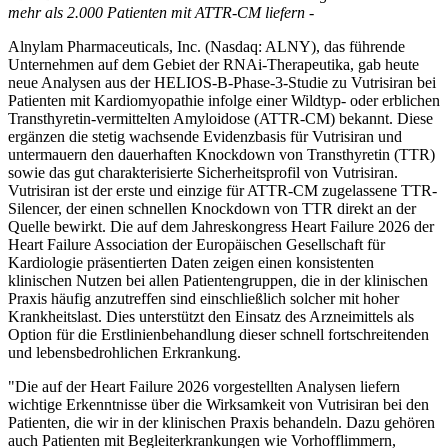
mehr als 2.000 Patienten mit ATTR-CM liefern -
Alnylam Pharmaceuticals, Inc. (Nasdaq: ALNY), das führende
Unternehmen auf dem Gebiet der RNAi-Therapeutika, gab heute
neue Analysen aus der HELIOS-B-Phase-3-Studie zu Vutrisiran bei
Patienten mit Kardiomyopathie infolge einer Wildtyp- oder erblichen
Transthyretin-vermittelten Amyloidose (ATTR-CM) bekannt. Diese
ergänzen die stetig wachsende Evidenzbasis für Vutrisiran und
untermauern den dauerhaften Knockdown von Transthyretin (TTR)
sowie das gut charakterisierte Sicherheitsprofil von Vutrisiran.
Vutrisiran ist der erste und einzige für ATTR-CM zugelassene TTR-
Silencer, der einen schnellen Knockdown von TTR direkt an der
Quelle bewirkt. Die auf dem Jahreskongress Heart Failure 2026 der
Heart Failure Association der Europäischen Gesellschaft für
Kardiologie präsentierten Daten zeigen einen konsistenten
klinischen Nutzen bei allen Patientengruppen, die in der klinischen
Praxis häufig anzutreffen sind einschließlich solcher mit hoher
Krankheitslast. Dies unterstützt den Einsatz des Arzneimittels als
Option für die Erstlinienbehandlung dieser schnell fortschreitenden
und lebensbedrohlichen Erkrankung.
"Die auf der Heart Failure 2026 vorgestellten Analysen liefern
wichtige Erkenntnisse über die Wirksamkeit von Vutrisiran bei den
Patienten, die wir in der klinischen Praxis behandeln. Dazu gehören
auch Patienten mit Begleiterkrankungen wie Vorhofflimmern,