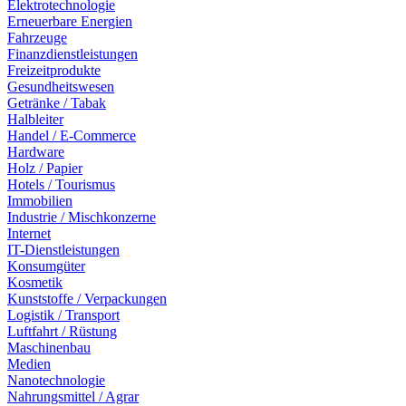
Elektrotechnologie
Erneuerbare Energien
Fahrzeuge
Finanzdienstleistungen
Freizeitprodukte
Gesundheitswesen
Getränke / Tabak
Halbleiter
Handel / E-Commerce
Hardware
Holz / Papier
Hotels / Tourismus
Immobilien
Industrie / Mischkonzerne
Internet
IT-Dienstleistungen
Konsumgüter
Kosmetik
Kunststoffe / Verpackungen
Logistik / Transport
Luftfahrt / Rüstung
Maschinenbau
Medien
Nanotechnologie
Nahrungsmittel / Agrar