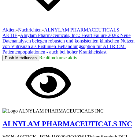
Aktien
»
Nachrichten
»
ALNYLAM PHARMACEUTICALS
AKTIE
»
Alnylam Pharmaceuticals, Inc.: Heart Failure 2026: Neue
Datenanalysen belegen robusten und konsistenten klinischen Nutzen
von Vutrisiran als Erstlinien-Behandlungsoption für ATTR-CM-
Patientenpopulationen - auch bei hoher Krankheitslast
Realtimekurse aktiv
Push Mitteilungen
ALNYLAM PHARMACEUTICALS INC
WKN: A0CBCK
|
ISIN: US02043Q1076
|
Ticker-Symbol: DUL