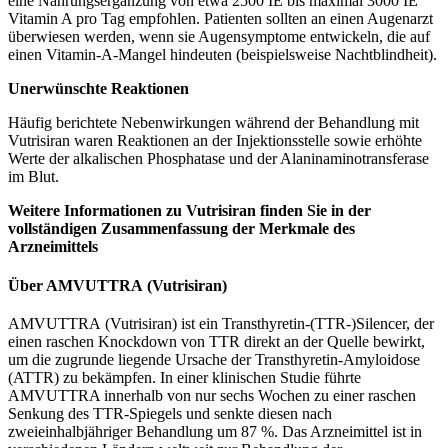
eine Nahrungsergänzung von etwa 2500 IE bis maximal 3000 IE
Vitamin A pro Tag empfohlen. Patienten sollten an einen Augenarzt
überwiesen werden, wenn sie Augensymptome entwickeln, die auf
einen Vitamin-A-Mangel hindeuten (beispielsweise Nachtblindheit).
Unerwünschte Reaktionen
Häufig berichtete Nebenwirkungen während der Behandlung mit
Vutrisiran waren Reaktionen an der Injektionsstelle sowie erhöhte
Werte der alkalischen Phosphatase und der Alaninaminotransferase
im Blut.
Weitere Informationen zu Vutrisiran finden Sie in der
vollständigen
Zusammenfassung der Merkmale des
Arzneimittels
Über AMVUTTRA
(Vutrisiran)
AMVUTTRA
(Vutrisiran) ist ein Transthyretin-(TTR-)Silencer, der
einen raschen Knockdown von TTR direkt an der Quelle bewirkt,
um die zugrunde liegende Ursache der Transthyretin-Amyloidose
(ATTR) zu bekämpfen. In einer klinischen Studie führte
AMVUTTRA innerhalb von nur sechs Wochen zu einer raschen
Senkung des TTR-Spiegels und senkte diesen nach
zweieinhalbjähriger Behandlung um 87 %. Das Arzneimittel ist in