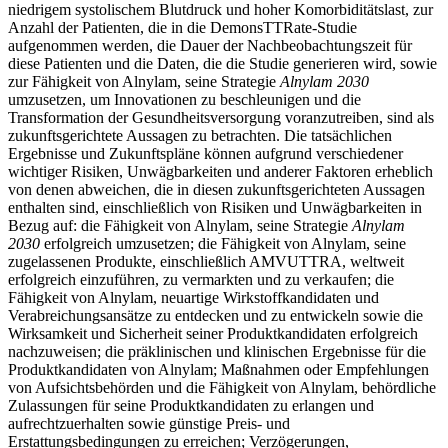
niedrigem systolischem Blutdruck und hoher Komorbiditätslast, zur
Anzahl der Patienten, die in die DemonsTTRate-Studie
aufgenommen werden, die Dauer der Nachbeobachtungszeit für
diese Patienten und die Daten, die die Studie generieren wird, sowie
zur Fähigkeit von Alnylam, seine Strategie
Alnylam 2030
umzusetzen, um Innovationen zu beschleunigen und die
Transformation der Gesundheitsversorgung voranzutreiben, sind als
zukunftsgerichtete Aussagen zu betrachten. Die tatsächlichen
Ergebnisse und Zukunftspläne können aufgrund verschiedener
wichtiger Risiken, Unwägbarkeiten und anderer Faktoren erheblich
von denen abweichen, die in diesen zukunftsgerichteten Aussagen
enthalten sind, einschließlich von Risiken und Unwägbarkeiten in
Bezug auf: die Fähigkeit von Alnylam, seine Strategie
Alnylam
2030
erfolgreich umzusetzen; die Fähigkeit von Alnylam, seine
zugelassenen Produkte, einschließlich AMVUTTRA, weltweit
erfolgreich einzuführen, zu vermarkten und zu verkaufen; die
Fähigkeit von Alnylam, neuartige Wirkstoffkandidaten und
Verabreichungsansätze zu entdecken und zu entwickeln sowie die
Wirksamkeit und Sicherheit seiner Produktkandidaten erfolgreich
nachzuweisen; die präklinischen und klinischen Ergebnisse für die
Produktkandidaten von Alnylam; Maßnahmen oder Empfehlungen
von Aufsichtsbehörden und die Fähigkeit von Alnylam, behördliche
Zulassungen für seine Produktkandidaten zu erlangen und
aufrechtzuerhalten sowie günstige Preis- und
Erstattungsbedingungen zu erreichen; Verzögerungen,