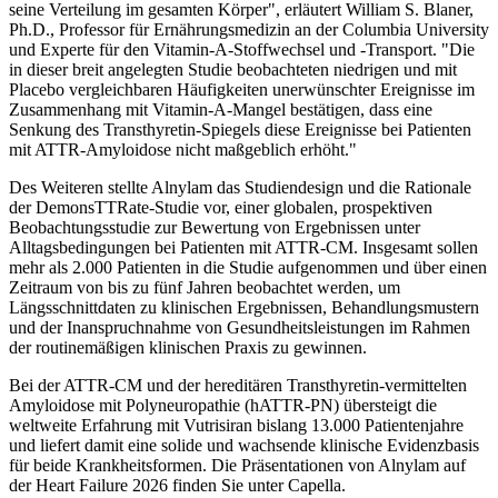
seine Verteilung im gesamten Körper", erläutert William S. Blaner,
Ph.D., Professor für Ernährungsmedizin an der Columbia University
und Experte für den Vitamin-A-Stoffwechsel und -Transport. "Die
in dieser breit angelegten Studie beobachteten niedrigen und mit
Placebo vergleichbaren Häufigkeiten unerwünschter Ereignisse im
Zusammenhang mit Vitamin-A-Mangel bestätigen, dass eine
Senkung des Transthyretin-Spiegels diese Ereignisse bei Patienten
mit ATTR-Amyloidose nicht maßgeblich erhöht."
Des Weiteren stellte Alnylam das Studiendesign und die Rationale
der DemonsTTRate-Studie vor, einer globalen, prospektiven
Beobachtungsstudie zur Bewertung von Ergebnissen unter
Alltagsbedingungen bei Patienten mit ATTR-CM. Insgesamt sollen
mehr als 2.000 Patienten in die Studie aufgenommen und über einen
Zeitraum von bis zu fünf Jahren beobachtet werden, um
Längsschnittdaten zu klinischen Ergebnissen, Behandlungsmustern
und der Inanspruchnahme von Gesundheitsleistungen im Rahmen
der routinemäßigen klinischen Praxis zu gewinnen.
Bei der ATTR-CM und der hereditären Transthyretin-vermittelten
Amyloidose mit Polyneuropathie (hATTR-PN) übersteigt die
weltweite Erfahrung mit Vutrisiran bislang 13.000 Patientenjahre
und liefert damit eine solide und wachsende klinische Evidenzbasis
für beide Krankheitsformen. Die Präsentationen von Alnylam auf
der Heart Failure 2026 finden Sie unter Capella.