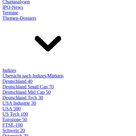
Chartanalysen
IPO-News
Termine
Themen-Dossiers
Indizes
Übersicht nach Indizes/Märkten
Deutschland 40
Deutschland Small Cap 70
Deutschland Mid Cap 50
Deutschland Tech 30
USA Industrie 30
USA 500
US Tech 100
Eurozone 50
FTSE-100
Schweiz 20
Österreich 20