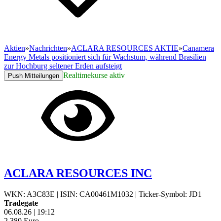
Aktien
»
Nachrichten
»
ACLARA RESOURCES AKTIE
»
Canamera
Energy Metals positioniert sich für Wachstum, während Brasilien
zur Hochburg seltener Erden aufsteigt
Realtimekurse aktiv
Push Mitteilungen
ACLARA RESOURCES INC
WKN: A3C83E
|
ISIN: CA00461M1032
|
Ticker-Symbol: JD1
Tradegate
06.08.26
|
19:12
2,380
Euro