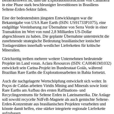
Bemerkenswert ist, dass die Explorationsfortschritte von Canamera
in eine Phase stark beschleunigter Investitionen in Brasiliens
Seltene-Erden-Sektor fallen.
Eine der bedeutendsten jüngsten Entwicklungen war die
Bekanntgabe von USA Rare Earth (ISIN: US91733P1075), eine
endgültige Vereinbarung zur Übernahme von Serra Verde in einer
Transaktion im Wert von rund 2,8 Milliarden US-Dollar
abgeschlossen zu haben. Die geplante Übernahme unterstreicht die
zunehmende strategische Bedeutung brasilianischer ionischer
Tonlagerstätten innerhalb westlicher Lieferketten für kritische
Mineralien.
Gleichzeitig treiben mehrere weitere Unternehmen bedeutende
Projekte im Land voran. Aclara Resources (ISIN: CA00461M1032)
entwickelt sein Carina-Projekt im Bundesstaat Goiás, während
Brazilian Rare Earths die Explorationsarbeiten in Bahia fortsetzt.
Auch die nachgelagerte Wertschöpfung entwickelt sich weiter. In
Poços de Caldas arbeiten Viridis Mining and Minerals sowie Ionic
Rare Earths am Aufbau des ersten Raffinations- und
Recyclingzentrums für Seltene Erden in Lateinamerika. Die Anlage
soll sowohl recycelte NdFeB-Magnete als auch gemischte Seltene-
Erden-Konzentrate aus brasilianischen Projekten verarbeiten und
könnte damit helfen, eine stärker integrierte regionale Lieferkette
aufzubauen.