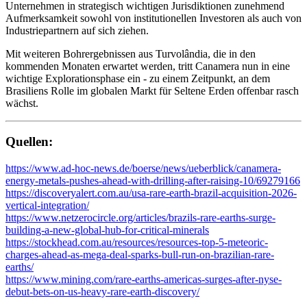
Unternehmen in strategisch wichtigen Jurisdiktionen zunehmend
Aufmerksamkeit sowohl von institutionellen Investoren als auch von
Industriepartnern auf sich ziehen.
Mit weiteren Bohrergebnissen aus Turvolândia, die in den
kommenden Monaten erwartet werden, tritt Canamera nun in eine
wichtige Explorationsphase ein - zu einem Zeitpunkt, an dem
Brasiliens Rolle im globalen Markt für Seltene Erden offenbar rasch
wächst.
Quellen:
https://www.ad-hoc-news.de/boerse/news/ueberblick/canamera-
energy-metals-pushes-ahead-with-drilling-after-raising-10/69279166
https://discoveryalert.com.au/usa-rare-earth-brazil-acquisition-2026-
vertical-integration/
https://www.netzerocircle.org/articles/brazils-rare-earths-surge-
building-a-new-global-hub-for-critical-minerals
https://stockhead.com.au/resources/resources-top-5-meteoric-
charges-ahead-as-mega-deal-sparks-bull-run-on-brazilian-rare-
earths/
https://www.mining.com/rare-earths-americas-surges-after-nyse-
debut-bets-on-us-heavy-rare-earth-discovery/