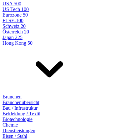
USA 500
US Tech 100
Eurozone 50
FTSE-100
Schweiz 20
Österreich 20
Japan 225
Hong Kong 50
Branchen
Branchenübersicht
Bau / Infrastrukur
Bekleidung / Textil
Biotechnologie
Chemie
Dienstleistungen
Eisen / Stahl