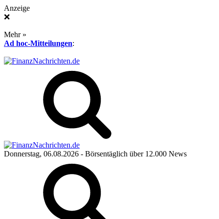
Anzeige
❌
Mehr »
Ad hoc-Mitteilungen
:
Donnerstag, 06.08.2026
- Börsentäglich über 12.000 News