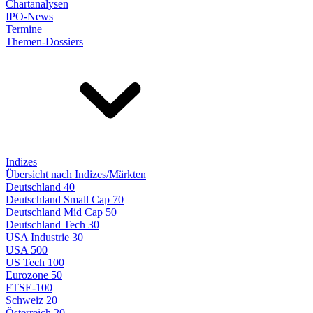
Chartanalysen
IPO-News
Termine
Themen-Dossiers
Indizes
Übersicht nach Indizes/Märkten
Deutschland 40
Deutschland Small Cap 70
Deutschland Mid Cap 50
Deutschland Tech 30
USA Industrie 30
USA 500
US Tech 100
Eurozone 50
FTSE-100
Schweiz 20
Österreich 20