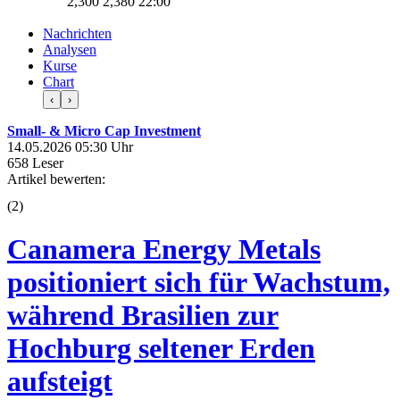
2,300
2,380
22:00
Nachrichten
Analysen
Kurse
Chart
‹
›
Small- & Micro Cap Investment
14.05.2026 05:30 Uhr
658 Leser
Artikel bewerten:
(
2
)
Canamera Energy Metals
positioniert sich für Wachstum,
während Brasilien zur
Hochburg seltener Erden
aufsteigt