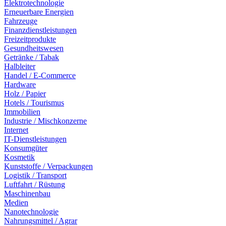
Elektrotechnologie
Erneuerbare Energien
Fahrzeuge
Finanzdienstleistungen
Freizeitprodukte
Gesundheitswesen
Getränke / Tabak
Halbleiter
Handel / E-Commerce
Hardware
Holz / Papier
Hotels / Tourismus
Immobilien
Industrie / Mischkonzerne
Internet
IT-Dienstleistungen
Konsumgüter
Kosmetik
Kunststoffe / Verpackungen
Logistik / Transport
Luftfahrt / Rüstung
Maschinenbau
Medien
Nanotechnologie
Nahrungsmittel / Agrar