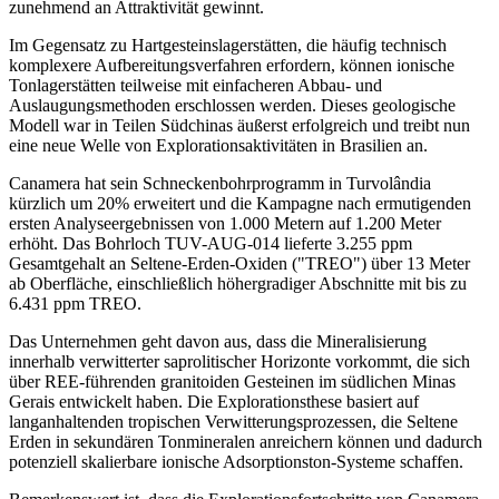
zunehmend an Attraktivität gewinnt.
Im Gegensatz zu Hartgesteinslagerstätten, die häufig technisch
komplexere Aufbereitungsverfahren erfordern, können ionische
Tonlagerstätten teilweise mit einfacheren Abbau- und
Auslaugungsmethoden erschlossen werden. Dieses geologische
Modell war in Teilen Südchinas äußerst erfolgreich und treibt nun
eine neue Welle von Explorationsaktivitäten in Brasilien an.
Canamera hat sein Schneckenbohrprogramm in Turvolândia
kürzlich um 20% erweitert und die Kampagne nach ermutigenden
ersten Analyseergebnissen von 1.000 Metern auf 1.200 Meter
erhöht. Das Bohrloch TUV-AUG-014 lieferte 3.255 ppm
Gesamtgehalt an Seltene-Erden-Oxiden ("TREO") über 13 Meter
ab Oberfläche, einschließlich höhergradiger Abschnitte mit bis zu
6.431 ppm TREO.
Das Unternehmen geht davon aus, dass die Mineralisierung
innerhalb verwitterter saprolitischer Horizonte vorkommt, die sich
über REE-führenden granitoiden Gesteinen im südlichen Minas
Gerais entwickelt haben. Die Explorationsthese basiert auf
langanhaltenden tropischen Verwitterungsprozessen, die Seltene
Erden in sekundären Tonmineralen anreichern können und dadurch
potenziell skalierbare ionische Adsorptionston-Systeme schaffen.