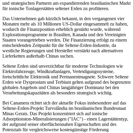
und strategischen Partnern am expandierenden brasilianischen Markt
für ionische Tonlagerstätten seltener Erden zu profitieren.
Das Unternehmen gab kürzlich bekannt, in den vergangenen vier
Monaten mehr als 10 Millionen US-Dollar eingesammelt zu haben,
wodurch die Finanzposition erheblich gestärkt wurde, während
Explorationsprogramme in Brasilien, Kanada und den Vereinigten
Staaten vorangetrieben werden. Die Finanzierung erfolgt zu einem
entscheidenden Zeitpunkt für die Seltene-Erden-Industrie, da
westliche Regierungen und Hersteller verstärkt nach alternativen
Lieferketten außerhalb Chinas suchen.
Seltene Erden sind unverzichtbar für moderne Technologien wie
Elektrofahrzeuge, Windkraftanlagen, Verteidigungssysteme,
fortschrittliche Elektronik und Permanentmagnete. Schwere Seltene
Erden wie Dysprosium und Terbium gelten aufgrund des begrenzten
globalen Angebots und Chinas langjähriger Dominanz bei den
Verarbeitungskapazitäten als besonders strategisch wichtig.
Bei Canamera richtet sich der aktuelle Fokus insbesondere auf das
Seltene-Erden-Projekt Turvolândia im brasilianischen Bundesstaat
Minas Gerais. Das Projekt konzentriert sich auf ionische
Adsorptionston-Mineralisierungen ("IAC") - einen Lagerstättentyp,
der aufgrund seiner oberflächennahen Eigenschaften und des
Potenzials für vergleichsweise kostengünstige Förderung