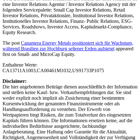
eine Investor Relations Agentur / Investor Relations Agency mit der
folgenden Servicepalette: Small Cap Investor Relations, Retail
Investor Relations, Privataktionäre, Institutional Investor Relations,
Institutionelles Investor Relations, Finanz- Public Relations, ESG-
Services, Roadshows, Investor Access, Kapitalmarkt-Compliance,
Equity Research.
The post
Canamera Energy Metals positioniert sich für Wachstum,
während Brasilien zur Hochburg seltener Erden aufsteigt
appeared
first on
Small- and MicroCap Equity
.
Enthaltene Werte:
CA13711A1003,CA00461M1032,US91733P1075
Disclaimer:
Die hier angebotenen Beiträge dienen ausschließlich der Information
und stellen keine Kauf- bzw. Verkaufsempfehlungen dar. Sie sind
weder explizit noch implizit als Zusicherung einer bestimmten
Kursentwicklung der genannten Finanzinstrumente oder als
Handlungsaufforderung zu verstehen. Der Erwerb von
Wertpapieren birgt Risiken, die zum Totalverlust des eingesetzten
Kapitals führen können. Die Informationen ersetzen keine, auf die
individuellen Bedürfnisse ausgerichtete, fachkundige
Anlageberatung. Eine Haftung oder Garantie für die Aktualität,
Richtigkeit, Angemessenheit und Vollständigkeit der zur Verfügung