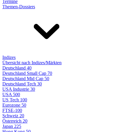
Termine
Themen-Dossiers
Indizes
Übersicht nach Indizes/Märkten
Deutschland 40
Deutschland Small Cap 70
Deutschland Mid Cap 50
Deutschland Tech 30
USA Industrie 30
USA 500
US Tech 100
Eurozone 50
FTSE-100
Schweiz 20
Österreich 20
Japan 225
Hong Kong 50