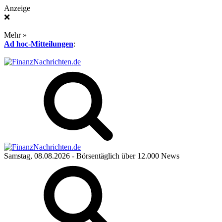
Anzeige
❌
Mehr »
Ad hoc-Mitteilungen
:
Samstag, 08.08.2026
- Börsentäglich über 12.000 News