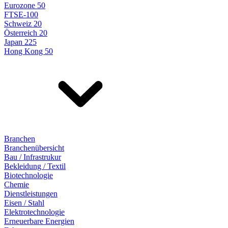
Eurozone 50
FTSE-100
Schweiz 20
Österreich 20
Japan 225
Hong Kong 50
Branchen
Branchenübersicht
Bau / Infrastrukur
Bekleidung / Textil
Biotechnologie
Chemie
Dienstleistungen
Eisen / Stahl
Elektrotechnologie
Erneuerbare Energien