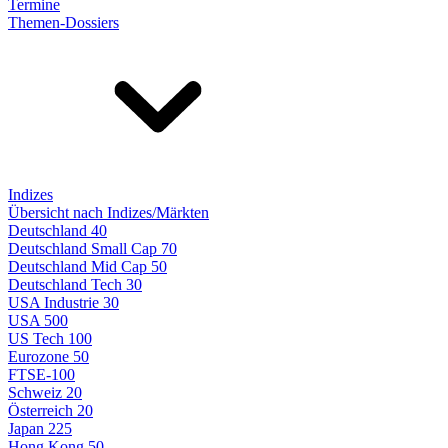
Termine
Themen-Dossiers
Indizes
Übersicht nach Indizes/Märkten
Deutschland 40
Deutschland Small Cap 70
Deutschland Mid Cap 50
Deutschland Tech 30
USA Industrie 30
USA 500
US Tech 100
Eurozone 50
FTSE-100
Schweiz 20
Österreich 20
Japan 225
Hong Kong 50