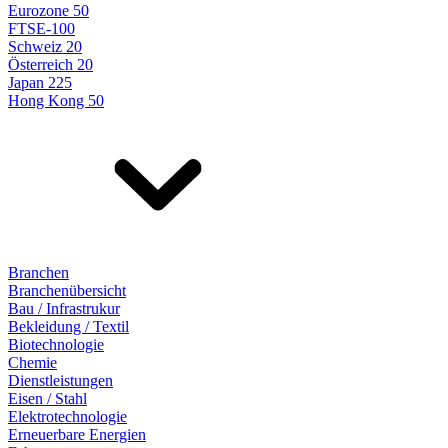
Eurozone 50
FTSE-100
Schweiz 20
Österreich 20
Japan 225
Hong Kong 50
Branchen
Branchenübersicht
Bau / Infrastrukur
Bekleidung / Textil
Biotechnologie
Chemie
Dienstleistungen
Eisen / Stahl
Elektrotechnologie
Erneuerbare Energien