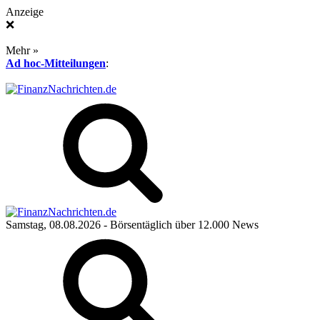
Anzeige
❌
Mehr »
Ad hoc-Mitteilungen
:
Samstag, 08.08.2026
- Börsentäglich über 12.000 News