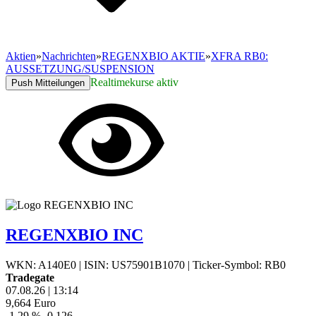
Aktien
»
Nachrichten
»
REGENXBIO AKTIE
»
XFRA RB0:
AUSSETZUNG/SUSPENSION
Realtimekurse aktiv
Push Mitteilungen
REGENXBIO INC
WKN: A140E0
|
ISIN: US75901B1070
|
Ticker-Symbol: RB0
Tradegate
07.08.26
|
13:14
9,664
Euro
-1,29 %
-0,126