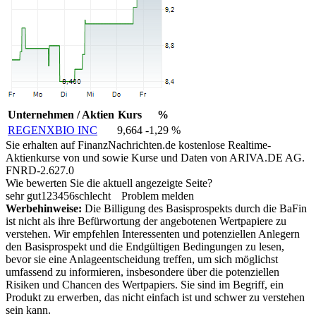
Unternehmen / Aktien
Kurs
%
REGENXBIO INC
9,664
-1,29 %
Sie erhalten auf FinanzNachrichten.de kostenlose Realtime-
Aktienkurse von
und
sowie Kurse und Daten von
ARIVA.DE AG
.
FNRD-2.627.0
Wie bewerten Sie die aktuell angezeigte Seite?
sehr gut
1
2
3
4
5
6
schlecht
Problem melden
Werbehinweise:
Die Billigung des Basisprospekts durch die BaFin
ist nicht als ihre Befürwortung der angebotenen Wertpapiere zu
verstehen. Wir empfehlen Interessenten und potenziellen Anlegern
den Basisprospekt und die Endgültigen Bedingungen zu lesen,
bevor sie eine Anlageentscheidung treffen, um sich möglichst
umfassend zu informieren, insbesondere über die potenziellen
Risiken und Chancen des Wertpapiers. Sie sind im Begriff, ein
Produkt zu erwerben, das nicht einfach ist und schwer zu verstehen
sein kann.