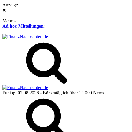
Anzeige
❌
Mehr »
Ad hoc-Mitteilungen
:
Freitag, 07.08.2026
- Börsentäglich über 12.000 News