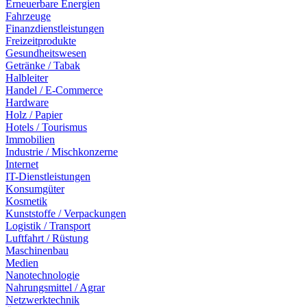
Erneuerbare Energien
Fahrzeuge
Finanzdienstleistungen
Freizeitprodukte
Gesundheitswesen
Getränke / Tabak
Halbleiter
Handel / E-Commerce
Hardware
Holz / Papier
Hotels / Tourismus
Immobilien
Industrie / Mischkonzerne
Internet
IT-Dienstleistungen
Konsumgüter
Kosmetik
Kunststoffe / Verpackungen
Logistik / Transport
Luftfahrt / Rüstung
Maschinenbau
Medien
Nanotechnologie
Nahrungsmittel / Agrar
Netzwerktechnik