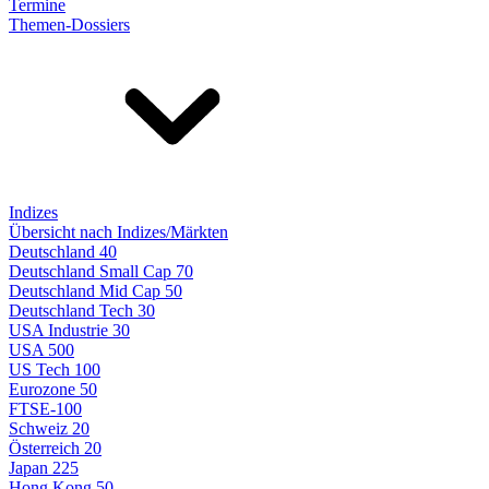
Termine
Themen-Dossiers
Indizes
Übersicht nach Indizes/Märkten
Deutschland 40
Deutschland Small Cap 70
Deutschland Mid Cap 50
Deutschland Tech 30
USA Industrie 30
USA 500
US Tech 100
Eurozone 50
FTSE-100
Schweiz 20
Österreich 20
Japan 225
Hong Kong 50