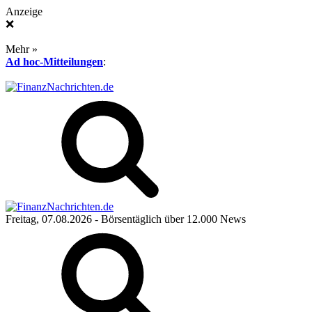
Anzeige
❌
Mehr »
Ad hoc-Mitteilungen
:
Freitag, 07.08.2026
- Börsentäglich über 12.000 News