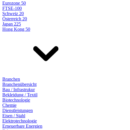
Eurozone 50
FTSE-100
Schweiz 20
Österreich 20
Japan 225
Hong Kong 50
Branchen
Branchenübersicht
Bau / Infrastrukur
Bekleidung / Textil
Biotechnologie
Chemie
Dienstleistungen
Eisen / Stahl
Elektrotechnologie
Erneuerbare Energien