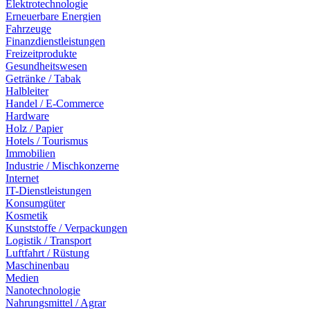
Elektrotechnologie
Erneuerbare Energien
Fahrzeuge
Finanzdienstleistungen
Freizeitprodukte
Gesundheitswesen
Getränke / Tabak
Halbleiter
Handel / E-Commerce
Hardware
Holz / Papier
Hotels / Tourismus
Immobilien
Industrie / Mischkonzerne
Internet
IT-Dienstleistungen
Konsumgüter
Kosmetik
Kunststoffe / Verpackungen
Logistik / Transport
Luftfahrt / Rüstung
Maschinenbau
Medien
Nanotechnologie
Nahrungsmittel / Agrar