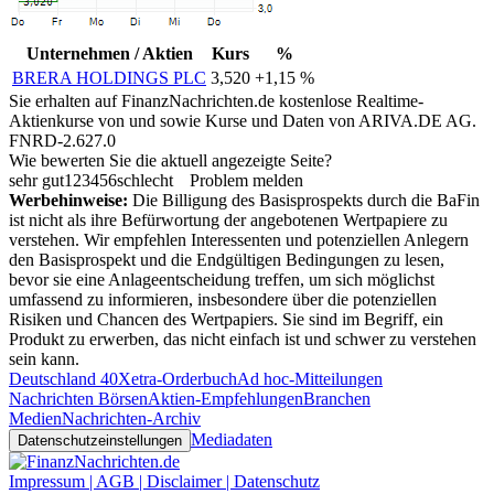
Unternehmen / Aktien
Kurs
%
BRERA HOLDINGS PLC
3,520
+1,15 %
Sie erhalten auf FinanzNachrichten.de kostenlose Realtime-
Aktienkurse von
und
sowie Kurse und Daten von
ARIVA.DE AG
.
FNRD-2.627.0
Wie bewerten Sie die aktuell angezeigte Seite?
sehr gut
1
2
3
4
5
6
schlecht
Problem melden
Werbehinweise:
Die Billigung des Basisprospekts durch die BaFin
ist nicht als ihre Befürwortung der angebotenen Wertpapiere zu
verstehen. Wir empfehlen Interessenten und potenziellen Anlegern
den Basisprospekt und die Endgültigen Bedingungen zu lesen,
bevor sie eine Anlageentscheidung treffen, um sich möglichst
umfassend zu informieren, insbesondere über die potenziellen
Risiken und Chancen des Wertpapiers. Sie sind im Begriff, ein
Produkt zu erwerben, das nicht einfach ist und schwer zu verstehen
sein kann.
Deutschland 40
Xetra-Orderbuch
Ad hoc-Mitteilungen
Nachrichten Börsen
Aktien-Empfehlungen
Branchen
Medien
Nachrichten-Archiv
Mediadaten
Datenschutzeinstellungen
Impressum | AGB | Disclaimer | Datenschutz