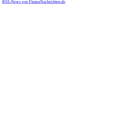
RSS-News von FinanzNachrichten.de