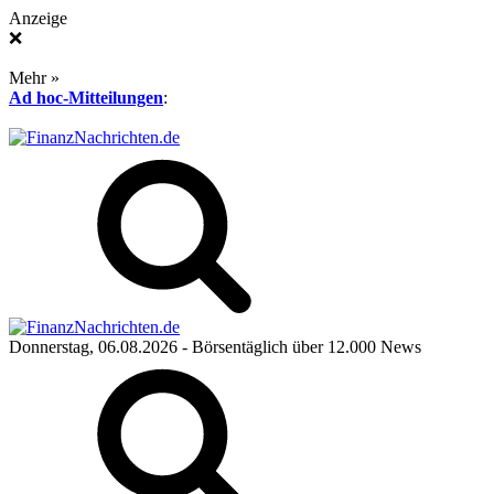
Anzeige
❌
Mehr »
Ad hoc-Mitteilungen
:
Donnerstag, 06.08.2026
- Börsentäglich über 12.000 News