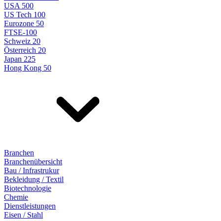
USA 500
US Tech 100
Eurozone 50
FTSE-100
Schweiz 20
Österreich 20
Japan 225
Hong Kong 50
Branchen
Branchenübersicht
Bau / Infrastrukur
Bekleidung / Textil
Biotechnologie
Chemie
Dienstleistungen
Eisen / Stahl