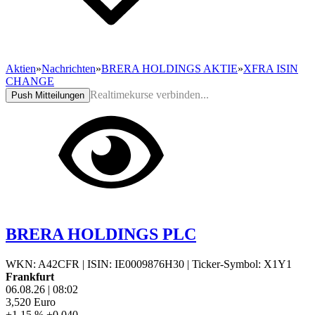
Aktien
»
Nachrichten
»
BRERA HOLDINGS AKTIE
»
XFRA ISIN
CHANGE
Realtimekurse verbinden...
Push Mitteilungen
BRERA HOLDINGS PLC
WKN: A42CFR
|
ISIN: IE0009876H30
|
Ticker-Symbol: X1Y1
Frankfurt
06.08.26
|
08:02
3,520
Euro
+1,15 %
+0,040