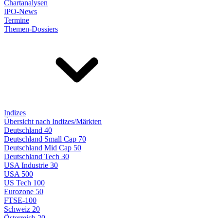
Chartanalysen
IPO-News
Termine
Themen-Dossiers
Indizes
Übersicht nach Indizes/Märkten
Deutschland 40
Deutschland Small Cap 70
Deutschland Mid Cap 50
Deutschland Tech 30
USA Industrie 30
USA 500
US Tech 100
Eurozone 50
FTSE-100
Schweiz 20
Österreich 20