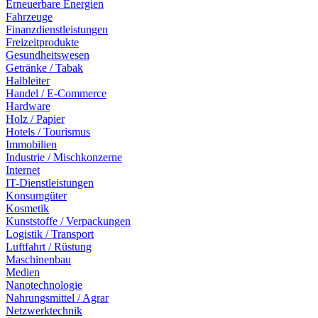
Erneuerbare Energien
Fahrzeuge
Finanzdienstleistungen
Freizeitprodukte
Gesundheitswesen
Getränke / Tabak
Halbleiter
Handel / E-Commerce
Hardware
Holz / Papier
Hotels / Tourismus
Immobilien
Industrie / Mischkonzerne
Internet
IT-Dienstleistungen
Konsumgüter
Kosmetik
Kunststoffe / Verpackungen
Logistik / Transport
Luftfahrt / Rüstung
Maschinenbau
Medien
Nanotechnologie
Nahrungsmittel / Agrar
Netzwerktechnik