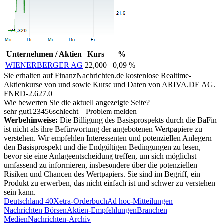
Unternehmen / Aktien
Kurs
%
WIENERBERGER AG
22,000
+0,09 %
Sie erhalten auf FinanzNachrichten.de kostenlose Realtime-
Aktienkurse von
und
sowie Kurse und Daten von
ARIVA.DE AG
.
FNRD-2.627.0
Wie bewerten Sie die aktuell angezeigte Seite?
sehr gut
1
2
3
4
5
6
schlecht
Problem melden
Werbehinweise:
Die Billigung des Basisprospekts durch die BaFin
ist nicht als ihre Befürwortung der angebotenen Wertpapiere zu
verstehen. Wir empfehlen Interessenten und potenziellen Anlegern
den Basisprospekt und die Endgültigen Bedingungen zu lesen,
bevor sie eine Anlageentscheidung treffen, um sich möglichst
umfassend zu informieren, insbesondere über die potenziellen
Risiken und Chancen des Wertpapiers. Sie sind im Begriff, ein
Produkt zu erwerben, das nicht einfach ist und schwer zu verstehen
sein kann.
Deutschland 40
Xetra-Orderbuch
Ad hoc-Mitteilungen
Nachrichten Börsen
Aktien-Empfehlungen
Branchen
Medien
Nachrichten-Archiv