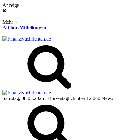
Anzeige
❌
Mehr »
Ad hoc-Mitteilungen
:
Samstag, 08.08.2026
- Börsentäglich über 12.000 News