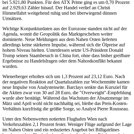
bei 5.921,80 Punkten. Für den ATX Prime ging es um 0,70 Prozent
auf 2.929,63 Zähler hinauf. Der Handel verlief an Christi
Himmelfahrt weitgehend ruhig und bei überwiegend dünnen
Umsätzen.
Wichtige Konjunkturdaten aus der Eurozone standen nicht auf der
Agenda, womit die Geopolitik das Marktgeschehen weiter
dominierte. Neue Meldungen aus dem Nahen Osten lieferten
allerdings keine stärkeren Impulse, während sich die Ölpreise auf
hohem Niveau hielten. Unterdessen setzte US-Präsident Donald
Trump seinen Staatsbesuch in China fort, ohne dass bisher greifbare
Ergebnisse zu Handelsfragen oder dem Nahostkonflikt bekannt
wurden.
Wienerberger erholten sich um 1,3 Prozent auf 23,12 Euro. Nach
der negativen Reaktion auf Quartalszahlen zur Wochenmitte kamen
neue Impulse von Analystenseite. Barclays senkte das Kursziel für
die Aktien zwar von 30 auf 28 Euro, die "Overweight"-Empfehlung
wurde aber bestätigt. Während das Wachstum der Absatzmenge im
März und April wohl nicht nachhaltig sei, bleibe das Preis-Kosten-
Verhältnis kurzfristig die größte Sorge, so Analyst Pierre Rousseau.
Unter den Nebenwerten notierten Flughafen Wien nach
Verkehrszahlen 2,1 Prozent fester. Weniger Flüge aufgrund der Lage
im Nahen Osten und ein reduziertes Angebot bei Billigairlines