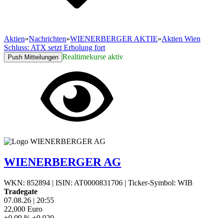
Aktien
»
Nachrichten
»
WIENERBERGER AKTIE
»
Aktien Wien
Schluss: ATX setzt Erholung fort
Realtimekurse aktiv
Push Mitteilungen
WIENERBERGER AG
WKN: 852894
|
ISIN: AT0000831706
|
Ticker-Symbol: WIB
Tradegate
07.08.26
|
20:55
22,000
Euro
+0,09 %
+0,020