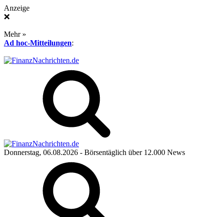
Anzeige
❌
Mehr »
Ad hoc-Mitteilungen
:
Donnerstag, 06.08.2026
- Börsentäglich über 12.000 News