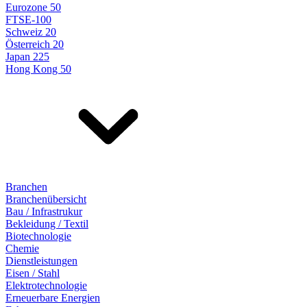
Eurozone 50
FTSE-100
Schweiz 20
Österreich 20
Japan 225
Hong Kong 50
Branchen
Branchenübersicht
Bau / Infrastrukur
Bekleidung / Textil
Biotechnologie
Chemie
Dienstleistungen
Eisen / Stahl
Elektrotechnologie
Erneuerbare Energien