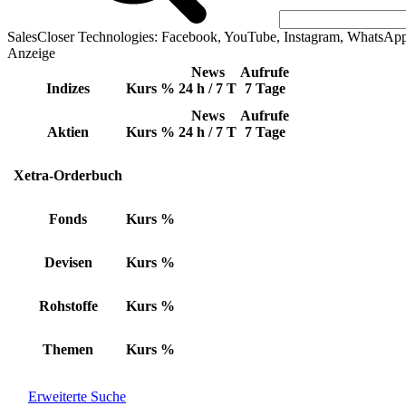
SalesCloser Technologies: Facebook, YouTube, Instagram, WhatsAp
Anzeige
News
Aufrufe
Indizes
Kurs
%
24 h / 7 T
7 Tage
News
Aufrufe
Aktien
Kurs
%
24 h / 7 T
7 Tage
Xetra-Orderbuch
Fonds
Kurs
%
Devisen
Kurs
%
Rohstoffe
Kurs
%
Themen
Kurs
%
Erweiterte Suche