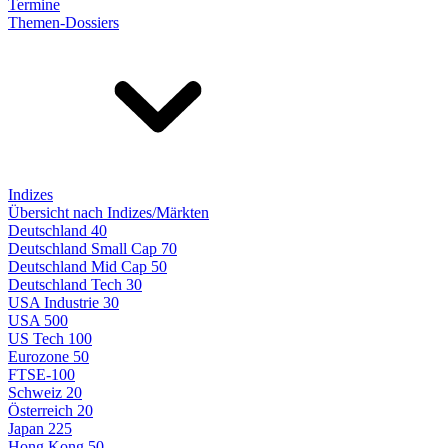
Termine
Themen-Dossiers
Indizes
Übersicht nach Indizes/Märkten
Deutschland 40
Deutschland Small Cap 70
Deutschland Mid Cap 50
Deutschland Tech 30
USA Industrie 30
USA 500
US Tech 100
Eurozone 50
FTSE-100
Schweiz 20
Österreich 20
Japan 225
Hong Kong 50