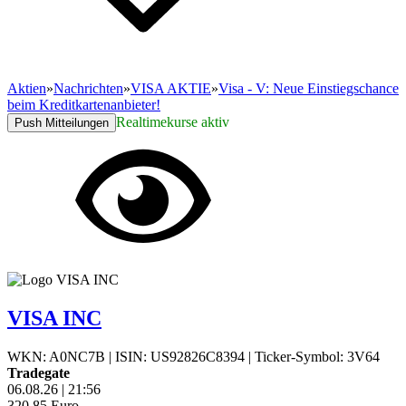
Aktien
»
Nachrichten
»
VISA AKTIE
»
Visa - V: Neue Einstiegschance
beim Kreditkartenanbieter!
Realtimekurse aktiv
Push Mitteilungen
VISA INC
WKN: A0NC7B
|
ISIN: US92826C8394
|
Ticker-Symbol: 3V64
Tradegate
06.08.26
|
21:56
320,85
Euro