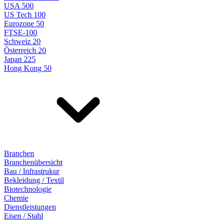
USA 500
US Tech 100
Eurozone 50
FTSE-100
Schweiz 20
Österreich 20
Japan 225
Hong Kong 50
Branchen
Branchenübersicht
Bau / Infrastrukur
Bekleidung / Textil
Biotechnologie
Chemie
Dienstleistungen
Eisen / Stahl