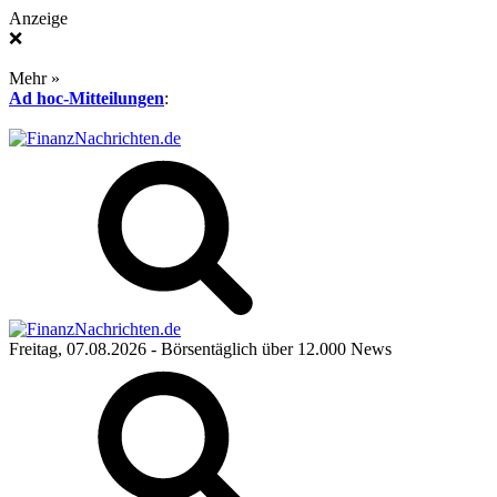
Anzeige
❌
Mehr »
Ad hoc-Mitteilungen
:
Freitag, 07.08.2026
- Börsentäglich über 12.000 News