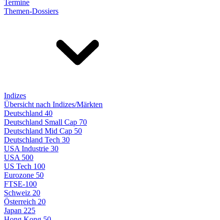
Termine
Themen-Dossiers
Indizes
Übersicht nach Indizes/Märkten
Deutschland 40
Deutschland Small Cap 70
Deutschland Mid Cap 50
Deutschland Tech 30
USA Industrie 30
USA 500
US Tech 100
Eurozone 50
FTSE-100
Schweiz 20
Österreich 20
Japan 225
Hong Kong 50