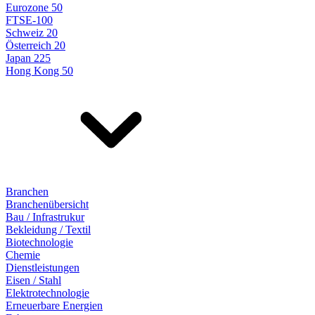
Eurozone 50
FTSE-100
Schweiz 20
Österreich 20
Japan 225
Hong Kong 50
Branchen
Branchenübersicht
Bau / Infrastrukur
Bekleidung / Textil
Biotechnologie
Chemie
Dienstleistungen
Eisen / Stahl
Elektrotechnologie
Erneuerbare Energien