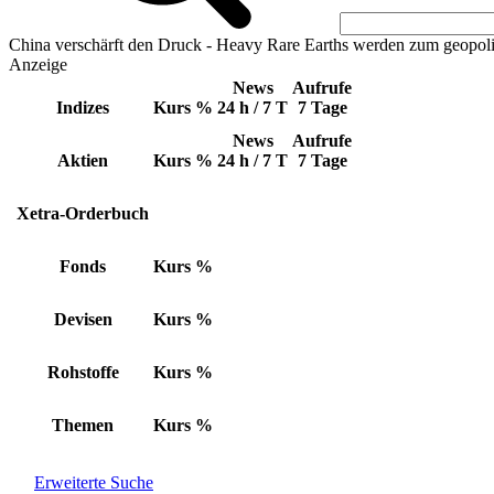
China verschärft den Druck - Heavy Rare Earths werden zum geopoli
Anzeige
News
Aufrufe
Indizes
Kurs
%
24 h / 7 T
7 Tage
News
Aufrufe
Aktien
Kurs
%
24 h / 7 T
7 Tage
Xetra-Orderbuch
Fonds
Kurs
%
Devisen
Kurs
%
Rohstoffe
Kurs
%
Themen
Kurs
%
Erweiterte Suche