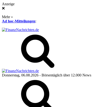
Anzeige
❌
Mehr »
Ad hoc-Mitteilungen
:
Donnerstag, 06.08.2026
- Börsentäglich über 12.000 News