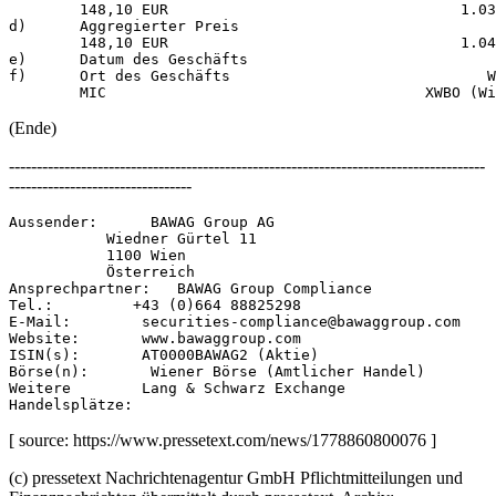
        148,10 EUR                                 1.03
d)      Aggregierter Preis                             
        148,10 EUR                                 1.04
e)      Datum des Geschäfts                            
f)      Ort des Geschäfts                             W
(Ende)
--------------------------------------------------------------------------------------
---------------------------------
Aussender:      BAWAG Group AG 

           Wiedner Gürtel 11 

           1100 Wien 

           Österreich 

Ansprechpartner:   BAWAG Group Compliance 

Tel.:         +43 (0)664 88825298 

E-Mail:        securities-compliance@bawaggroup.com 

Website:       www.bawaggroup.com 

ISIN(s):       AT0000BAWAG2 (Aktie) 

Börse(n):       Wiener Börse (Amtlicher Handel) 

Weitere        Lang & Schwarz Exchange 

[ source: https://www.pressetext.com/news/1778860800076 ]
(c) pressetext Nachrichtenagentur GmbH Pflichtmitteilungen und