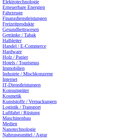
Elektrotechnologie
Erneuerbare Energien
Fahrzeuge
Finanzdienstleistungen
Freizeitprodukte
Gesundheitswesen
Getränke / Tabak
Halbleiter
Handel / E-Commerce
Hardware
Holz / Papier
Hotels / Tourismus
Immobilien
Industrie / Mischkonzerne
Internet
IT-Dienstleistungen
Konsumgüter
Kosmetik
Kunststoffe / Verpackungen
Logistik / Transport
Luftfahrt / Rüstung
Maschinenbau
Medien
Nanotechnologie
Nahrungsmittel / Agrar