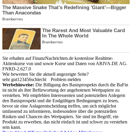
Sie erhalten auf FinanzNachrichten.de kostenlose Realtime-
Aktienkurse von
und
sowie Kurse und Daten von
ARIVA.DE AG
.
FNRD-2.627.0
Wie bewerten Sie die aktuell angezeigte Seite?
sehr gut
1
2
3
4
5
6
schlecht
Problem melden
Werbehinweise:
Die Billigung des Basisprospekts durch die BaFin
ist nicht als ihre Befürwortung der angebotenen Wertpapiere zu
verstehen. Wir empfehlen Interessenten und potenziellen Anlegern
den Basisprospekt und die Endgültigen Bedingungen zu lesen,
bevor sie eine Anlageentscheidung treffen, um sich möglichst
umfassend zu informieren, insbesondere über die potenziellen
Risiken und Chancen des Wertpapiers. Sie sind im Begriff, ein
Produkt zu erwerben, das nicht einfach ist und schwer zu verstehen
sein kann.