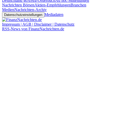
Deutschland 40
Xetra-Orderbuch
Ad hoc-Mitteilungen
Nachrichten Börsen
Aktien-Empfehlungen
Branchen
Medien
Nachrichten-Archiv
Mediadaten
Datenschutzeinstellungen
Impressum | AGB | Disclaimer | Datenschutz
RSS-News von FinanzNachrichten.de