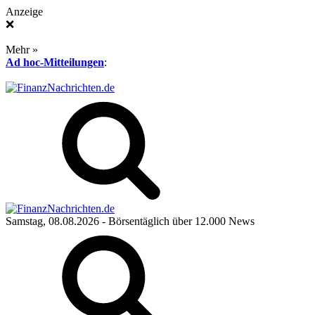
Anzeige
❌
Mehr »
Ad hoc-Mitteilungen
:
Samstag, 08.08.2026
- Börsentäglich über 12.000 News