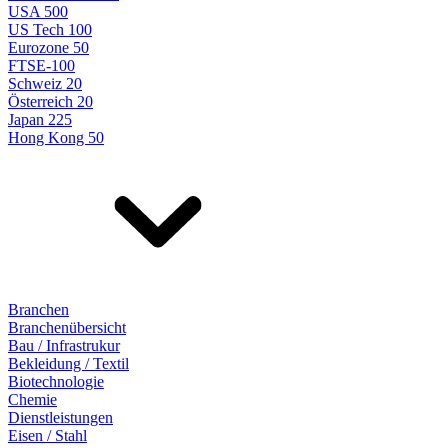
USA 500
US Tech 100
Eurozone 50
FTSE-100
Schweiz 20
Österreich 20
Japan 225
Hong Kong 50
Branchen
Branchenübersicht
Bau / Infrastrukur
Bekleidung / Textil
Biotechnologie
Chemie
Dienstleistungen
Eisen / Stahl