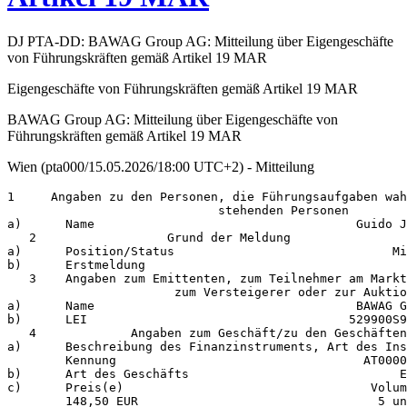
DJ PTA-DD: BAWAG Group AG: Mitteilung über Eigengeschäfte
von Führungskräften gemäß Artikel 19 MAR
Eigengeschäfte von Führungskräften gemäß Artikel 19 MAR
BAWAG Group AG: Mitteilung über Eigengeschäfte von
Führungskräften gemäß Artikel 19 MAR
Wien (pta000/15.05.2026/18:00 UTC+2) - Mitteilung
1     Angaben zu den Personen, die Führungsaufgaben wah
                             stehenden Personen 

a)      Name                                    Guido J
   2                  Grund der Meldung                
a)      Position/Status                              Mi
b)      Erstmeldung                                  

   3    Angaben zum Emittenten, zum Teilnehmer am Markt
                       zum Versteigerer oder zur Auktio
a)      Name                                    BAWAG G
b)      LEI                                    529900S9
   4             Angaben zum Geschäft/zu den Geschäften
a)      Beschreibung des Finanzinstruments, Art des Ins
        Kennung                                  AT0000
b)      Art des Geschäfts                             E
c)      Preis(e)                                  Volum
        148,50 EUR                                 5 un