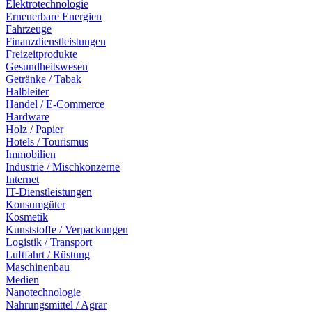
Elektrotechnologie
Erneuerbare Energien
Fahrzeuge
Finanzdienstleistungen
Freizeitprodukte
Gesundheitswesen
Getränke / Tabak
Halbleiter
Handel / E-Commerce
Hardware
Holz / Papier
Hotels / Tourismus
Immobilien
Industrie / Mischkonzerne
Internet
IT-Dienstleistungen
Konsumgüter
Kosmetik
Kunststoffe / Verpackungen
Logistik / Transport
Luftfahrt / Rüstung
Maschinenbau
Medien
Nanotechnologie
Nahrungsmittel / Agrar