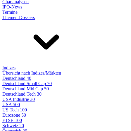
Chartanalysen
IPO-News
Termine
Themen-Dossiers
Indizes
Übersicht nach Indizes/Märkten
Deutschland 40
Deutschland Small Cap 70
Deutschland Mid Cap 50
Deutschland Tech 30
USA Industrie 30
USA 500
US Tech 100
Eurozone 50
FTSE-100
Schweiz 20
Österreich 20