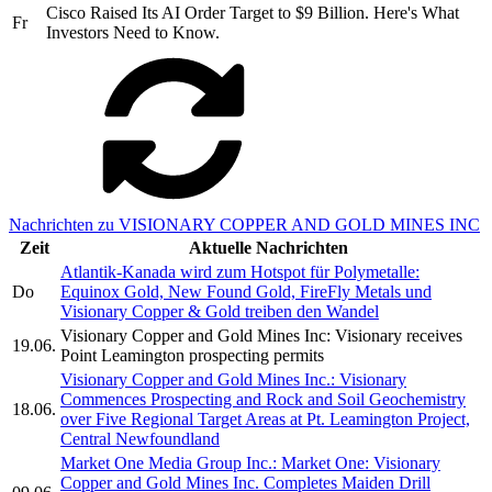
Cisco Raised Its AI Order Target to $9 Billion. Here's What
Fr
Investors Need to Know.
Nachrichten zu VISIONARY COPPER AND GOLD MINES INC
Zeit
Aktuelle Nachrichten
Atlantik-Kanada wird zum Hotspot für Polymetalle:
Do
Equinox Gold, New Found Gold, FireFly Metals und
Visionary Copper & Gold treiben den Wandel
Visionary Copper and Gold Mines Inc: Visionary receives
19.06.
Point Leamington prospecting permits
Visionary Copper and Gold Mines Inc.: Visionary
Commences Prospecting and Rock and Soil Geochemistry
18.06.
over Five Regional Target Areas at Pt. Leamington Project,
Central Newfoundland
Market One Media Group Inc.: Market One: Visionary
Copper and Gold Mines Inc. Completes Maiden Drill