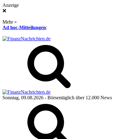
Anzeige
❌
Mehr »
Ad hoc-Mitteilungen
:
Sonntag, 09.08.2026
- Börsentäglich über 12.000 News