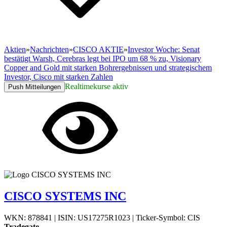
Aktien
»
Nachrichten
»
CISCO AKTIE
»
Investor Woche: Senat
bestätigt Warsh, Cerebras legt bei IPO um 68 % zu, Visionary
Copper and Gold mit starken Bohrergebnissen und strategischem
Investor, Cisco mit starken Zahlen
Realtimekurse aktiv
Push Mitteilungen
CISCO SYSTEMS INC
WKN: 878841
|
ISIN: US17275R1023
|
Ticker-Symbol: CIS
Tradegate