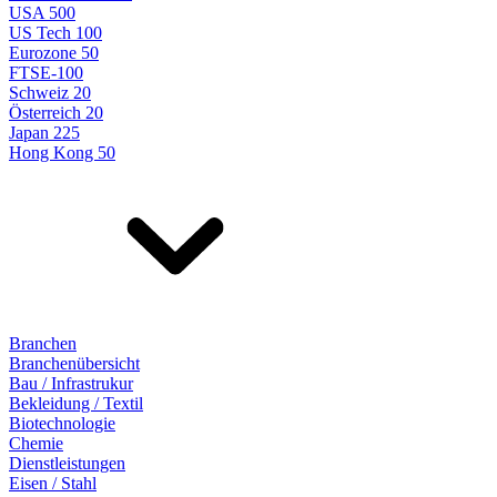
USA 500
US Tech 100
Eurozone 50
FTSE-100
Schweiz 20
Österreich 20
Japan 225
Hong Kong 50
Branchen
Branchenübersicht
Bau / Infrastrukur
Bekleidung / Textil
Biotechnologie
Chemie
Dienstleistungen
Eisen / Stahl