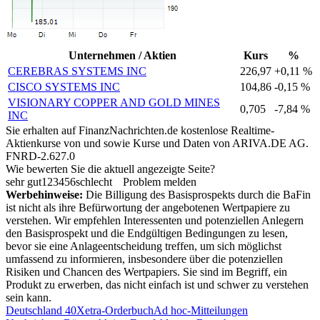
Unternehmen / Aktien
Kurs
%
CEREBRAS SYSTEMS INC
226,97
+0,11 %
CISCO SYSTEMS INC
104,86
-0,15 %
VISIONARY COPPER AND GOLD MINES
0,705
-7,84 %
INC
Sie erhalten auf FinanzNachrichten.de kostenlose Realtime-
Aktienkurse von
und
sowie Kurse und Daten von
ARIVA.DE AG
.
FNRD-2.627.0
Wie bewerten Sie die aktuell angezeigte Seite?
sehr gut
1
2
3
4
5
6
schlecht
Problem melden
Werbehinweise:
Die Billigung des Basisprospekts durch die BaFin
ist nicht als ihre Befürwortung der angebotenen Wertpapiere zu
verstehen. Wir empfehlen Interessenten und potenziellen Anlegern
den Basisprospekt und die Endgültigen Bedingungen zu lesen,
bevor sie eine Anlageentscheidung treffen, um sich möglichst
umfassend zu informieren, insbesondere über die potenziellen
Risiken und Chancen des Wertpapiers. Sie sind im Begriff, ein
Produkt zu erwerben, das nicht einfach ist und schwer zu verstehen
sein kann.
Deutschland 40
Xetra-Orderbuch
Ad hoc-Mitteilungen