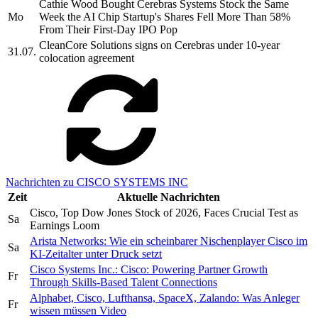
Cathie Wood Bought Cerebras Systems Stock the Same
Mo
Week the AI Chip Startup's Shares Fell More Than 58%
From Their First-Day IPO Pop
CleanCore Solutions signs on Cerebras under 10-year
31.07.
colocation agreement
Nachrichten zu CISCO SYSTEMS INC
Zeit
Aktuelle Nachrichten
Cisco, Top Dow Jones Stock of 2026, Faces Crucial Test as
Sa
Earnings Loom
Arista Networks: Wie ein scheinbarer Nischenplayer Cisco im
Sa
KI-Zeitalter unter Druck setzt
Cisco Systems Inc.: Cisco: Powering Partner Growth
Fr
Through Skills-Based Talent Connections
Alphabet, Cisco, Lufthansa, SpaceX, Zalando: Was Anleger
Fr
wissen müssen Video