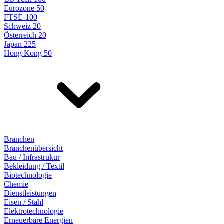
Eurozone 50
FTSE-100
Schweiz 20
Österreich 20
Japan 225
Hong Kong 50
Branchen
Branchenübersicht
Bau / Infrastrukur
Bekleidung / Textil
Biotechnologie
Chemie
Dienstleistungen
Eisen / Stahl
Elektrotechnologie
Erneuerbare Energien