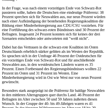
In der Frage, was nach einem vorzeitigen Ende von Schwarz-Rot
passieren sollte, haben die Deutschen eine eindeutige Präferenz: 38
Prozent sprechen sich für Neuwahlen aus, nur neun Prozent würden
nach einer Aufkündigung der bestehenden Regierungskoalition die
Bildung einer Minderheitsregierung aus CDU/CSU vorziehen. Für
eine Fortführung des schwarz-roten Bündnisses sind 30 Prozent der
Befragten. Insgesamt 24 Prozent konnten sich für keines der drei
Szenarien entscheiden oder antworteten mit "weiß nicht".
Dabei hat das Vertrauen in die schwarz-rote Koalition im Osten
Deutschlands erheblich stärker gelitten als im Westen der Republik.
So sprachen sich in der Umfrage 46 Prozent der Ostdeutschen für
ein vorzeitiges Ende von Schwarz-Rot und für anschließende
Neuwahlen aus, in den westdeutschen Ländern waren es 35
Prozent. Einen Fortbestand des Regierungsbündnisses wollten 22
Prozent im Osten und 31 Prozent im Westen. Eine
Minderheitsregierung wird in Ost wie West nur von neun Prozent
gewünscht.
Besonders stark ausgeprägt ist die Präferenz für baldige Neuwahlen
in den mittleren Altersgruppen quer durchs Land. 46 Prozent der
Befragten im Alter zwischen 50 und 59 Jahren äußerten diesen
Wunsch. In der Gruppe der 40- bis 49-Jährigen waren es 41
Prozent. In der jüngsten Wählergruppe im Alter von 18 bis 29