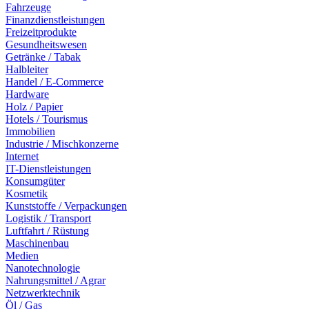
Fahrzeuge
Finanzdienstleistungen
Freizeitprodukte
Gesundheitswesen
Getränke / Tabak
Halbleiter
Handel / E-Commerce
Hardware
Holz / Papier
Hotels / Tourismus
Immobilien
Industrie / Mischkonzerne
Internet
IT-Dienstleistungen
Konsumgüter
Kosmetik
Kunststoffe / Verpackungen
Logistik / Transport
Luftfahrt / Rüstung
Maschinenbau
Medien
Nanotechnologie
Nahrungsmittel / Agrar
Netzwerktechnik
Öl / Gas