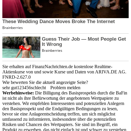
Sie erhalten auf FinanzNachrichten.de kostenlose Realtime-
Aktienkurse von
und
sowie Kurse und Daten von
ARIVA.DE AG
.
FNRD-2.627.0
Wie bewerten Sie die aktuell angezeigte Seite?
sehr gut
1
2
3
4
5
6
schlecht
Problem melden
Werbehinweise:
Die Billigung des Basisprospekts durch die BaFin
ist nicht als ihre Befürwortung der angebotenen Wertpapiere zu
verstehen. Wir empfehlen Interessenten und potenziellen Anlegern
den Basisprospekt und die Endgültigen Bedingungen zu lesen,
bevor sie eine Anlageentscheidung treffen, um sich möglichst
umfassend zu informieren, insbesondere über die potenziellen
Risiken und Chancen des Wertpapiers. Sie sind im Begriff, ein
Produkt zu erwerben, das nicht einfach ist und schwer zu verstehen