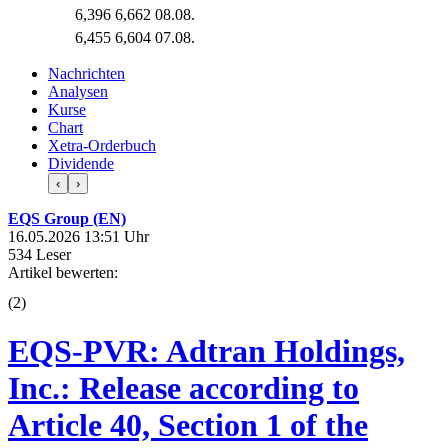
6,396
6,662
08.08.
6,455
6,604
07.08.
Nachrichten
Analysen
Kurse
Chart
Xetra-Orderbuch
Dividende
‹
›
EQS Group (EN)
16.05.2026 13:51 Uhr
534 Leser
Artikel bewerten:
(
2
)
EQS-PVR: Adtran Holdings,
Inc.: Release according to
Article 40, Section 1 of the