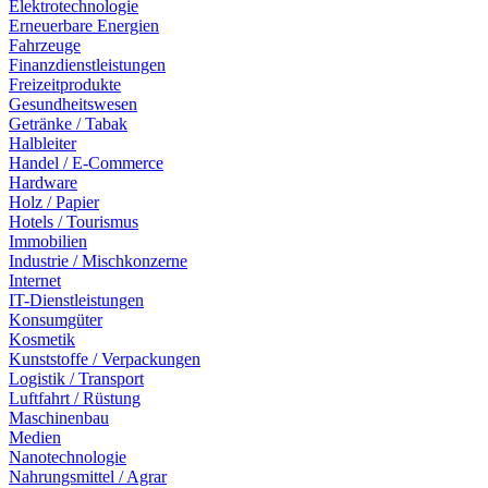
Elektrotechnologie
Erneuerbare Energien
Fahrzeuge
Finanzdienstleistungen
Freizeitprodukte
Gesundheitswesen
Getränke / Tabak
Halbleiter
Handel / E-Commerce
Hardware
Holz / Papier
Hotels / Tourismus
Immobilien
Industrie / Mischkonzerne
Internet
IT-Dienstleistungen
Konsumgüter
Kosmetik
Kunststoffe / Verpackungen
Logistik / Transport
Luftfahrt / Rüstung
Maschinenbau
Medien
Nanotechnologie
Nahrungsmittel / Agrar