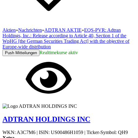
Aktien
»
Nachrichten
»
ADTRAN AKTIE
»
EQS-PVR: Adtran
Holdings, Inc.: Release according to Article 40, Section 1 of the
WpHG [the German Securities Trading Act] with the objective of
Europe-wide distribution
Realtimekurse aktiv
Push Mitteilungen
ADTRAN HOLDINGS INC
WKN: A3C7M6
|
ISIN: US00486H1059
|
Ticker-Symbol: QH9
Xetra