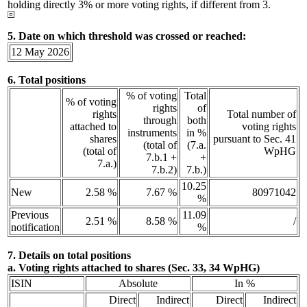
holding directly 3% or more voting rights, if different from 3.
5. Date on which threshold was crossed or reached:
12 May 2026
6. Total positions
% of voting
Total
% of voting
rights
of
rights
Total number of
through
both
attached to
voting rights
instruments
in %
shares
pursuant to Sec. 41
(total of
(7.a.
(total of
WpHG
7.b.1 +
+
7.a.)
7.b.2)
7.b.)
10.25
New
2.58 %
7.67 %
80971042
%
Previous
11.09
2.51 %
8.58 %
/
notification
%
7. Details on total positions
a. Voting rights attached to shares (Sec. 33, 34 WpHG)
ISIN
Absolute
In %
Direct
Indirect
Direct
Indirect