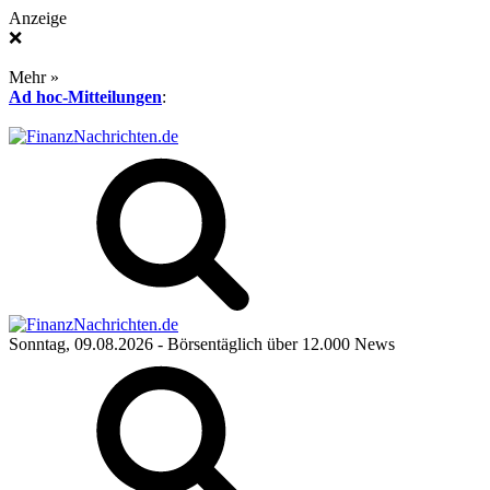
Anzeige
❌
Mehr »
Ad hoc-Mitteilungen
:
Sonntag, 09.08.2026
- Börsentäglich über 12.000 News