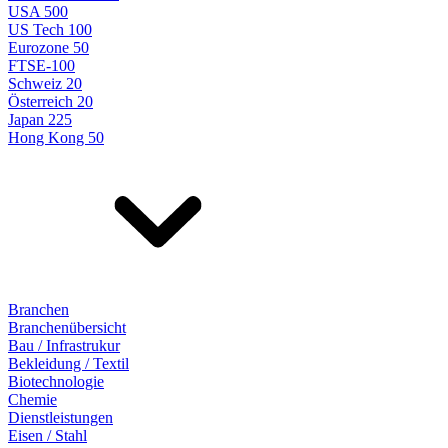
USA 500
US Tech 100
Eurozone 50
FTSE-100
Schweiz 20
Österreich 20
Japan 225
Hong Kong 50
Branchen
Branchenübersicht
Bau / Infrastrukur
Bekleidung / Textil
Biotechnologie
Chemie
Dienstleistungen
Eisen / Stahl