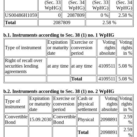
(Sec. 33
(Sec. 34
(Sec. 33
(Sec. 34
WpHG)
WpHG)
WpHG)
WpHG)
US00486H1059
0
2087809
0 %
2.58 %
Total
2087809
2.58 %
b.1. Instruments according to Sec. 38 (1) no. 1 WpHG
Expiration
Exercise or
Voting
Voting
Type of instrument
or maturity
conversion
rights
rights
date
period
absolute
in %
Right of recall over
securities lending
at any time
at any time
4109511
5.08 %
agreements
Total
4109511
5.08 %
b.2. Instruments according to Sec. 38 (1) no. 2 WpHG
Expiration
Exercise or
Cash or
Voting
Voting
Type of
or maturity
conversion
physical
rights
rights
instrument
date
period
settlement
absolute
in %
Convertible
Convertible
2.59
15.09.2030
Physical
2098891
Bond
Bond
%
2.59
Total
2098891
%