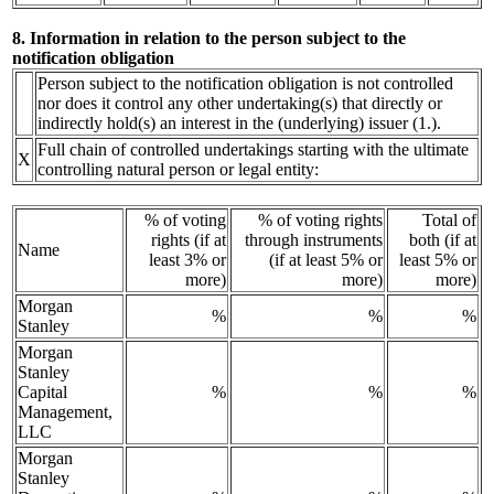
8. Information in relation to the person subject to the
notification obligation
Person subject to the notification obligation is not controlled
nor does it control any other undertaking(s) that directly or
indirectly hold(s) an interest in the (underlying) issuer (1.).
Full chain of controlled undertakings starting with the ultimate
X
controlling natural person or legal entity:
% of voting
% of voting rights
Total of
rights (if at
through instruments
both (if at
Name
least 3% or
(if at least 5% or
least 5% or
more)
more)
more)
Morgan
%
%
%
Stanley
Morgan
Stanley
Capital
%
%
%
Management,
LLC
Morgan
Stanley