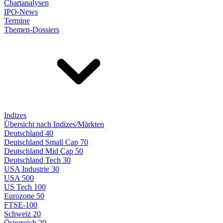
Chartanalysen
IPO-News
Termine
Themen-Dossiers
Indizes
Übersicht nach Indizes/Märkten
Deutschland 40
Deutschland Small Cap 70
Deutschland Mid Cap 50
Deutschland Tech 30
USA Industrie 30
USA 500
US Tech 100
Eurozone 50
FTSE-100
Schweiz 20
Österreich 20