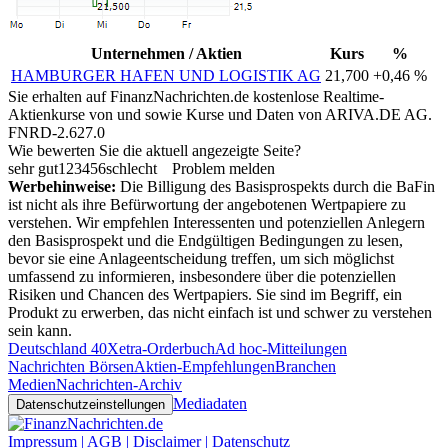
Unternehmen / Aktien
Kurs
%
HAMBURGER HAFEN UND LOGISTIK AG
21,700
+0,46 %
Sie erhalten auf FinanzNachrichten.de kostenlose Realtime-
Aktienkurse von
und
sowie Kurse und Daten von
ARIVA.DE AG
.
FNRD-2.627.0
Wie bewerten Sie die aktuell angezeigte Seite?
sehr gut
1
2
3
4
5
6
schlecht
Problem melden
Werbehinweise:
Die Billigung des Basisprospekts durch die BaFin
ist nicht als ihre Befürwortung der angebotenen Wertpapiere zu
verstehen. Wir empfehlen Interessenten und potenziellen Anlegern
den Basisprospekt und die Endgültigen Bedingungen zu lesen,
bevor sie eine Anlageentscheidung treffen, um sich möglichst
umfassend zu informieren, insbesondere über die potenziellen
Risiken und Chancen des Wertpapiers. Sie sind im Begriff, ein
Produkt zu erwerben, das nicht einfach ist und schwer zu verstehen
sein kann.
Deutschland 40
Xetra-Orderbuch
Ad hoc-Mitteilungen
Nachrichten Börsen
Aktien-Empfehlungen
Branchen
Medien
Nachrichten-Archiv
Mediadaten
Datenschutzeinstellungen
Impressum | AGB | Disclaimer | Datenschutz