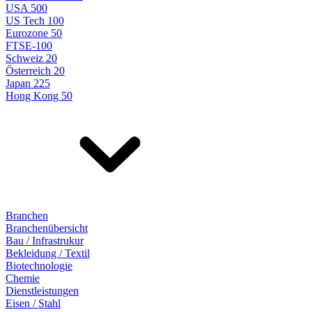
USA 500
US Tech 100
Eurozone 50
FTSE-100
Schweiz 20
Österreich 20
Japan 225
Hong Kong 50
Branchen
Branchenübersicht
Bau / Infrastrukur
Bekleidung / Textil
Biotechnologie
Chemie
Dienstleistungen
Eisen / Stahl