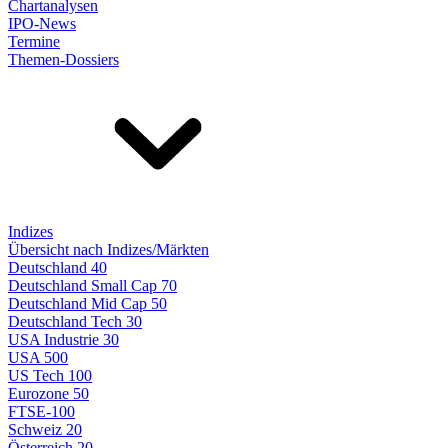
Chartanalysen
IPO-News
Termine
Themen-Dossiers
Indizes
Übersicht nach Indizes/Märkten
Deutschland 40
Deutschland Small Cap 70
Deutschland Mid Cap 50
Deutschland Tech 30
USA Industrie 30
USA 500
US Tech 100
Eurozone 50
FTSE-100
Schweiz 20
Österreich 20