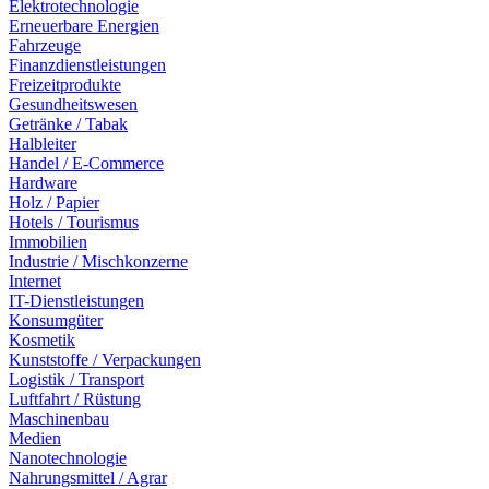
Elektrotechnologie
Erneuerbare Energien
Fahrzeuge
Finanzdienstleistungen
Freizeitprodukte
Gesundheitswesen
Getränke / Tabak
Halbleiter
Handel / E-Commerce
Hardware
Holz / Papier
Hotels / Tourismus
Immobilien
Industrie / Mischkonzerne
Internet
IT-Dienstleistungen
Konsumgüter
Kosmetik
Kunststoffe / Verpackungen
Logistik / Transport
Luftfahrt / Rüstung
Maschinenbau
Medien
Nanotechnologie
Nahrungsmittel / Agrar