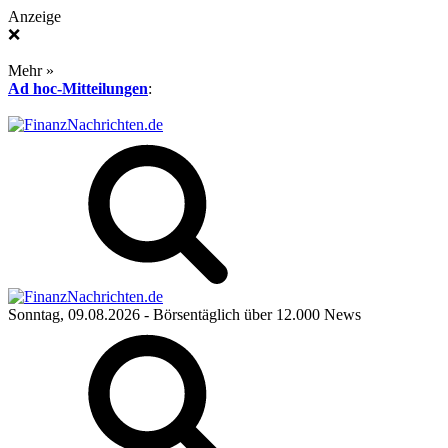
Anzeige
❌
Mehr »
Ad hoc-Mitteilungen
:
Sonntag, 09.08.2026
- Börsentäglich über 12.000 News