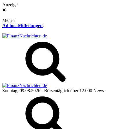
Anzeige
❌
Mehr »
Ad hoc-Mitteilungen
:
Sonntag, 09.08.2026
- Börsentäglich über 12.000 News