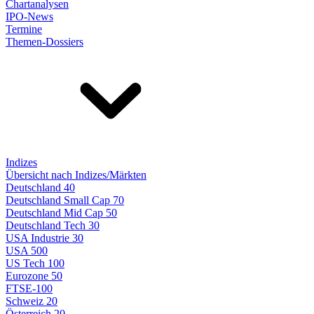
Chartanalysen
IPO-News
Termine
Themen-Dossiers
Indizes
Übersicht nach Indizes/Märkten
Deutschland 40
Deutschland Small Cap 70
Deutschland Mid Cap 50
Deutschland Tech 30
USA Industrie 30
USA 500
US Tech 100
Eurozone 50
FTSE-100
Schweiz 20
Österreich 20