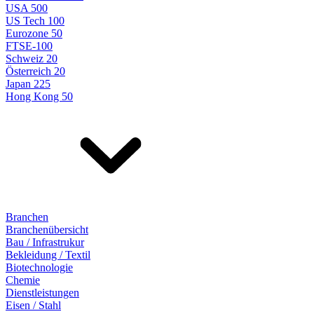
USA 500
US Tech 100
Eurozone 50
FTSE-100
Schweiz 20
Österreich 20
Japan 225
Hong Kong 50
Branchen
Branchenübersicht
Bau / Infrastrukur
Bekleidung / Textil
Biotechnologie
Chemie
Dienstleistungen
Eisen / Stahl