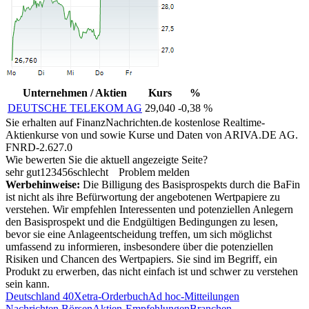
Unternehmen / Aktien
Kurs
%
DEUTSCHE TELEKOM AG
29,040
-0,38 %
Sie erhalten auf FinanzNachrichten.de kostenlose Realtime-
Aktienkurse von
und
sowie Kurse und Daten von
ARIVA.DE AG
.
FNRD-2.627.0
Wie bewerten Sie die aktuell angezeigte Seite?
sehr gut
1
2
3
4
5
6
schlecht
Problem melden
Werbehinweise:
Die Billigung des Basisprospekts durch die BaFin
ist nicht als ihre Befürwortung der angebotenen Wertpapiere zu
verstehen. Wir empfehlen Interessenten und potenziellen Anlegern
den Basisprospekt und die Endgültigen Bedingungen zu lesen,
bevor sie eine Anlageentscheidung treffen, um sich möglichst
umfassend zu informieren, insbesondere über die potenziellen
Risiken und Chancen des Wertpapiers. Sie sind im Begriff, ein
Produkt zu erwerben, das nicht einfach ist und schwer zu verstehen
sein kann.
Deutschland 40
Xetra-Orderbuch
Ad hoc-Mitteilungen
Nachrichten Börsen
Aktien-Empfehlungen
Branchen