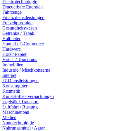
Elektrotechnologie
Erneuerbare Energien
Fahrzeuge
Finanzdienstleistungen
Freizeitprodukte
Gesundheitswesen
Getränke / Tabak
Halbleiter
Handel / E-Commerce
Hardware
Holz / Papier
Hotels / Tourismus
Immobilien
Industrie / Mischkonzerne
Internet
IT-Dienstleistungen
Konsumgüter
Kosmetik
Kunststoffe / Verpackungen
Logistik / Transport
Luftfahrt / Rüstung
Maschinenbau
Medien
Nanotechnologie
Nahrungsmittel / Agrar