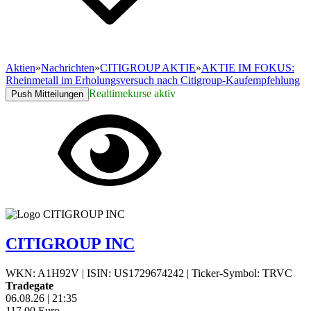
Aktien
»
Nachrichten
»
CITIGROUP AKTIE
»
AKTIE IM FOKUS:
Rheinmetall im Erholungsversuch nach Citigroup-Kaufempfehlung
Realtimekurse aktiv
Push Mitteilungen
CITIGROUP INC
WKN: A1H92V
|
ISIN: US1729674242
|
Ticker-Symbol: TRVC
Tradegate
06.08.26
|
21:35
117,00
Euro