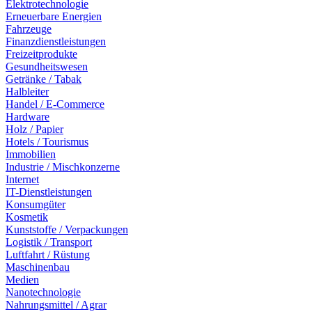
Elektrotechnologie
Erneuerbare Energien
Fahrzeuge
Finanzdienstleistungen
Freizeitprodukte
Gesundheitswesen
Getränke / Tabak
Halbleiter
Handel / E-Commerce
Hardware
Holz / Papier
Hotels / Tourismus
Immobilien
Industrie / Mischkonzerne
Internet
IT-Dienstleistungen
Konsumgüter
Kosmetik
Kunststoffe / Verpackungen
Logistik / Transport
Luftfahrt / Rüstung
Maschinenbau
Medien
Nanotechnologie
Nahrungsmittel / Agrar