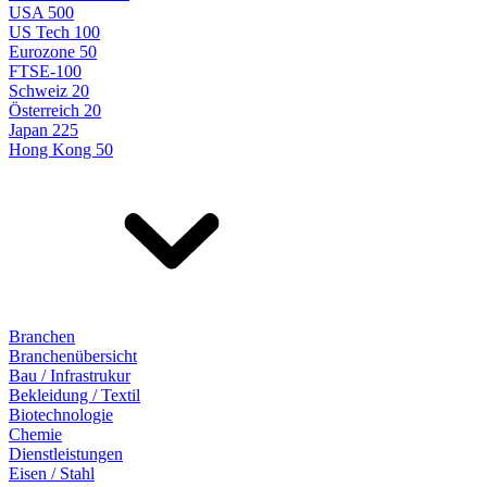
USA 500
US Tech 100
Eurozone 50
FTSE-100
Schweiz 20
Österreich 20
Japan 225
Hong Kong 50
Branchen
Branchenübersicht
Bau / Infrastrukur
Bekleidung / Textil
Biotechnologie
Chemie
Dienstleistungen
Eisen / Stahl