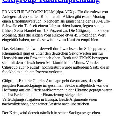
FRANKFURT/STOCKHOLM (dpa-AFX) - Für die zuletzt von
Anlegern abverkauften Rheinmetall -Aktien gibt es am Montag
einen Erholungsversuch. Nachdem sie jüngst nahe der 1100-Euro-
Schwelle ein Tief seit einem Jahr markiert hatten, legten sie im
frühen Xetra-Handel um 1,7 Prozent zu. Die Citigroup nutzte den
Moment, dass die Aktien vom Rekord etwa 45 Prozent an Wert
eingebüßt haben, um diese wieder zum Kauf zu empfehlen.
Das Sektorumfeld war derweil durchwachsen: Im Schlepptau von
Rheinmetall ging es unter den deutschen Sektorwerten nur für
Hensoldt um ein Prozent nach oben. Renk und TKMS bewegten
sich mit dem schwächeren Marktumfeld im Minus. Von der
Citigroup auf "Neutral" hochgestuft wurde außerdem Saab, die in
Stockholm auch ein Prozent verloren.
Citigroup-Experte Charles Armitage geht davon aus, dass die
jüngsten Kursrückgänge im gesamten Sektor maßgeblich von der
Hoffnung auf ein Friedensabkommen in der Ukraine geprägt waren
- nebst Bedenken an der Finanzierung steigender
Verteidigungsausgaben in Europa. Beide Argumente seien
nachvollziehbar, aber seiner Ansicht nach übertrieben.
Der Krieg wird derzeit nämlich in seiner Sackgasse gesehen.