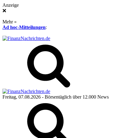
Anzeige
❌
Mehr »
Ad hoc-Mitteilungen
:
Freitag, 07.08.2026
- Börsentäglich über 12.000 News