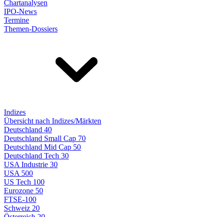
Chartanalysen
IPO-News
Termine
Themen-Dossiers
Indizes
Übersicht nach Indizes/Märkten
Deutschland 40
Deutschland Small Cap 70
Deutschland Mid Cap 50
Deutschland Tech 30
USA Industrie 30
USA 500
US Tech 100
Eurozone 50
FTSE-100
Schweiz 20
Österreich 20