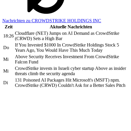
Nachrichten zu CROWDSTRIKE HOLDINGS INC
Zeit
Aktuelle Nachrichten
Cloudflare (NET) Jumps on AI Demand as CrowdStrike
18:26
(CRWD) Sets a High Bar
If You Invested $1000 In CrowdStrike Holdings Stock 5
Do
Years Ago, You Would Have This Much Today
Above Security Receives Investment From CrowdStrike
Mi
Falcon Fund
CrowdStrike invests in Israeli cyber startup Above as insider
Mi
threats climb the security agenda
131 Poisoned AI Packages Hit Microsoft's (MSFT) npm.
Di
CrowdStrike (CRWD) Couldn't Ask for a Better Sales Pitch