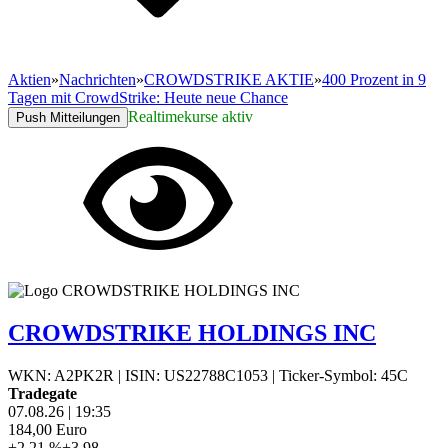
Aktien
»
Nachrichten
»
CROWDSTRIKE AKTIE
»
400 Prozent in 9
Tagen mit CrowdStrike: Heute neue Chance
Realtimekurse aktiv
Push Mitteilungen
CROWDSTRIKE HOLDINGS INC
WKN: A2PK2R
|
ISIN: US22788C1053
|
Ticker-Symbol: 45C
Tradegate
07.08.26
|
19:35
184,00
Euro
+2,21 %
+3,98