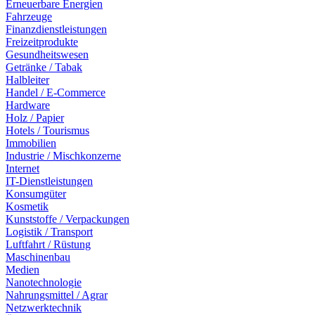
Erneuerbare Energien
Fahrzeuge
Finanzdienstleistungen
Freizeitprodukte
Gesundheitswesen
Getränke / Tabak
Halbleiter
Handel / E-Commerce
Hardware
Holz / Papier
Hotels / Tourismus
Immobilien
Industrie / Mischkonzerne
Internet
IT-Dienstleistungen
Konsumgüter
Kosmetik
Kunststoffe / Verpackungen
Logistik / Transport
Luftfahrt / Rüstung
Maschinenbau
Medien
Nanotechnologie
Nahrungsmittel / Agrar
Netzwerktechnik