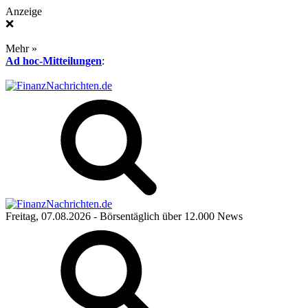
Anzeige
❌
Mehr »
Ad hoc-Mitteilungen
:
Freitag, 07.08.2026
- Börsentäglich über 12.000 News