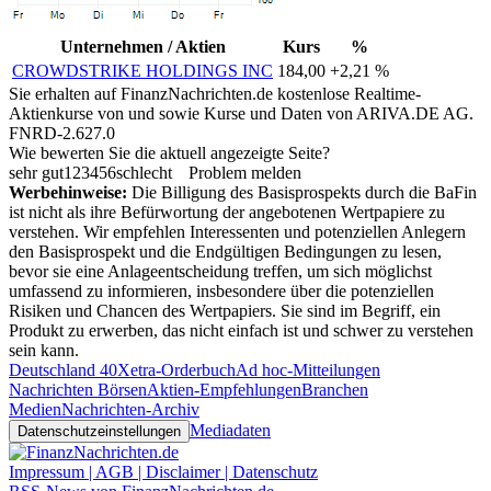
Unternehmen / Aktien
Kurs
%
CROWDSTRIKE HOLDINGS INC
184,00
+2,21 %
Sie erhalten auf FinanzNachrichten.de kostenlose Realtime-
Aktienkurse von
und
sowie Kurse und Daten von
ARIVA.DE AG
.
FNRD-2.627.0
Wie bewerten Sie die aktuell angezeigte Seite?
sehr gut
1
2
3
4
5
6
schlecht
Problem melden
Werbehinweise:
Die Billigung des Basisprospekts durch die BaFin
ist nicht als ihre Befürwortung der angebotenen Wertpapiere zu
verstehen. Wir empfehlen Interessenten und potenziellen Anlegern
den Basisprospekt und die Endgültigen Bedingungen zu lesen,
bevor sie eine Anlageentscheidung treffen, um sich möglichst
umfassend zu informieren, insbesondere über die potenziellen
Risiken und Chancen des Wertpapiers. Sie sind im Begriff, ein
Produkt zu erwerben, das nicht einfach ist und schwer zu verstehen
sein kann.
Deutschland 40
Xetra-Orderbuch
Ad hoc-Mitteilungen
Nachrichten Börsen
Aktien-Empfehlungen
Branchen
Medien
Nachrichten-Archiv
Mediadaten
Datenschutzeinstellungen
Impressum | AGB | Disclaimer | Datenschutz