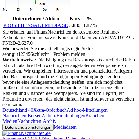
Unternehmen / Aktien
Kurs
%
PROSIEBENSAT.1 MEDIA SE
3,886
-1,87 %
Sie erhalten auf FinanzNachrichten.de kostenlose Realtime-
Aktienkurse von
und
sowie Kurse und Daten von
ARIVA.DE AG
.
FNRD-2.627.0
Wie bewerten Sie die aktuell angezeigte Seite?
sehr gut
1
2
3
4
5
6
schlecht
Problem melden
Werbehinweise:
Die Billigung des Basisprospekts durch die BaFin
ist nicht als ihre Befürwortung der angebotenen Wertpapiere zu
verstehen. Wir empfehlen Interessenten und potenziellen Anlegern
den Basisprospekt und die Endgültigen Bedingungen zu lesen,
bevor sie eine Anlageentscheidung treffen, um sich möglichst
umfassend zu informieren, insbesondere über die potenziellen
Risiken und Chancen des Wertpapiers. Sie sind im Begriff, ein
Produkt zu erwerben, das nicht einfach ist und schwer zu verstehen
sein kann.
Deutschland 40
Xetra-Orderbuch
Ad hoc-Mitteilungen
Nachrichten Börsen
Aktien-Empfehlungen
Branchen
Medien
Nachrichten-Archiv
Mediadaten
Datenschutzeinstellungen
Impressum | AGB | Disclaimer | Datenschutz