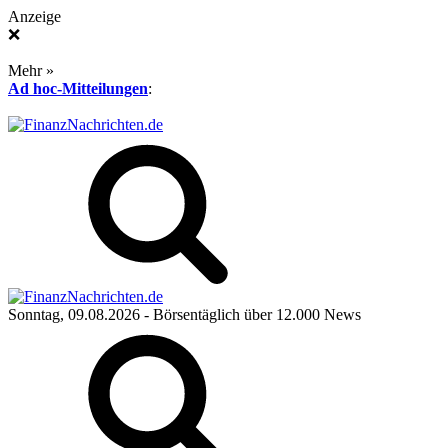
Anzeige
❌
Mehr »
Ad hoc-Mitteilungen
:
Sonntag, 09.08.2026
- Börsentäglich über 12.000 News