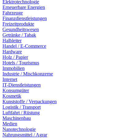
Elektrotechnologie
Erneuerbare Energien
Fahrzeuge
Finanzdienstleistungen
Freizeitprodukte
Gesundheitswesen
Getränke / Tabak
Halbleiter
Handel / E-Commerce
Hardware
Holz / Papier
Hotels / Tourismus
Immobilien
Industrie / Mischkonzerne
Internet
IT-Dienstleistungen
Konsumgüter
Kosmetik
Kunststoffe / Verpackungen
Logistik / Transport
Luftfahrt / Rüstung
Maschinenbau
Medien
Nanotechnologie
Nahrungsmittel / Agrar