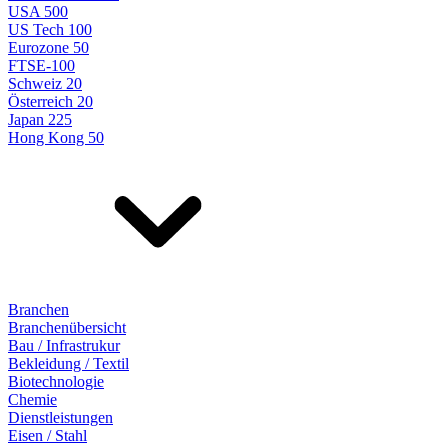
USA 500
US Tech 100
Eurozone 50
FTSE-100
Schweiz 20
Österreich 20
Japan 225
Hong Kong 50
Branchen
Branchenübersicht
Bau / Infrastrukur
Bekleidung / Textil
Biotechnologie
Chemie
Dienstleistungen
Eisen / Stahl