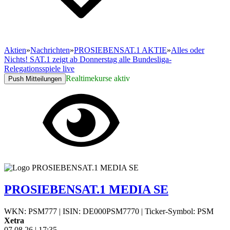
Aktien
»
Nachrichten
»
PROSIEBENSAT.1 AKTIE
»
Alles oder
Nichts! SAT.1 zeigt ab Donnerstag alle Bundesliga-
Relegationsspiele live
Realtimekurse aktiv
Push Mitteilungen
PROSIEBENSAT.1 MEDIA SE
WKN: PSM777
|
ISIN: DE000PSM7770
|
Ticker-Symbol: PSM
Xetra
07.08.26
|
17:35