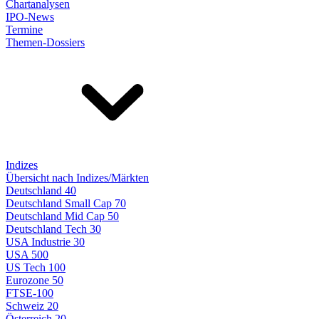
Chartanalysen
IPO-News
Termine
Themen-Dossiers
Indizes
Übersicht nach Indizes/Märkten
Deutschland 40
Deutschland Small Cap 70
Deutschland Mid Cap 50
Deutschland Tech 30
USA Industrie 30
USA 500
US Tech 100
Eurozone 50
FTSE-100
Schweiz 20
Österreich 20