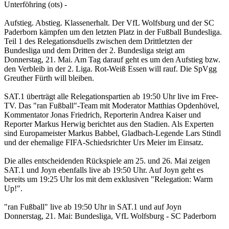
Unterföhring (ots) -
Aufstieg. Abstieg. Klassenerhalt. Der VfL Wolfsburg und der SC
Paderborn kämpfen um den letzten Platz in der Fußball Bundesliga.
Teil 1 des Relegationsduells zwischen dem Drittletzten der
Bundesliga und dem Dritten der 2. Bundesliga steigt am
Donnerstag, 21. Mai. Am Tag darauf geht es um den Aufstieg bzw.
den Verbleib in der 2. Liga. Rot-Weiß Essen will rauf. Die SpVgg
Greuther Fürth will bleiben.
SAT.1 überträgt alle Relegationspartien ab 19:50 Uhr live im Free-
TV. Das "ran Fußball"-Team mit Moderator Matthias Opdenhövel,
Kommentator Jonas Friedrich, Reporterin Andrea Kaiser und
Reporter Markus Herwig berichtet aus den Stadien. Als Experten
sind Europameister Markus Babbel, Gladbach-Legende Lars Stindl
und der ehemalige FIFA-Schiedsrichter Urs Meier im Einsatz.
Die alles entscheidenden Rückspiele am 25. und 26. Mai zeigen
SAT.1 und Joyn ebenfalls live ab 19:50 Uhr. Auf Joyn geht es
bereits um 19:25 Uhr los mit dem exklusiven "Relegation: Warm
Up!".
"ran Fußball" live ab 19:50 Uhr in SAT.1 und auf Joyn
Donnerstag, 21. Mai: Bundesliga, VfL Wolfsburg - SC Paderborn