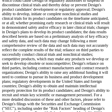
which could cause Design or regulatory authorities to suspend or
discontinue clinical trials and thereby delay or prevent Design's
product candidates' development or regulatory approval; Design's
ability to develop, initiate or complete nonclinical studies and
clinical trials for its product candidates on the timeframe anticipated,
or at all; whether promising early research or clinical trials will result
in demonstrated safety and/or efficacy in later clinical trials; changes
in Design's plans to develop its product candidates; the data results
described herein are based on a preliminary analysis of key efficacy
and safety data, and such data may change following a more
comprehensive review of the data and such data may not accurately
reflect the complete results of the trial; reliance on third parties to
successfully conduct clinical trials and nonclinical studies;
competitive products, which may make any products we develop or
seek to develop obsolete or noncompetitive; Design's reliance on
third parties, including contract manufacturers and contract research
organizations; Design's ability to raise any additional funding it will
need to continue to pursue its business and product development
plans; regulatory developments in the United States and foreign
countries; Design's ability to obtain and maintain intellectual
property protection for its product candidates; and Design's ability to
recruit and retain key scientific or management personnel. For a
more detailed discussion of these and other factors, please refer to
Design's filings with the Securities and Exchange Commission
("SEC"), including under the "Risk Factors" heading of Design's