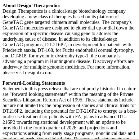
About Design Therapeutics
Design Therapeutics is a clinical-stage biotechnology company
developing a new class of therapies based on its platform of
GeneTAC gene targeted chimera small molecules. The company's
GeneTAC molecules are designed to either dial up or dial down the
expression of a specific disease-causing gene to address the
underlying cause of disease. In addition to its clinical-stage
GeneTAC programs, DT-216P2, in development for patients with
Friedreich ataxia, DT-168, for Fuchs endothelial corneal dystrophy,
and DT-818, for myotonic dystrophy type-1, the company is
advancing a program in Huntington's disease. Discovery efforts are
underway for multiple genomic medicines. For more information,
please visit designtx.com.
Forward-Looking Statements
Statements in this press release that are not purely historical in nature
are "forward-looking statements" within the meaning of the Private
Securities Litigation Reform Act of 1995. These statements include,
but are not limited to: the progression of studies and clinical trials for
DT216P2, including the potential for DT-216P2 to emerge as a best-
in-disease treatment for patients with FA; plans to advance DT-
216P2 towards registrational development with an update to be
provided in the fourth quarter of 2026; and projections and
expectations arising from early-stage programs, nonclinical data and
interim and early-stage clinical data. Because such statements are