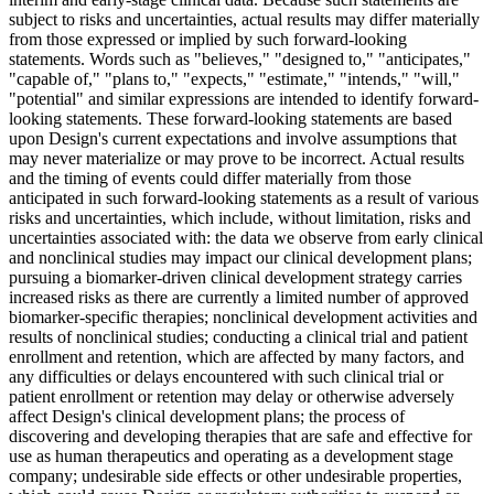
subject to risks and uncertainties, actual results may differ materially
from those expressed or implied by such forward-looking
statements. Words such as "believes," "designed to," "anticipates,"
"capable of," "plans to," "expects," "estimate," "intends," "will,"
"potential" and similar expressions are intended to identify forward-
looking statements. These forward-looking statements are based
upon Design's current expectations and involve assumptions that
may never materialize or may prove to be incorrect. Actual results
and the timing of events could differ materially from those
anticipated in such forward-looking statements as a result of various
risks and uncertainties, which include, without limitation, risks and
uncertainties associated with: the data we observe from early clinical
and nonclinical studies may impact our clinical development plans;
pursuing a biomarker-driven clinical development strategy carries
increased risks as there are currently a limited number of approved
biomarker-specific therapies; nonclinical development activities and
results of nonclinical studies; conducting a clinical trial and patient
enrollment and retention, which are affected by many factors, and
any difficulties or delays encountered with such clinical trial or
patient enrollment or retention may delay or otherwise adversely
affect Design's clinical development plans; the process of
discovering and developing therapies that are safe and effective for
use as human therapeutics and operating as a development stage
company; undesirable side effects or other undesirable properties,