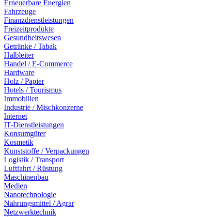
Erneuerbare Energien
Fahrzeuge
Finanzdienstleistungen
Freizeitprodukte
Gesundheitswesen
Getränke / Tabak
Halbleiter
Handel / E-Commerce
Hardware
Holz / Papier
Hotels / Tourismus
Immobilien
Industrie / Mischkonzerne
Internet
IT-Dienstleistungen
Konsumgüter
Kosmetik
Kunststoffe / Verpackungen
Logistik / Transport
Luftfahrt / Rüstung
Maschinenbau
Medien
Nanotechnologie
Nahrungsmittel / Agrar
Netzwerktechnik