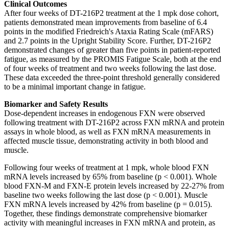
Clinical Outcomes
After four weeks of DT-216P2 treatment at the 1 mpk dose cohort,
patients demonstrated mean improvements from baseline of 6.4
points in the modified Friedreich's Ataxia Rating Scale (mFARS)
and 2.7 points in the Upright Stability Score. Further, DT-216P2
demonstrated changes of greater than five points in patient-reported
fatigue, as measured by the PROMIS Fatigue Scale, both at the end
of four weeks of treatment and two weeks following the last dose.
These data exceeded the three-point threshold generally considered
to be a minimal important change in fatigue.
Biomarker and Safety Results
Dose-dependent increases in endogenous FXN were observed
following treatment with DT-216P2 across FXN mRNA and protein
assays in whole blood, as well as FXN mRNA measurements in
affected muscle tissue, demonstrating activity in both blood and
muscle.
Following four weeks of treatment at 1 mpk, whole blood FXN
mRNA levels increased by 65% from baseline (p < 0.001). Whole
blood FXN-M and FXN-E protein levels increased by 22-27% from
baseline two weeks following the last dose (p < 0.001). Muscle
FXN mRNA levels increased by 42% from baseline (p = 0.015).
Together, these findings demonstrate comprehensive biomarker
activity with meaningful increases in FXN mRNA and protein, as