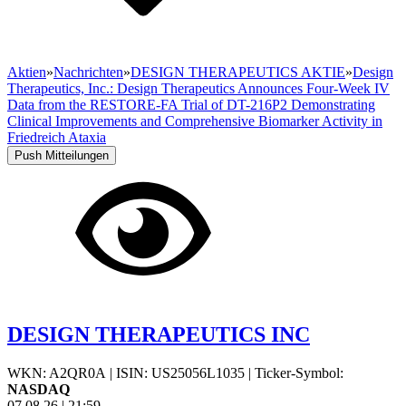
Aktien
»
Nachrichten
»
DESIGN THERAPEUTICS AKTIE
»
Design
Therapeutics, Inc.: Design Therapeutics Announces Four-Week IV
Data from the RESTORE-FA Trial of DT-216P2 Demonstrating
Clinical Improvements and Comprehensive Biomarker Activity in
Friedreich Ataxia
Push Mitteilungen
DESIGN THERAPEUTICS INC
WKN: A2QR0A
|
ISIN: US25056L1035
|
Ticker-Symbol:
NASDAQ
07.08.26
|
21:59