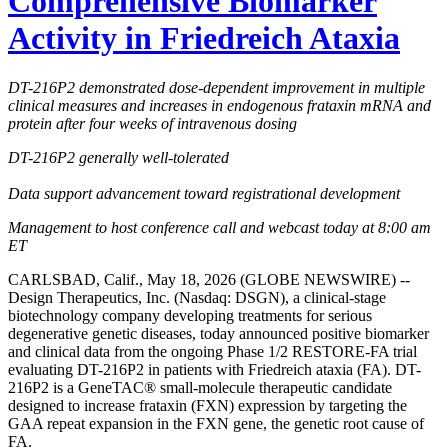
Comprehensive Biomarker
Activity in Friedreich Ataxia
DT-216P2 demonstrated dose-dependent improvement in multiple
clinical measures and increases in endogenous frataxin mRNA and
protein after four weeks of intravenous dosing
DT-216P2 generally well-tolerated
Data support advancement toward registrational development
Management to host conference call and webcast today at 8:00 am
ET
CARLSBAD, Calif., May 18, 2026 (GLOBE NEWSWIRE) --
Design Therapeutics, Inc. (Nasdaq: DSGN), a clinical-stage
biotechnology company developing treatments for serious
degenerative genetic diseases, today announced positive biomarker
and clinical data from the ongoing Phase 1/2 RESTORE-FA trial
evaluating DT-216P2 in patients with Friedreich ataxia (FA). DT-
216P2 is a GeneTAC® small-molecule therapeutic candidate
designed to increase frataxin (FXN) expression by targeting the
GAA repeat expansion in the FXN gene, the genetic root cause of
FA.