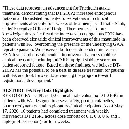
"These data represent an advancement for Friedreich ataxia
treatment, demonstrating that DT-216P2 increased endogenous
frataxin and translated biomarker observations into clinical
improvements after only four weeks of treatment," said Pratik Shah,
Chief Executive Officer of Design Therapeutics. "To our
knowledge, this is the first time increases in endogenous FXN have
been observed alongside clinical improvements of this magnitude in
patients with FA, overcoming the presence of the underlying GAA
repeat expansion. We observed both dose-dependent increases in
FXN levels and dose-dependent improvements across multiple
clinical measures, including mFARS, upright stability score and
patient-reported fatigue. Based on these findings, we believe DT-
216P2 has the potential to be a best-in-disease treatment for patients
with FA and look forward to advancing the program toward
registrational development."
RESTORE-FA Key Data Highlights
RESTORE-FA is a Phase 1/2 clinical trial evaluating DT-216P2 in
patients with FA, designed to assess safety, pharmacokinetics,
pharmacodynamics, and exploratory clinical endpoints. As of May
17, 2026, 16 patients had completed treatment with weekly
intravenous DT-216P2 across dose cohorts of 0.1, 0.3, 0.6, and 1
mpk (n=4 per cohort) for four weeks.