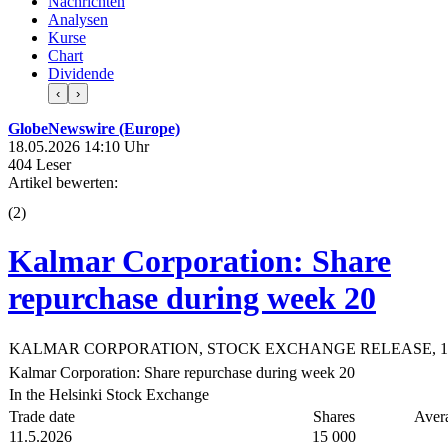
Nachrichten
Analysen
Kurse
Chart
Dividende
‹
›
GlobeNewswire (Europe)
18.05.2026 14:10 Uhr
404 Leser
Artikel bewerten:
(
2
)
Kalmar Corporation: Share
repurchase during week 20
KALMAR CORPORATION, STOCK EXCHANGE RELEASE, 18 M
Kalmar Corporation: Share repurchase during week 20
In the Helsinki Stock Exchange
Trade date
Shares
Avera
11.5.2026
15 000