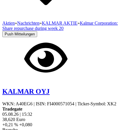
Aktien
»
Nachrichten
»
KALMAR AKTIE
»
Kalmar Corporation:
Share repurchase during week 20
Realtimekurse aktiv
Push Mitteilungen
KALMAR OYJ
WKN: A40EG6
|
ISIN: FI4000571054
|
Ticker-Symbol: XK2
Tradegate
05.08.26
|
15:32
38,620
Euro
+0,21 %
+0,080
Branche