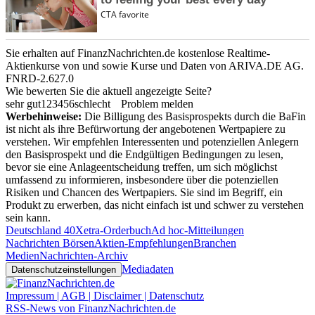
Sie erhalten auf FinanzNachrichten.de kostenlose Realtime-
Aktienkurse von
und
sowie Kurse und Daten von
ARIVA.DE AG
.
FNRD-2.627.0
Wie bewerten Sie die aktuell angezeigte Seite?
sehr gut
1
2
3
4
5
6
schlecht
Problem melden
Werbehinweise:
Die Billigung des Basisprospekts durch die BaFin
ist nicht als ihre Befürwortung der angebotenen Wertpapiere zu
verstehen. Wir empfehlen Interessenten und potenziellen Anlegern
den Basisprospekt und die Endgültigen Bedingungen zu lesen,
bevor sie eine Anlageentscheidung treffen, um sich möglichst
umfassend zu informieren, insbesondere über die potenziellen
Risiken und Chancen des Wertpapiers. Sie sind im Begriff, ein
Produkt zu erwerben, das nicht einfach ist und schwer zu verstehen
sein kann.
Deutschland 40
Xetra-Orderbuch
Ad hoc-Mitteilungen
Nachrichten Börsen
Aktien-Empfehlungen
Branchen
Medien
Nachrichten-Archiv
Mediadaten
Datenschutzeinstellungen
Impressum | AGB | Disclaimer | Datenschutz
RSS-News von FinanzNachrichten.de