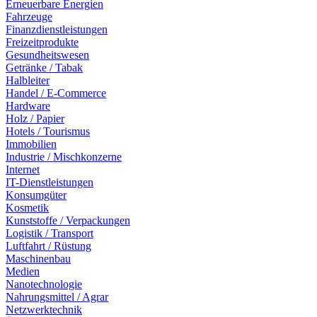
Erneuerbare Energien
Fahrzeuge
Finanzdienstleistungen
Freizeitprodukte
Gesundheitswesen
Getränke / Tabak
Halbleiter
Handel / E-Commerce
Hardware
Holz / Papier
Hotels / Tourismus
Immobilien
Industrie / Mischkonzerne
Internet
IT-Dienstleistungen
Konsumgüter
Kosmetik
Kunststoffe / Verpackungen
Logistik / Transport
Luftfahrt / Rüstung
Maschinenbau
Medien
Nanotechnologie
Nahrungsmittel / Agrar
Netzwerktechnik