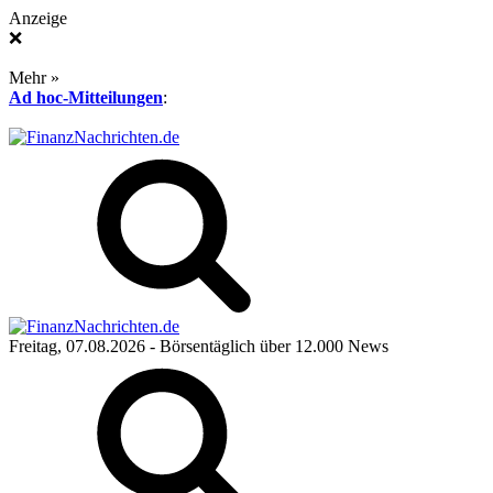
Anzeige
❌
Mehr »
Ad hoc-Mitteilungen
:
Freitag, 07.08.2026
- Börsentäglich über 12.000 News