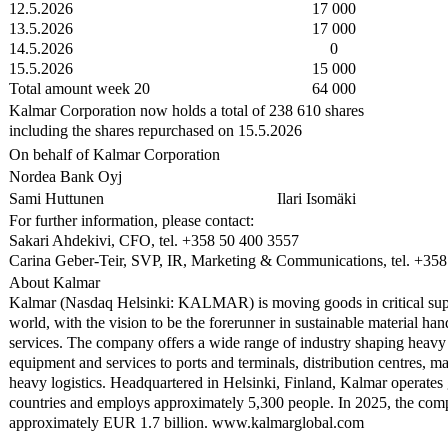
12.5.2026
17 000
13.5.2026
17 000
14.5.2026
0
15.5.2026
15 000
Total amount week 20
64 000
Kalmar Corporation now holds a total of 238 610 shares
including the shares repurchased on 15.5.2026
On behalf of Kalmar Corporation
Nordea Bank Oyj
Sami Huttunen
Ilari Isomäki
For further information, please contact:
Sakari Ahdekivi, CFO, tel. +358 50 400 3557
Carina Geber-Teir, SVP, IR, Marketing & Communications, tel. +35
About Kalmar
Kalmar (Nasdaq Helsinki: KALMAR) is moving goods in critical sup
world, with the vision to be the forerunner in sustainable material h
services. The company offers a wide range of industry shaping heavy
equipment and services to ports and terminals, distribution centres, m
heavy logistics. Headquartered in Helsinki, Finland, Kalmar operates 
countries and employs approximately 5,300 people. In 2025, the compa
approximately EUR 1.7 billion. www.kalmarglobal.com