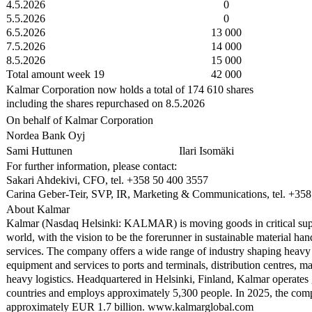
4.5.2026
0
5.5.2026
0
6.5.2026
13 000
7.5.2026
14 000
8.5.2026
15 000
Total amount week 19
42 000
Kalmar Corporation now holds a total of 174 610 shares
including the shares repurchased on 8.5.2026
On behalf of Kalmar Corporation
Nordea Bank Oyj
Sami Huttunen
Ilari Isomäki
For further information, please contact:
Sakari Ahdekivi, CFO, tel. +358 50 400 3557
Carina Geber-Teir, SVP, IR, Marketing & Communications, tel. +35
About Kalmar
Kalmar (Nasdaq Helsinki: KALMAR) is moving goods in critical sup
world, with the vision to be the forerunner in sustainable material h
services. The company offers a wide range of industry shaping heavy
equipment and services to ports and terminals, distribution centres, m
heavy logistics. Headquartered in Helsinki, Finland, Kalmar operates 
countries and employs approximately 5,300 people. In 2025, the compa
approximately EUR 1.7 billion. www.kalmarglobal.com