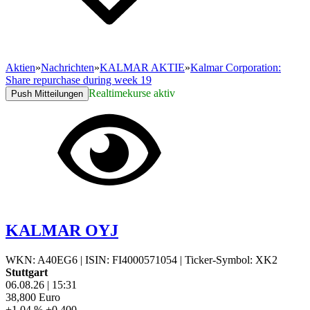
Aktien
»
Nachrichten
»
KALMAR AKTIE
»
Kalmar Corporation:
Share repurchase during week 19
Realtimekurse aktiv
Push Mitteilungen
KALMAR OYJ
WKN: A40EG6
|
ISIN: FI4000571054
|
Ticker-Symbol: XK2
Stuttgart
06.08.26
|
15:31
38,800
Euro
+1,04 %
+0,400