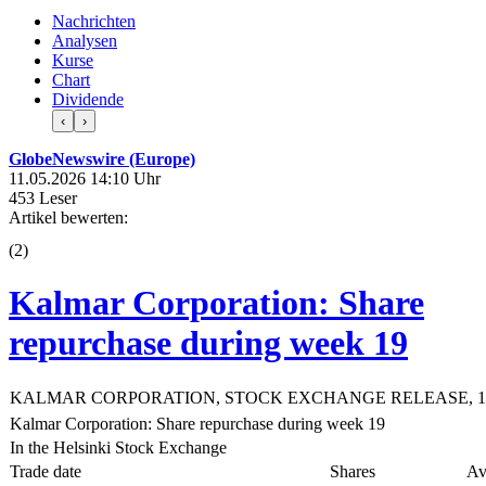
Nachrichten
Analysen
Kurse
Chart
Dividende
‹
›
GlobeNewswire (Europe)
11.05.2026 14:10 Uhr
453 Leser
Artikel bewerten:
(
2
)
Kalmar Corporation: Share
repurchase during week 19
KALMAR CORPORATION, STOCK EXCHANGE RELEASE, 11 M
Kalmar Corporation: Share repurchase during week 19
In the Helsinki Stock Exchange
Trade date
Shares
Av