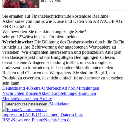
Sie erhalten auf FinanzNachrichten.de kostenlose Realtime-
Aktienkurse von
und
sowie Kurse und Daten von
ARIVA.DE AG
.
FNRD-2.627.0
Wie bewerten Sie die aktuell angezeigte Seite?
sehr gut
1
2
3
4
5
6
schlecht
Problem melden
Werbehinweise:
Die Billigung des Basisprospekts durch die BaFin
ist nicht als ihre Befürwortung der angebotenen Wertpapiere zu
verstehen. Wir empfehlen Interessenten und potenziellen Anlegern
den Basisprospekt und die Endgültigen Bedingungen zu lesen,
bevor sie eine Anlageentscheidung treffen, um sich möglichst
umfassend zu informieren, insbesondere über die potenziellen
Risiken und Chancen des Wertpapiers. Sie sind im Begriff, ein
Produkt zu erwerben, das nicht einfach ist und schwer zu verstehen
sein kann.
Deutschland 40
Xetra-Orderbuch
Ad hoc-Mitteilungen
Nachrichten Börsen
Aktien-Empfehlungen
Branchen
Medien
Nachrichten-Archiv
Mediadaten
Datenschutzeinstellungen
Impressum | AGB | Disclaimer | Datenschutz
RSS-News von FinanzNachrichten.de