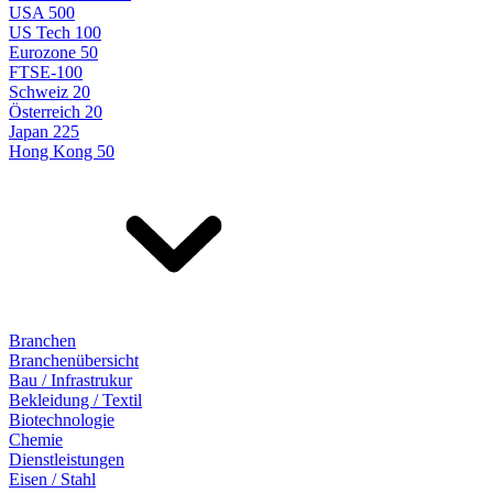
USA 500
US Tech 100
Eurozone 50
FTSE-100
Schweiz 20
Österreich 20
Japan 225
Hong Kong 50
Branchen
Branchenübersicht
Bau / Infrastrukur
Bekleidung / Textil
Biotechnologie
Chemie
Dienstleistungen
Eisen / Stahl