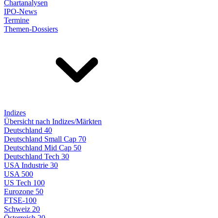
Chartanalysen
IPO-News
Termine
Themen-Dossiers
Indizes
Übersicht nach Indizes/Märkten
Deutschland 40
Deutschland Small Cap 70
Deutschland Mid Cap 50
Deutschland Tech 30
USA Industrie 30
USA 500
US Tech 100
Eurozone 50
FTSE-100
Schweiz 20
Österreich 20