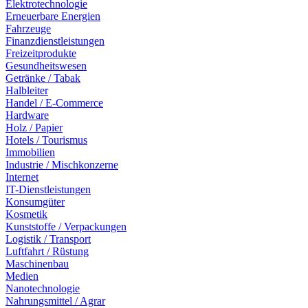
Elektrotechnologie
Erneuerbare Energien
Fahrzeuge
Finanzdienstleistungen
Freizeitprodukte
Gesundheitswesen
Getränke / Tabak
Halbleiter
Handel / E-Commerce
Hardware
Holz / Papier
Hotels / Tourismus
Immobilien
Industrie / Mischkonzerne
Internet
IT-Dienstleistungen
Konsumgüter
Kosmetik
Kunststoffe / Verpackungen
Logistik / Transport
Luftfahrt / Rüstung
Maschinenbau
Medien
Nanotechnologie
Nahrungsmittel / Agrar