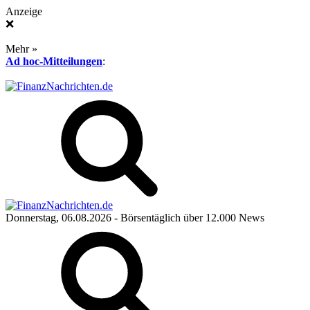
Anzeige
❌
Mehr »
Ad hoc-Mitteilungen
:
Donnerstag, 06.08.2026
- Börsentäglich über 12.000 News