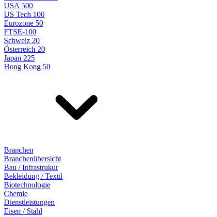
USA 500
US Tech 100
Eurozone 50
FTSE-100
Schweiz 20
Österreich 20
Japan 225
Hong Kong 50
Branchen
Branchenübersicht
Bau / Infrastrukur
Bekleidung / Textil
Biotechnologie
Chemie
Dienstleistungen
Eisen / Stahl