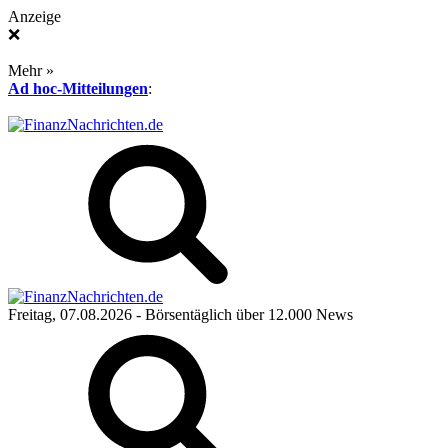
Anzeige
❌
Mehr »
Ad hoc-Mitteilungen
:
Freitag, 07.08.2026
- Börsentäglich über 12.000 News