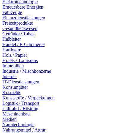
Elektrotechnologie
Erneuerbare Energien
Fahrzeuge
Finanzdienstleistungen
Freizeitprodukte
Gesundheitswesen
Getränke / Tabak
Halbleiter
Handel / E-Commerce
Hardware
Holz / Papier
Hotels / Tourismus
Immobilien
Industrie / Mischkonzerne
Internet
IT-Dienstleistungen
Konsumgüter
Kosmetik
Kunststoffe / Verpackungen
Logistik / Transport
Luftfahrt / Rüstung
Maschinenbau
Medien
Nanotechnologie
Nahrungsmittel / Agrar