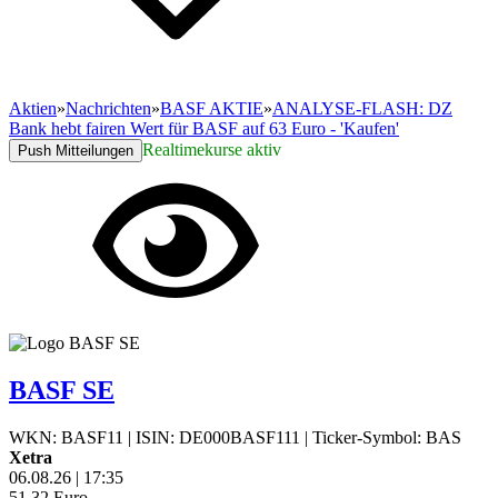
Aktien
»
Nachrichten
»
BASF AKTIE
»
ANALYSE-FLASH: DZ
Bank hebt fairen Wert für BASF auf 63 Euro - 'Kaufen'
Realtimekurse aktiv
Push Mitteilungen
BASF SE
WKN: BASF11
|
ISIN: DE000BASF111
|
Ticker-Symbol: BAS
Xetra
06.08.26
|
17:35
51,32
Euro