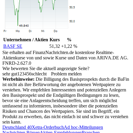
Unternehmen / Aktien
Kurs
%
BASF SE
51,32
+1,22 %
Sie erhalten auf FinanzNachrichten.de kostenlose Realtime-
Aktienkurse von
und
sowie Kurse und Daten von
ARIVA.DE AG
.
FNRD-2.627.0
Wie bewerten Sie die aktuell angezeigte Seite?
sehr gut
1
2
3
4
5
6
schlecht
Problem melden
Werbehinweise:
Die Billigung des Basisprospekts durch die BaFin
ist nicht als ihre Befürwortung der angebotenen Wertpapiere zu
verstehen. Wir empfehlen Interessenten und potenziellen Anlegern
den Basisprospekt und die Endgültigen Bedingungen zu lesen,
bevor sie eine Anlageentscheidung treffen, um sich möglichst
umfassend zu informieren, insbesondere über die potenziellen
Risiken und Chancen des Wertpapiers. Sie sind im Begriff, ein
Produkt zu erwerben, das nicht einfach ist und schwer zu verstehen
sein kann.
Deutschland 40
Xetra-Orderbuch
Ad hoc-Mitteilungen
Nachrichten Börsen
Aktien-Empfehlungen
Branchen