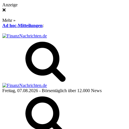
Anzeige
❌
Mehr »
Ad hoc-Mitteilungen
:
Freitag, 07.08.2026
- Börsentäglich über 12.000 News