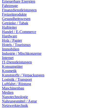
Erneuerbare Energien
Fahrzeuge
Finanzdienstleistungen
Freizeitprodukte
Gesundheitswesen
Getränke / Tabak
Halbleiter
Handel / E-Commerce
Hardware
Holz / Papier
Hotels / Tourismus
Immobilien
Industrie / Mischkonzerne
Internet
IT-Dienstleistungen
Konsumgüter
Kosmetik
Kunststoffe / Verpackungen
Logistik / Transport
Luftfahrt / Rüstung
Maschinenbau
Medien
Nanotechnologie
Nahrungsmittel / Agrar
Netzwerktechnik