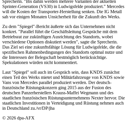
Sprecherin. "Bis dahin werden mehrere Varianten der aktuellen
Sprinter-Generation (VS30) in Ludwigsfelde produziert." Mercedes
will die Kosten der Transporter-Herstellung senken. Die IG Metall
sah vor einigen Monaten Unsicherheit für die Zukunft des Werks.
Zu dem "Spiegel"-Bericht äußerte sich das Unternehmen nicht
konkret. "Parallel führt die Geschäftsleitung Gespräche mit dem
Betriebsrat zur zukünftigen Ausrichtung des Standorts, wobei
verschiedene Optionen diskutiert werden", sagte die Sprecherin.
Das Ziel sei eine zukunftsfähige Lösung für Ludwigsfelde, die die
spezifischen Rahmenbedingungen des Standorts optimal nutze und
die Interessen der Belegschaft bestmöglich berücksichtige.
Spekulationen würden nicht kommentiert.
Laut "Spiegel" soll auch im Gespräch sein, dass KNDS zunächst
einen Teil des Werks mietet und Militärfahrzeuge von KNDS sowie
Vans von Mercedes parallel produziert werden. Der deutsch-
französische Rüstungskonzern ging 2015 aus der Fusion des
deutschen Panzerherstellers Krauss-Maffei Wegmann und des
staatlichen französischen Rüstungsunternehmens Nexter hervor. Die
staatlichen Investitionen in Verteidigung und Rüstung nehmen auch
in Deutschland zu./vr/DP/jha
© 2026 dpa-AFX