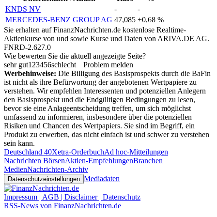
KNDS NV
-
-
MERCEDES-BENZ GROUP AG
47,085
+0,68 %
Sie erhalten auf FinanzNachrichten.de kostenlose Realtime-
Aktienkurse von
und
sowie Kurse und Daten von
ARIVA.DE AG
.
FNRD-2.627.0
Wie bewerten Sie die aktuell angezeigte Seite?
sehr gut
1
2
3
4
5
6
schlecht
Problem melden
Werbehinweise:
Die Billigung des Basisprospekts durch die BaFin
ist nicht als ihre Befürwortung der angebotenen Wertpapiere zu
verstehen. Wir empfehlen Interessenten und potenziellen Anlegern
den Basisprospekt und die Endgültigen Bedingungen zu lesen,
bevor sie eine Anlageentscheidung treffen, um sich möglichst
umfassend zu informieren, insbesondere über die potenziellen
Risiken und Chancen des Wertpapiers. Sie sind im Begriff, ein
Produkt zu erwerben, das nicht einfach ist und schwer zu verstehen
sein kann.
Deutschland 40
Xetra-Orderbuch
Ad hoc-Mitteilungen
Nachrichten Börsen
Aktien-Empfehlungen
Branchen
Medien
Nachrichten-Archiv
Mediadaten
Datenschutzeinstellungen
Impressum | AGB | Disclaimer | Datenschutz
RSS-News von FinanzNachrichten.de