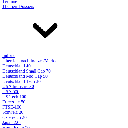
Termine
Themen-Dossiers
Indizes
Übersicht nach Indizes/Märkten
Deutschland 40
Deutschland Small Cap 70
Deutschland Mid Cap 50
Deutschland Tech 30
USA Industrie 30
USA 500
US Tech 100
Eurozone 50
FTSE-100
Schweiz 20
Österreich 20
Japan 225
Hong Kong 50