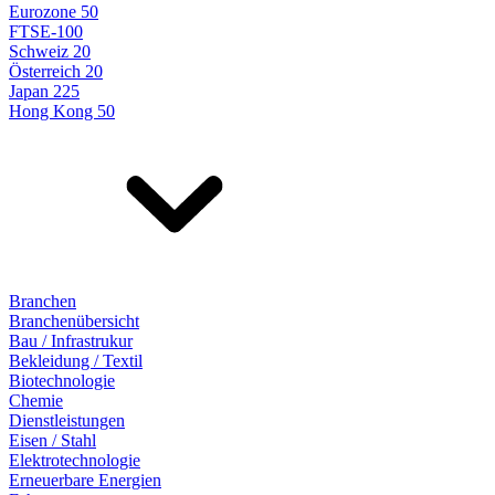
Eurozone 50
FTSE-100
Schweiz 20
Österreich 20
Japan 225
Hong Kong 50
Branchen
Branchenübersicht
Bau / Infrastrukur
Bekleidung / Textil
Biotechnologie
Chemie
Dienstleistungen
Eisen / Stahl
Elektrotechnologie
Erneuerbare Energien