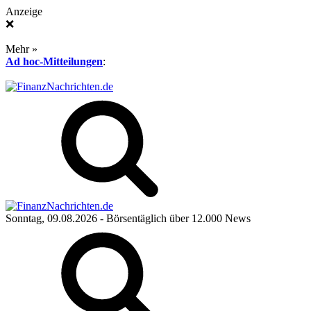
Anzeige
❌
Mehr »
Ad hoc-Mitteilungen
:
Sonntag, 09.08.2026
- Börsentäglich über 12.000 News