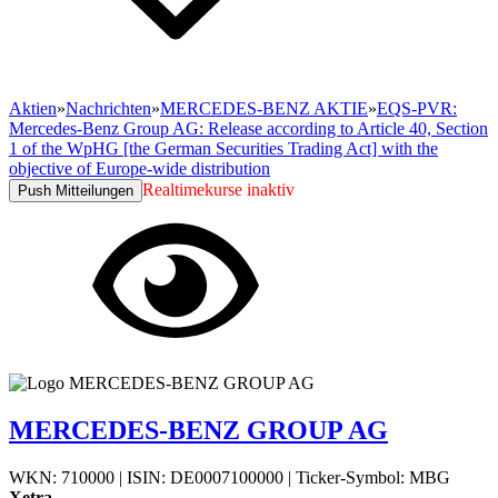
Aktien
»
Nachrichten
»
MERCEDES-BENZ AKTIE
»
EQS-PVR:
Mercedes-Benz Group AG: Release according to Article 40, Section
1 of the WpHG [the German Securities Trading Act] with the
objective of Europe-wide distribution
Realtimekurse inaktiv
Push Mitteilungen
MERCEDES-BENZ GROUP AG
WKN: 710000
|
ISIN: DE0007100000
|
Ticker-Symbol: MBG
Xetra