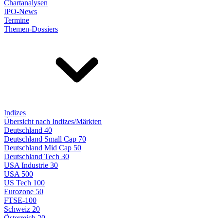
Chartanalysen
IPO-News
Termine
Themen-Dossiers
Indizes
Übersicht nach Indizes/Märkten
Deutschland 40
Deutschland Small Cap 70
Deutschland Mid Cap 50
Deutschland Tech 30
USA Industrie 30
USA 500
US Tech 100
Eurozone 50
FTSE-100
Schweiz 20
Österreich 20