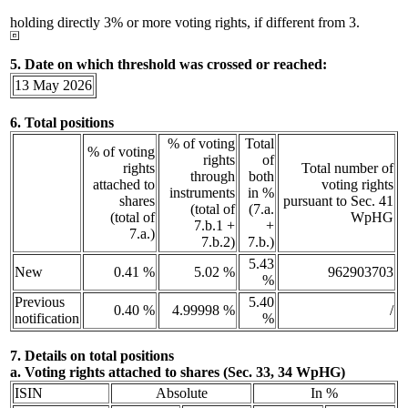
holding directly 3% or more voting rights, if different from 3.
5. Date on which threshold was crossed or reached:
13 May 2026
6. Total positions
% of voting
Total
% of voting
rights
of
rights
Total number of
through
both
attached to
voting rights
instruments
in %
shares
pursuant to Sec. 41
(total of
(7.a.
(total of
WpHG
7.b.1 +
+
7.a.)
7.b.2)
7.b.)
5.43
New
0.41 %
5.02 %
962903703
%
Previous
5.40
0.40 %
4.99998 %
/
notification
%
7. Details on total positions
a. Voting rights attached to shares (Sec. 33, 34 WpHG)
ISIN
Absolute
In %