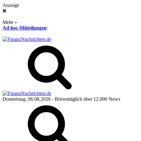
Anzeige
❌
Mehr »
Ad hoc-Mitteilungen
:
Donnerstag, 06.08.2026
- Börsentäglich über 12.000 News