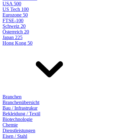
USA 500
US Tech 100
Eurozone 50
FTSE-100
Schweiz 20
Österreich 20
Japan 225
Hong Kong 50
Branchen
Branchenübersicht
Bau / Infrastrukur
Bekleidung / Textil
Biotechnologie
Chemie
Dienstleistungen
Eisen / Stahl