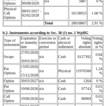
n/a
5887
0 %
Options
09/08/2029
Physical
08/01/2027 -
Call
n/a
16138923
1.68 %
02/02/2028
Options
Total
28018867
2.91 %
b.2. Instruments according to Sec. 38 (1) no. 2 WpHG
Expiration
Exercise or
Cash or
Voting
Voting
Type of
or maturity
conversion
physical
rights
rights
instrument
date
period
settlement
absolute
in %
27/05/2026
0.84
Swaps
-
n/a
Cash
8127392
%
20/03/2031
15/05/2026
Put
1.24
-
n/a
Physical
11976500
Options
%
15/12/2028
Option
30/03/2027
n/a
Cash
1264
0 %
Put
0.01
19/06/2026
n/a
Cash
97743
Option
%
Call
0.01
19/06/2026
n/a
Cash
86969
Option
%