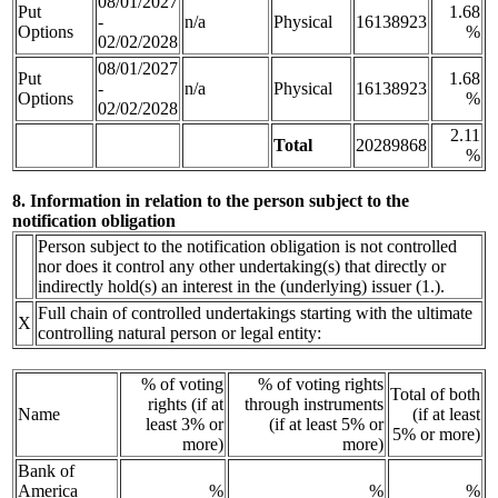
08/01/2027
Put
1.68
-
n/a
Physical
16138923
Options
%
02/02/2028
08/01/2027
Put
1.68
-
n/a
Physical
16138923
Options
%
02/02/2028
2.11
Total
20289868
%
8. Information in relation to the person subject to the
notification obligation
Person subject to the notification obligation is not controlled
nor does it control any other undertaking(s) that directly or
indirectly hold(s) an interest in the (underlying) issuer (1.).
Full chain of controlled undertakings starting with the ultimate
X
controlling natural person or legal entity:
% of voting
% of voting rights
Total of both
rights (if at
through instruments
Name
(if at least
least 3% or
(if at least 5% or
5% or more)
more)
more)
Bank of
America
%
%
%