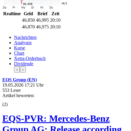
Realtime
Geld
Brief
Zeit
46,850
46,995
20:10
46,870
46,975
20:10
Nachrichten
Analysen
Kurse
Chart
Xetra-Orderbuch
Dividende
‹
›
EQS Group (EN)
19.05.2026 17:21 Uhr
553 Leser
Artikel bewerten:
(
2
)
EQS-PVR: Mercedes-Benz
Group AG: Release according