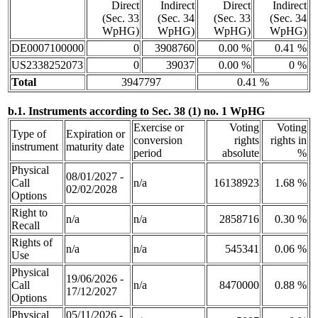
Direct
Indirect
Direct
Indirect
(Sec. 33
(Sec. 34
(Sec. 33
(Sec. 34
WpHG)
WpHG)
WpHG)
WpHG)
DE0007100000
0
3908760
0.00 %
0.41 %
US2338252073
0
39037
0.00 %
0 %
Total
3947797
0.41 %
b.1. Instruments according to Sec. 38 (1) no. 1 WpHG
Exercise or
Voting
Voting
Type of
Expiration or
conversion
rights
rights in
instrument
maturity date
period
absolute
%
Physical
08/01/2027 -
Call
n/a
16138923
1.68 %
02/02/2028
Options
Right to
n/a
n/a
2858716
0.30 %
Recall
Rights of
n/a
n/a
545341
0.06 %
Use
Physical
19/06/2026 -
Call
n/a
8470000
0.88 %
17/12/2027
Options
Physical
05/11/2026 -