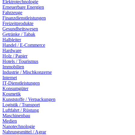
Elektrotechnologie
Erneuerbare Energien
Fahrzeuge
Finanzdienstleistungen
Freizeitprodukte
Gesundheitswesen
Getränke / Tabak
Halbleiter
Handel / E-Commerce
Hardware
Holz / Papier
Hotels / Tourismus
Immobilien
Industrie / Mischkonzerne
Internet
IT-Dienstleistungen
Konsumgüter
Kosmetik
Kunststoffe / Verpackungen
Logistik / Transport
Luftfahrt / Rüstung
Maschinenbau
Medien
Nanotechnologie
Nahrungsmittel / Agrar