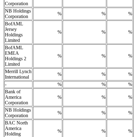
Corporation
NB Holdings
%
%
%
Corporation
BofAML
Jersey
%
%
%
Holdings
Limited
BofAML
EMEA
%
%
%
Holdings 2
Limited
Merrill Lynch
%
%
%
International
-
%
%
%
Bank of
America
%
%
%
Corporation
NB Holdings
%
%
%
Corporation
BAC North
America
%
%
%
Holding