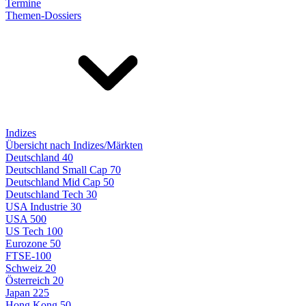
Termine
Themen-Dossiers
Indizes
Übersicht nach Indizes/Märkten
Deutschland 40
Deutschland Small Cap 70
Deutschland Mid Cap 50
Deutschland Tech 30
USA Industrie 30
USA 500
US Tech 100
Eurozone 50
FTSE-100
Schweiz 20
Österreich 20
Japan 225
Hong Kong 50