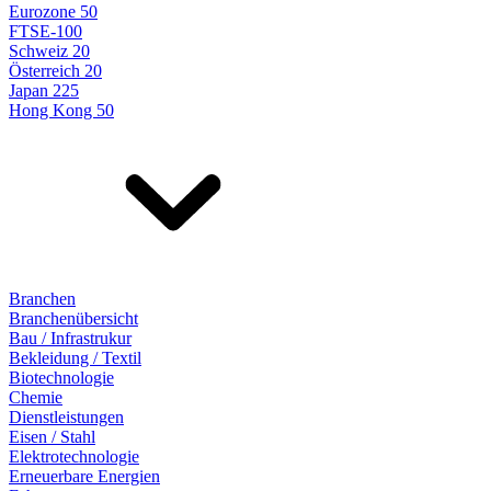
Eurozone 50
FTSE-100
Schweiz 20
Österreich 20
Japan 225
Hong Kong 50
Branchen
Branchenübersicht
Bau / Infrastrukur
Bekleidung / Textil
Biotechnologie
Chemie
Dienstleistungen
Eisen / Stahl
Elektrotechnologie
Erneuerbare Energien