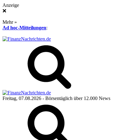
Anzeige
❌
Mehr »
Ad hoc-Mitteilungen
:
Freitag, 07.08.2026
- Börsentäglich über 12.000 News