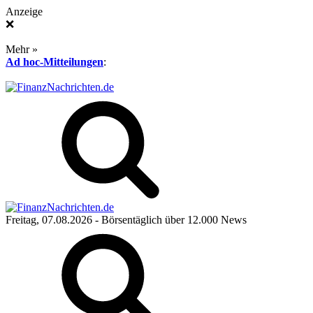
Anzeige
❌
Mehr »
Ad hoc-Mitteilungen
:
Freitag, 07.08.2026
- Börsentäglich über 12.000 News