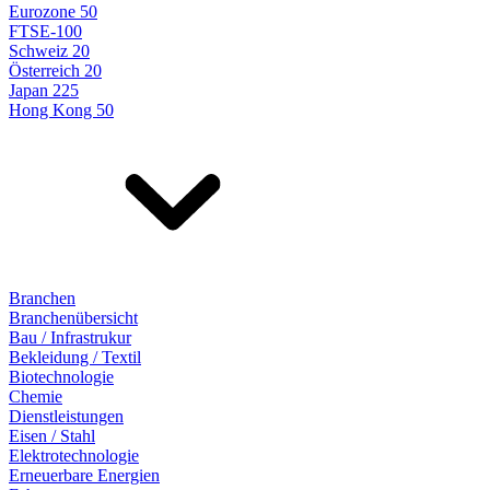
Eurozone 50
FTSE-100
Schweiz 20
Österreich 20
Japan 225
Hong Kong 50
Branchen
Branchenübersicht
Bau / Infrastrukur
Bekleidung / Textil
Biotechnologie
Chemie
Dienstleistungen
Eisen / Stahl
Elektrotechnologie
Erneuerbare Energien