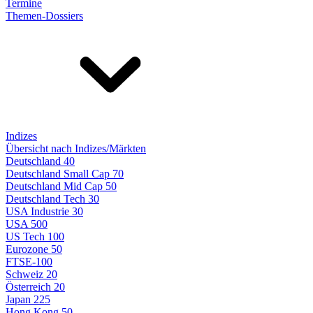
Termine
Themen-Dossiers
Indizes
Übersicht nach Indizes/Märkten
Deutschland 40
Deutschland Small Cap 70
Deutschland Mid Cap 50
Deutschland Tech 30
USA Industrie 30
USA 500
US Tech 100
Eurozone 50
FTSE-100
Schweiz 20
Österreich 20
Japan 225
Hong Kong 50