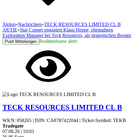
Aktien
»
Nachrichten
»
TECK RESOURCES LIMITED CL B
AKTIE
»
Star Copper engagiert Klaus Heppe, ehemaligen
Exploration Manager bei Teck Resources, als strategischen Berater
Realtimekurse aktiv
Push Mitteilungen
TECK RESOURCES LIMITED CL B
WKN: 858265
|
ISIN: CA8787422044
|
Ticker-Symbol: TEKB
Tradegate
07.08.26
|
10:03
56,86
Euro