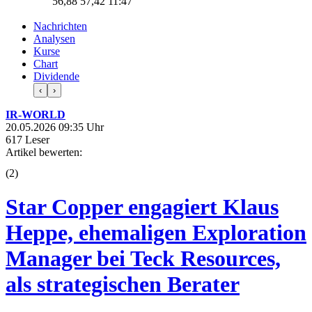
56,88
57,42
11:47
Nachrichten
Analysen
Kurse
Chart
Dividende
‹
›
IR-WORLD
20.05.2026 09:35 Uhr
617 Leser
Artikel bewerten:
(
2
)
Star Copper engagiert Klaus
Heppe, ehemaligen Exploration
Manager bei Teck Resources,
als strategischen Berater