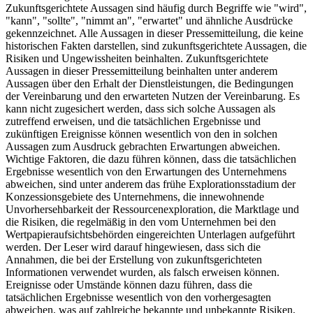
Zukunftsgerichtete Aussagen sind häufig durch Begriffe wie "wird",
"kann", "sollte", "nimmt an", "erwartet" und ähnliche Ausdrücke
gekennzeichnet. Alle Aussagen in dieser Pressemitteilung, die keine
historischen Fakten darstellen, sind zukunftsgerichtete Aussagen, die
Risiken und Ungewissheiten beinhalten. Zukunftsgerichtete
Aussagen in dieser Pressemitteilung beinhalten unter anderem
Aussagen über den Erhalt der Dienstleistungen, die Bedingungen
der Vereinbarung und den erwarteten Nutzen der Vereinbarung. Es
kann nicht zugesichert werden, dass sich solche Aussagen als
zutreffend erweisen, und die tatsächlichen Ergebnisse und
zukünftigen Ereignisse können wesentlich von den in solchen
Aussagen zum Ausdruck gebrachten Erwartungen abweichen.
Wichtige Faktoren, die dazu führen können, dass die tatsächlichen
Ergebnisse wesentlich von den Erwartungen des Unternehmens
abweichen, sind unter anderem das frühe Explorationsstadium der
Konzessionsgebiete des Unternehmens, die innewohnende
Unvorhersehbarkeit der Ressourcenexploration, die Marktlage und
die Risiken, die regelmäßig in den vom Unternehmen bei den
Wertpapieraufsichtsbehörden eingereichten Unterlagen aufgeführt
werden. Der Leser wird darauf hingewiesen, dass sich die
Annahmen, die bei der Erstellung von zukunftsgerichteten
Informationen verwendet wurden, als falsch erweisen können.
Ereignisse oder Umstände können dazu führen, dass die
tatsächlichen Ergebnisse wesentlich von den vorhergesagten
abweichen, was auf zahlreiche bekannte und unbekannte Risiken,