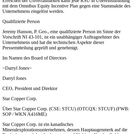
Erreichen der Unverfallbarkeit kann jede RSU in Übereinstimmung
mit dem Omnibus Equity Incentive Plan gegen eine Stammaktie des
Unternehmens eingelöst werden.
Qualifizierte Person
Jeremy Hanson, P. Geo., eine qualifizierte Person im Sinne der
Vorschrift NI 43-101, ist ein unabhängiger Auftragnehmer des
Unternehmens und hat die technischen Aspekte dieser
Pressemitteilung geprüft und genehmigt.
Im Namen des Board of Directors
~Darryl Jones~
Darryl Jones
CEO, President und Direktor
Star Copper Corp.
Über Star Copper Corp. (CSE: STCU) (OTCQX: STCUF) (FWB:
SOP / WKN A416ME)
Star Copper Corp. ist ein kanadisches
Mineralexplorationsunternehmen, dessen Hauptaugenmerk auf die