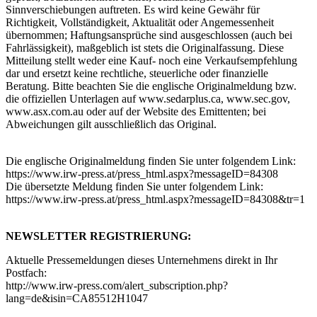
Sinnverschiebungen auftreten. Es wird keine Gewähr für
Richtigkeit, Vollständigkeit, Aktualität oder Angemessenheit
übernommen; Haftungsansprüche sind ausgeschlossen (auch bei
Fahrlässigkeit), maßgeblich ist stets die Originalfassung. Diese
Mitteilung stellt weder eine Kauf- noch eine Verkaufsempfehlung
dar und ersetzt keine rechtliche, steuerliche oder finanzielle
Beratung. Bitte beachten Sie die englische Originalmeldung bzw.
die offiziellen Unterlagen auf www.sedarplus.ca, www.sec.gov,
www.asx.com.au oder auf der Website des Emittenten; bei
Abweichungen gilt ausschließlich das Original.
Die englische Originalmeldung finden Sie unter folgendem Link:
https://www.irw-press.at/press_html.aspx?messageID=84308
Die übersetzte Meldung finden Sie unter folgendem Link:
https://www.irw-press.at/press_html.aspx?messageID=84308&tr=1
NEWSLETTER REGISTRIERUNG:
Aktuelle Pressemeldungen dieses Unternehmens direkt in Ihr
Postfach:
http://www.irw-press.com/alert_subscription.php?
lang=de&isin=CA85512H1047