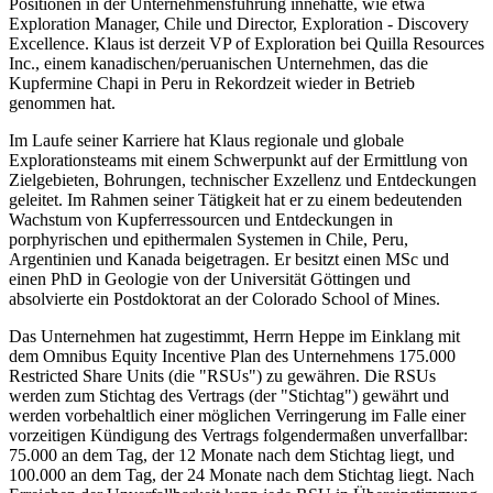
Positionen in der Unternehmensführung innehatte, wie etwa
Exploration Manager, Chile und Director, Exploration - Discovery
Excellence. Klaus ist derzeit VP of Exploration bei Quilla Resources
Inc., einem kanadischen/peruanischen Unternehmen, das die
Kupfermine Chapi in Peru in Rekordzeit wieder in Betrieb
genommen hat.
Im Laufe seiner Karriere hat Klaus regionale und globale
Explorationsteams mit einem Schwerpunkt auf der Ermittlung von
Zielgebieten, Bohrungen, technischer Exzellenz und Entdeckungen
geleitet. Im Rahmen seiner Tätigkeit hat er zu einem bedeutenden
Wachstum von Kupferressourcen und Entdeckungen in
porphyrischen und epithermalen Systemen in Chile, Peru,
Argentinien und Kanada beigetragen. Er besitzt einen MSc und
einen PhD in Geologie von der Universität Göttingen und
absolvierte ein Postdoktorat an der Colorado School of Mines.
Das Unternehmen hat zugestimmt, Herrn Heppe im Einklang mit
dem Omnibus Equity Incentive Plan des Unternehmens 175.000
Restricted Share Units (die "RSUs") zu gewähren. Die RSUs
werden zum Stichtag des Vertrags (der "Stichtag") gewährt und
werden vorbehaltlich einer möglichen Verringerung im Falle einer
vorzeitigen Kündigung des Vertrags folgendermaßen unverfallbar:
75.000 an dem Tag, der 12 Monate nach dem Stichtag liegt, und
100.000 an dem Tag, der 24 Monate nach dem Stichtag liegt. Nach