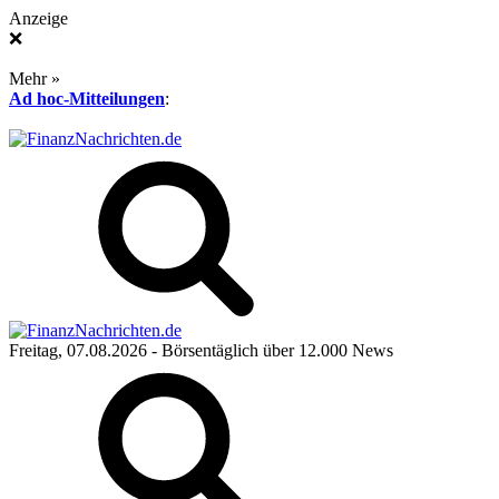
Anzeige
❌
Mehr »
Ad hoc-Mitteilungen
:
Freitag, 07.08.2026
- Börsentäglich über 12.000 News