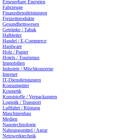
Erneuerbare Energien
Fahrzeuge
Finanzdienstleistungen
Freizeitprodukte
Gesundheitswesen
Getränke / Tabak
Halbleiter
Handel / E-Commerce
Hardware
Holz / Papier
Hotels / Tourismus
Immobilien
Industrie / Mischkonzerne
Internet
IT-Dienstleistungen
Konsumgüter
Kosmetik
Kunststoffe / Verpackungen
Logistik / Transport
Luftfahrt / Rüstung
Maschinenbau
Medien
Nanotechnologie
Nahrungsmittel / Agrar
Netzwerktechnik