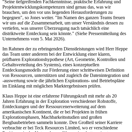
"Seine tiefgreifenden Fachkenntnisse, praktische Erfahrung und
Projektentwicklungskompetenzen sind genau das, was wir
brauchen, um den vor uns liegenden Herausforderungen zu
begegnen", so Jones weiter. "Im Namen des ganzen Teams freuen
wir uns auf die Zusammenarbeit, um unser Verständnis dessen zu
vertiefen, was unserer Überzeugung nach tatsächlich eine
distriktweite Entdeckung sein könnte." (Siehe Pressemitteilung des
Unternehmens vom 5. Mai 2026).
Im Rahmen der zu erbringenden Dienstleistungen wird Herr Heppe
das Team unter anderem bei der Entwicklung einer klaren,
prüfbaren Explorationshypothese (Art, Geometrie, Kontrollen und
Gehaltsverteilung des Systems), eines konzeptuellen
Entdeckungsmodells zur Förderung einer schrittweisen Definition
von Ressourcen, unterstützen und zugleich die Datenintegration und
-auswertung sowie die jährlichen Explorations- und Betriebspläne
im Einklang mit möglichen Marktergebnissen prüfen.
Klaus Heppe ist eine erfahrene Führungskraft mit mehr als 20
Jahren Erfahrung in der Exploration verschiedener Rohstoffe,
Entdeckungen und der Ressourcenerweiterung auf dem
amerikanischen Kontinent, die er bei Projekten in frühen
Explorationsphasen, Machbarkeitsstudien und großen
Bergbaubetrieben sammeln konnte. Den Großteil seiner Karriere
verbrachte er bei Teck Resources Limited, wo er verschiedene