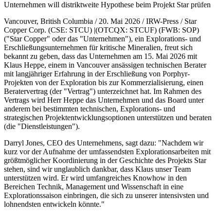
Unternehmen will distriktweite Hypothese beim Projekt Star prüfen
Vancouver, British Columbia / 20. Mai 2026 / IRW-Press / Star
Copper Corp. (CSE: STCU) |(OTCQX: STCUF) (FWB: SOP)
("Star Copper" oder das "Unternehmen"), ein Explorations- und
Erschließungsunternehmen für kritische Mineralien, freut sich
bekannt zu geben, dass das Unternehmen am 15. Mai 2026 mit
Klaus Heppe, einem in Vancouver ansässigen technischen Berater
mit langjähriger Erfahrung in der Erschließung von Porphyr-
Projekten von der Exploration bis zur Kommerzialisierung, einen
Beratervertrag (der "Vertrag") unterzeichnet hat. Im Rahmen des
Vertrags wird Herr Heppe das Unternehmen und das Board unter
anderem bei bestimmten technischen, Explorations- und
strategischen Projektentwicklungsoptionen unterstützen und beraten
(die "Dienstleistungen").
Darryl Jones, CEO des Unternehmens, sagt dazu: "Nachdem wir
kurz vor der Aufnahme der umfassendsten Explorationsarbeiten mit
größtmöglicher Koordinierung in der Geschichte des Projekts Star
stehen, sind wir unglaublich dankbar, dass Klaus unser Team
unterstützen wird. Er wird umfangreiches Knowhow in den
Bereichen Technik, Management und Wissenschaft in eine
Explorationssaison einbringen, die sich zu unserer intensivsten und
lohnendsten entwickeln könnte."