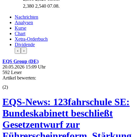
2,380
2,540
07.08.
Nachrichten
Analysen
Kurse
Chart
Xetra-Orderbuch
Dividende
‹
›
EQS Group (DE)
20.05.2026 15:09 Uhr
592 Leser
Artikel bewerten:
(
2
)
EQS-News: 123fahrschule SE:
Bundeskabinett beschließt
Gesetzentwurf zur
Führerscheinreform. Stärkung