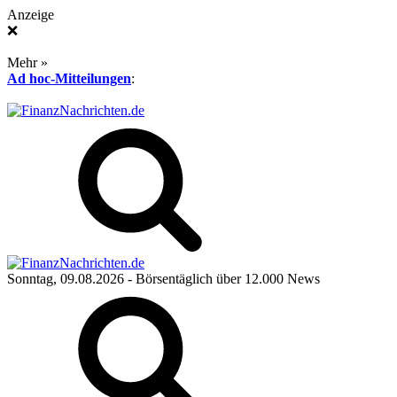
Anzeige
❌
Mehr »
Ad hoc-Mitteilungen
:
Sonntag, 09.08.2026
- Börsentäglich über 12.000 News