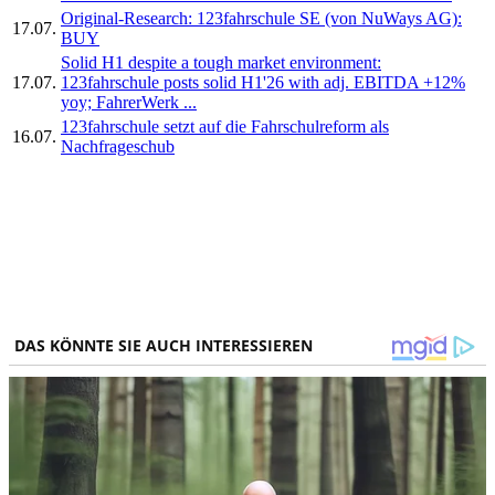
Original-Research: 123fahrschule SE (von NuWays AG):
17.07.
BUY
Solid H1 despite a tough market environment:
17.07.
123fahrschule posts solid H1'26 with adj. EBITDA +12%
yoy; FahrerWerk ...
123fahrschule setzt auf die Fahrschulreform als
16.07.
Nachfrageschub