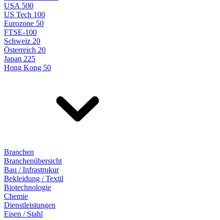
USA 500
US Tech 100
Eurozone 50
FTSE-100
Schweiz 20
Österreich 20
Japan 225
Hong Kong 50
Branchen
Branchenübersicht
Bau / Infrastrukur
Bekleidung / Textil
Biotechnologie
Chemie
Dienstleistungen
Eisen / Stahl