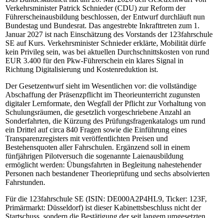
Verkehrsminister Patrick Schnieder (CDU) zur Reform der
Führerscheinausbildung beschlossen, der Entwurf durchläuft nun
Bundestag und Bundesrat. Das angestrebte Inkrafttreten zum 1.
Januar 2027 ist nach Einschätzung des Vorstands der 123fahrschule
SE auf Kurs. Verkehrsminister Schnieder erklärte, Mobilität dürfe
kein Privileg sein, was bei aktuellen Durchschnittskosten von rund
EUR 3.400 für den Pkw-Führerschein ein klares Signal in
Richtung Digitalisierung und Kostenreduktion ist.
Der Gesetzentwurf sieht im Wesentlichen vor: die vollständige
Abschaffung der Präsenzpflicht im Theorieunterricht zugunsten
digitaler Lernformate, den Wegfall der Pflicht zur Vorhaltung von
Schulungsräumen, die gesetzlich vorgeschriebene Anzahl an
Sonderfahrten, die Kürzung des Prüfungsfragenkatalogs um rund
ein Drittel auf circa 840 Fragen sowie die Einführung eines
Transparenzregisters mit veröffentlichten Preisen und
Bestehensquoten aller Fahrschulen. Ergänzend soll in einem
fünfjährigen Pilotversuch die sogenannte Laienausbildung
ermöglicht werden: Übungsfahrten in Begleitung nahestehender
Personen nach bestandener Theorieprüfung und sechs absolvierten
Fahrstunden.
Für die 123fahrschule SE (ISIN: DE000A2P4HL9, Ticker: 123F,
Primärmarkt: Düsseldorf) ist dieser Kabinettsbeschluss nicht der
Startschuss, sondern die Bestätigung der seit langem umgesetzten