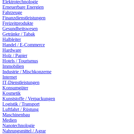
Elektrotechnologie
Erneuerbare Energien
Fahrzeuge
Finanzdienstleistungen
Freizeitprodukte
Gesundheitswesen
Getränke / Tabak
Halbleiter
Handel / E-Commerce
Hardware
Holz / Papier
Hotels / Tourismus
Immobilien
Industrie / Mischkonzerne
Internet
IT-Dienstleistungen
Konsumgüter
Kosmetik
Kunststoffe / Verpackungen
Logistik / Transport
Luftfahrt / Rüstung
Maschinenbau
Medien
Nanotechnologie
Nahrungsmittel / Agrar