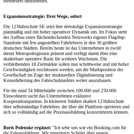
Herstellers umzustellen.
Expansionsstrategie: Drei Wege, sofort
Die 123fahrschule SE setzt ihre dreistufige Expansionsstrategie
planmäßig und mit hoher operativer Dynamik um. Im Fokus steht
der Aufbau eines flächendeckenden Netzwerks eigener Flagship-
Standorte mit fest angestellten Fahrlehrern in den 30 größten
deutschen Städten. Bereits heute ist das Unternehmen in zwölf
dieser Metropolregionen präsent und verfügt damit über eine
skalierbare operative Basis für weiteres Wachstum. Die
verbleibenden 18 Zielmärkte sollen nun schrittweise und mit hoher
Geschwindigkeit erschlossen werden, um die Marktposition der
Gesellschaft im Zuge der strukturellen Digitalisierung und
Konsolidierung des Fahrschulmarktes weiter auszubauen.
Für die rund 54 Mittelstädte zwischen 100.000 und 250.000
Einwohnern sucht das Unternehmen exklusive
Kooperationspartner. In kleineren Städten skaliert 123fahrschule
über selbstständige Fahrlehrer, die über die Plattform operieren und
sich so vollständig auf die Praxisausbildung konzentrieren können.
Boris Polenske ergänzt:
"Ich sehe uns wie ein Booking.com für
die Fahrausbildung. Wir generieren Schüler über unsere