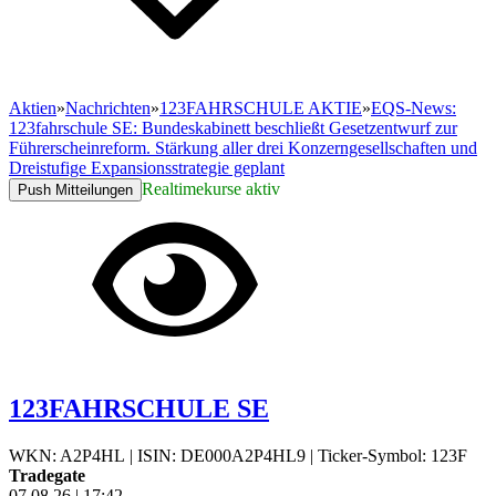
Aktien
»
Nachrichten
»
123FAHRSCHULE AKTIE
»
EQS-News:
123fahrschule SE: Bundeskabinett beschließt Gesetzentwurf zur
Führerscheinreform. Stärkung aller drei Konzerngesellschaften und
Dreistufige Expansionsstrategie geplant
Realtimekurse aktiv
Push Mitteilungen
123FAHRSCHULE SE
WKN: A2P4HL
|
ISIN: DE000A2P4HL9
|
Ticker-Symbol: 123F
Tradegate
07.08.26
|
17:42