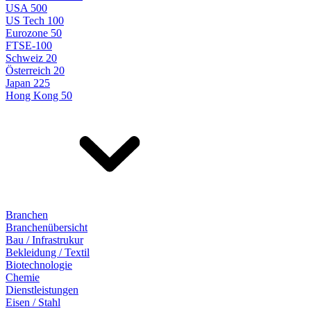
USA 500
US Tech 100
Eurozone 50
FTSE-100
Schweiz 20
Österreich 20
Japan 225
Hong Kong 50
Branchen
Branchenübersicht
Bau / Infrastrukur
Bekleidung / Textil
Biotechnologie
Chemie
Dienstleistungen
Eisen / Stahl