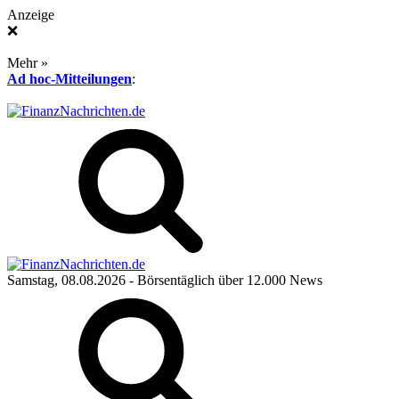
Anzeige
❌
Mehr »
Ad hoc-Mitteilungen
:
Samstag, 08.08.2026
- Börsentäglich über 12.000 News