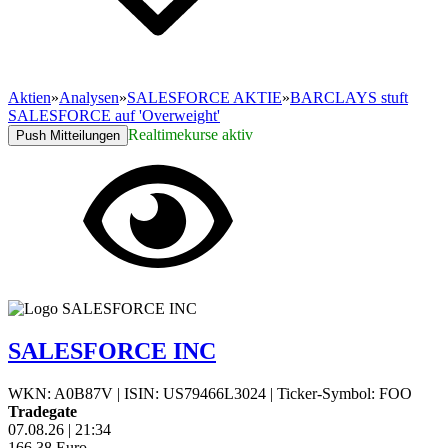
Aktien
»
Analysen
»
SALESFORCE AKTIE
»
BARCLAYS stuft
SALESFORCE auf 'Overweight'
Realtimekurse aktiv
Push Mitteilungen
SALESFORCE INC
WKN: A0B87V
|
ISIN: US79466L3024
|
Ticker-Symbol: FOO
Tradegate
07.08.26
|
21:34
166,38
Euro