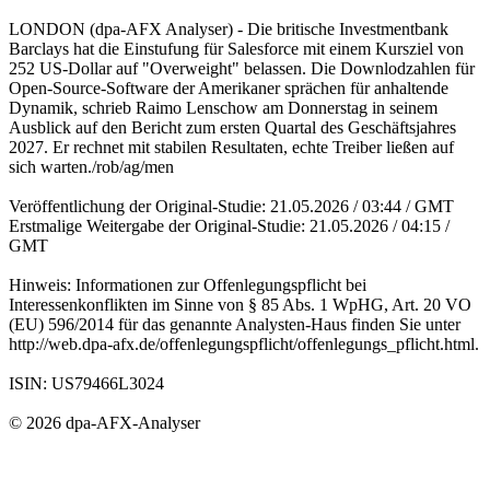
LONDON (dpa-AFX Analyser) - Die britische Investmentbank
Barclays hat die Einstufung für Salesforce mit einem Kursziel von
252 US-Dollar auf "Overweight" belassen. Die Downlodzahlen für
Open-Source-Software der Amerikaner sprächen für anhaltende
Dynamik, schrieb Raimo Lenschow am Donnerstag in seinem
Ausblick auf den Bericht zum ersten Quartal des Geschäftsjahres
2027. Er rechnet mit stabilen Resultaten, echte Treiber ließen auf
sich warten./rob/ag/men
Veröffentlichung der Original-Studie: 21.05.2026 / 03:44 / GMT
Erstmalige Weitergabe der Original-Studie: 21.05.2026 / 04:15 /
GMT
Hinweis: Informationen zur Offenlegungspflicht bei
Interessenkonflikten im Sinne von § 85 Abs. 1 WpHG, Art. 20 VO
(EU) 596/2014 für das genannte Analysten-Haus finden Sie unter
http://web.dpa-afx.de/offenlegungspflicht/offenlegungs_pflicht.html.
ISIN: US79466L3024
© 2026 dpa-AFX-Analyser