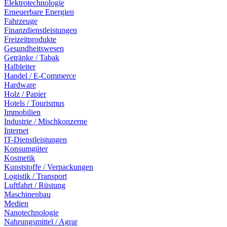
Elektrotechnologie
Erneuerbare Energien
Fahrzeuge
Finanzdienstleistungen
Freizeitprodukte
Gesundheitswesen
Getränke / Tabak
Halbleiter
Handel / E-Commerce
Hardware
Holz / Papier
Hotels / Tourismus
Immobilien
Industrie / Mischkonzerne
Internet
IT-Dienstleistungen
Konsumgüter
Kosmetik
Kunststoffe / Verpackungen
Logistik / Transport
Luftfahrt / Rüstung
Maschinenbau
Medien
Nanotechnologie
Nahrungsmittel / Agrar