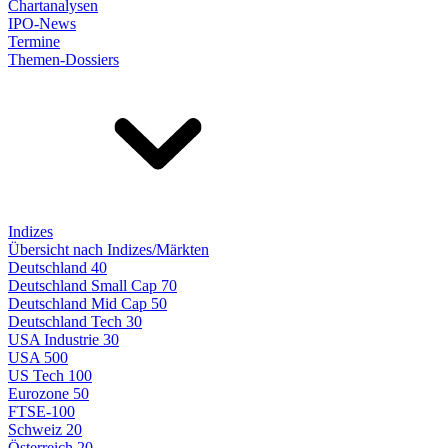
Chartanalysen
IPO-News
Termine
Themen-Dossiers
Indizes
Übersicht nach Indizes/Märkten
Deutschland 40
Deutschland Small Cap 70
Deutschland Mid Cap 50
Deutschland Tech 30
USA Industrie 30
USA 500
US Tech 100
Eurozone 50
FTSE-100
Schweiz 20
Österreich 20