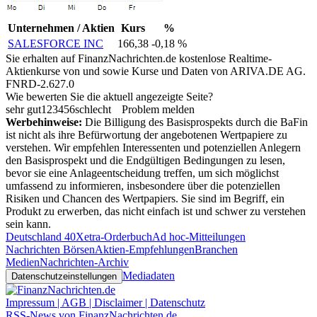
Unternehmen / Aktien
Kurs
%
SALESFORCE INC
166,38
-0,18 %
Sie erhalten auf FinanzNachrichten.de kostenlose Realtime-
Aktienkurse von
und
sowie Kurse und Daten von
ARIVA.DE AG
.
FNRD-2.627.0
Wie bewerten Sie die aktuell angezeigte Seite?
sehr gut
1
2
3
4
5
6
schlecht
Problem melden
Werbehinweise:
Die Billigung des Basisprospekts durch die BaFin
ist nicht als ihre Befürwortung der angebotenen Wertpapiere zu
verstehen. Wir empfehlen Interessenten und potenziellen Anlegern
den Basisprospekt und die Endgültigen Bedingungen zu lesen,
bevor sie eine Anlageentscheidung treffen, um sich möglichst
umfassend zu informieren, insbesondere über die potenziellen
Risiken und Chancen des Wertpapiers. Sie sind im Begriff, ein
Produkt zu erwerben, das nicht einfach ist und schwer zu verstehen
sein kann.
Deutschland 40
Xetra-Orderbuch
Ad hoc-Mitteilungen
Nachrichten Börsen
Aktien-Empfehlungen
Branchen
Medien
Nachrichten-Archiv
Mediadaten
Datenschutzeinstellungen
Impressum | AGB | Disclaimer | Datenschutz
RSS-News von FinanzNachrichten.de