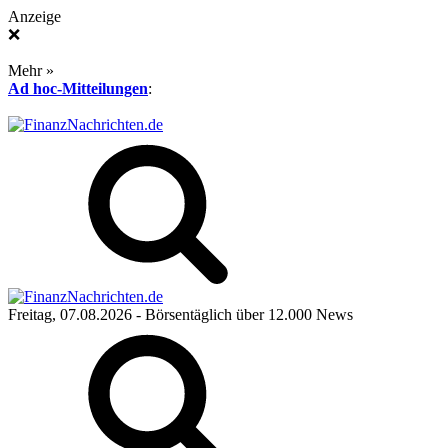
Anzeige
❌
Mehr »
Ad hoc-Mitteilungen
:
Freitag, 07.08.2026
- Börsentäglich über 12.000 News