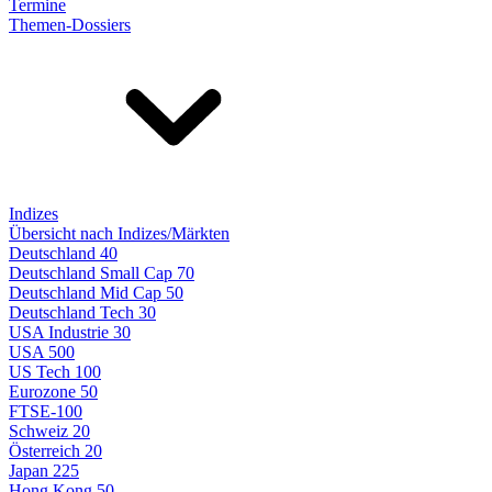
Termine
Themen-Dossiers
Indizes
Übersicht nach Indizes/Märkten
Deutschland 40
Deutschland Small Cap 70
Deutschland Mid Cap 50
Deutschland Tech 30
USA Industrie 30
USA 500
US Tech 100
Eurozone 50
FTSE-100
Schweiz 20
Österreich 20
Japan 225
Hong Kong 50