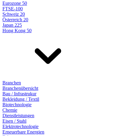
Eurozone 50
FTSE-100
Schweiz 20
Österreich 20
Japan 225
Hong Kong 50
Branchen
Branchenübersicht
Bau / Infrastrukur
Bekleidung / Textil
Biotechnologie
Chemie
Dienstleistungen
Eisen / Stahl
Elektrotechnologie
Erneuerbare Energien